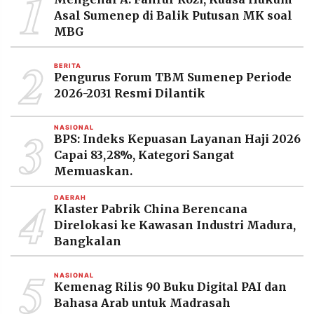
1
MEDIA
Asal Sumenep di Balik Putusan MK soal
PRAMUDITA
MBG
2
BERITA
©
Pengurus Forum TBM Sumenep Periode
Resolusi.co
-
2026-2031 Resmi Dilantik
2026
3
NASIONAL
PT.
BPS: Indeks Kepuasan Layanan Haji 2026
RESOLUSI
MEDIA
Capai 83,28%, Kategori Sangat
PRAMUDITA
Memuaskan.
4
DAERAH
Klaster Pabrik China Berencana
Direlokasi ke Kawasan Industri Madura,
Bangkalan
5
NASIONAL
Kemenag Rilis 90 Buku Digital PAI dan
Bahasa Arab untuk Madrasah