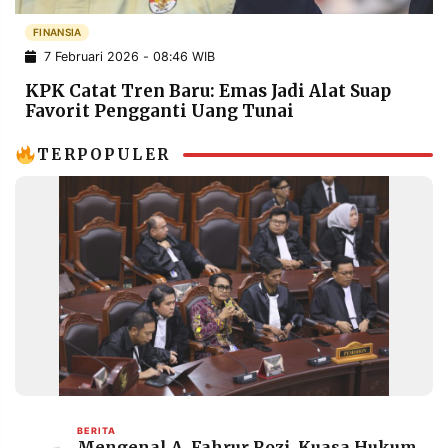
POLICY
WARGA
FINANSIA
INFORMASI
KIRIM
7 Februari 2026 - 08:46 WIB
IKLAN
TULISAN
KPK Catat Tren Baru: Emas Jadi Alat Suap
PENGADUAN
TERM
Favorit Pengganti Uang Tunai
OF
SERVICE
TERPOPULER
IKUTI
KAMI
©
PT.
BERITA
Mengenal A. Fahrur Rozi, Kuasa Hukum
RESOLUSI