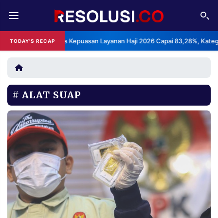
REDAKSI
TENTANG
BPS: Indeks Kepuasan Layanan Haji 2026 Capai 83,28%, Kategori Sa
TODAY'S RECAP
RESOLUSI
IKLAN
TV
ALAT SUAP
RUBRIKASI
EDITORIAL
AKSARA
FINANSIA
PERSONA
DAERAH
NASIONAL
MANCA
SPORT
INFORMASI
PRIVACY
BERITA