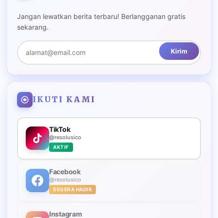
Jangan lewatkan berita terbaru! Berlangganan gratis
sekarang.
Kirim
IKUTI KAMI
TikTok
@resolusico
AKTIF
Facebook
@resolusico
SEGERA HADIR
Instagram