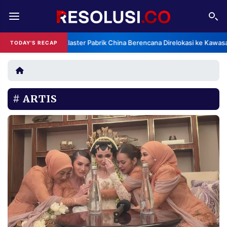
REDAKSI
TENTANG
Klaster Pabrik China Berencana Direlokasi ke Kawasa
TODAY'S RECAP
RESOLUSI
IKLAN
TV
ARTIS
RUBRIKASI
EDITORIAL
AKSARA
FINANSIA
PERSONA
DAERAH
NASIONAL
MANCA
SPORT
INFORMASI
PRIVACY
BERITA