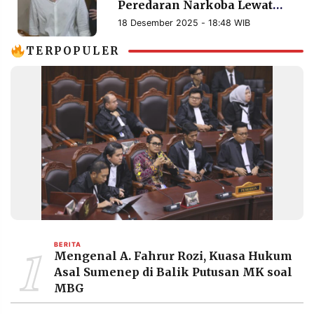
Peredaran Narkoba Lewat
MEDIA
PRAMUDITA
Aplikasi Terenkripsi
18 Desember 2025 - 18:48 WIB
TERPOPULER
©
Resolusi.co
-
2026
PT.
RESOLUSI
MEDIA
PRAMUDITA
1
BERITA
Mengenal A. Fahrur Rozi, Kuasa Hukum
Asal Sumenep di Balik Putusan MK soal
MBG