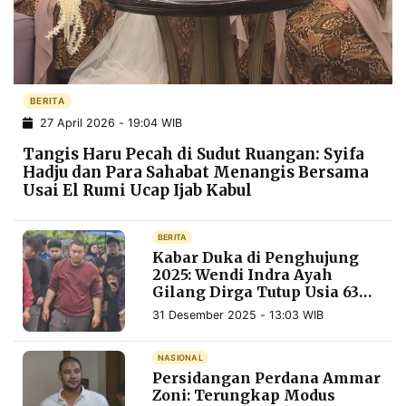
POLICY
WARGA
INFORMASI
KIRIM
IKLAN
TULISAN
PENGADUAN
TERM
BERITA
OF
27 April 2026 - 19:04 WIB
SERVICE
Tangis Haru Pecah di Sudut Ruangan: Syifa
Hadju dan Para Sahabat Menangis Bersama
Usai El Rumi Ucap Ijab Kabul
IKUTI
KAMI
BERITA
Kabar Duka di Penghujung
2025: Wendi Indra Ayah
Gilang Dirga Tutup Usia 63
Tahun
31 Desember 2025 - 13:03 WIB
NASIONAL
Persidangan Perdana Ammar
©
PT.
Zoni: Terungkap Modus
RESOLUSI