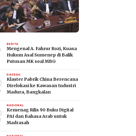
1
BERITA
Mengenal A. Fahrur Rozi, Kuasa
Hukum Asal Sumenep di Balik
Putusan MK soal MBG
2
DAERAH
Klaster Pabrik China Berencana
Direlokasi ke Kawasan Industri
Madura, Bangkalan
3
NASIONAL
Kemenag Rilis 90 Buku Digital
PAI dan Bahasa Arab untuk
Madrasah
NASIONAL