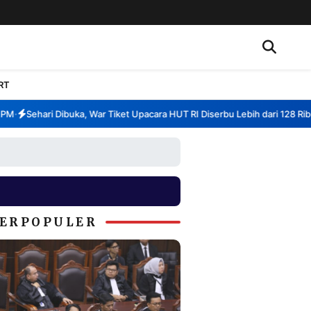
RT
Sehari Dibuka, War Tiket Upacara HUT RI Diserbu Lebih dari 128 Ribu P
ERPOPULER