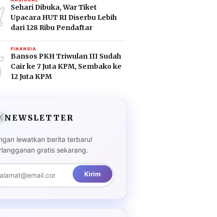
4
Sehari Dibuka, War Tiket
Upacara HUT RI Diserbu Lebih
dari 128 Ribu Pendaftar
5
FINANSIA
Bansos PKH Triwulan III Sudah
Cair ke 7 Juta KPM, Sembako ke
12 Juta KPM
NEWSLETTER
ngan lewatkan berita terbaru!
rlangganan gratis sekarang.
Kirim