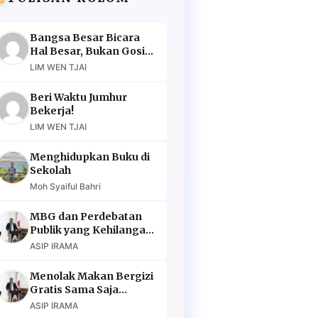
Bangsa Besar Bicara
Hal Besar, Bukan Gosip
Murahan
LIM WEN TJAI
Beri Waktu Jumhur
Bekerja!
LIM WEN TJAI
Menghidupkan Buku di
Sekolah
Moh Syaiful Bahri
MBG dan Perdebatan
Publik yang Kehilangan
Argumen
ASIP IRAMA
Menolak Makan Bergizi
Gratis Sama Saja
Menolak Masa Depan
ASIP IRAMA