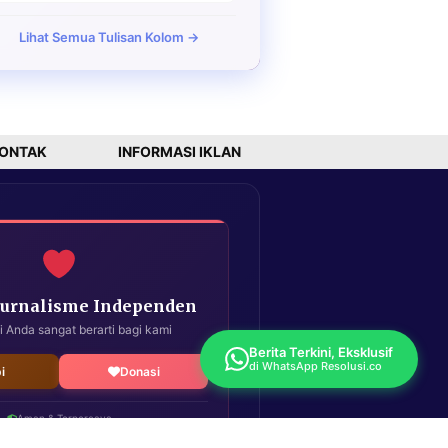
Lihat Semua Tulisan Kolom →
ONTAK
INFORMASI IKLAN
Jurnalisme Independen
i Anda sangat berarti bagi kami
Berita Terkini, Eksklusif
di WhatsApp Resolusi.co
i
Donasi
Aman & Terpercaya