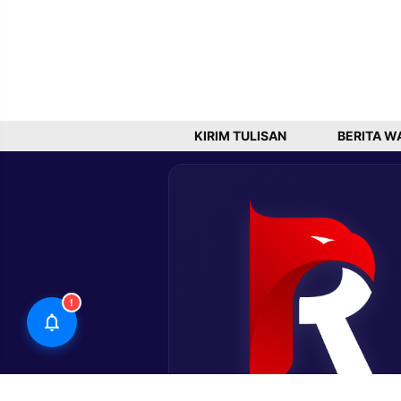
KIRIM TULISAN
BERITA W
!