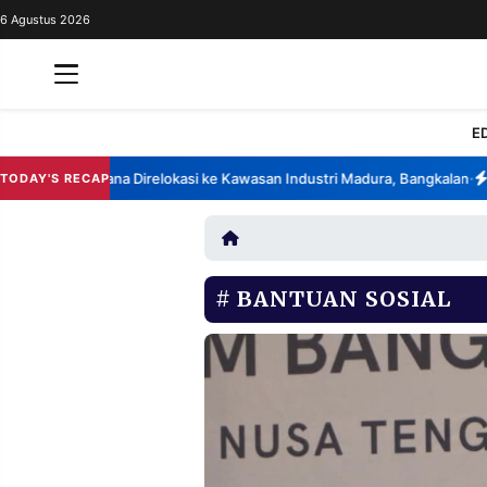
6 Agustus 2026
REDAKSI
TENTANG
RESOLUSI
IKLAN
E
TV
China Berencana Direlokasi ke Kawasan Industri Madura, Bangkalan
Bans
TODAY'S RECAP
•
RUBRIKASI
EDITORIAL
AKSARA
FINANSIA
PERSONA
BANTUAN SOSIAL
DAERAH
NASIONAL
MANCA
SPORT
INFORMASI
PRIVACY
BERITA