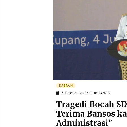
POLICY
WARGA
INFORMASI
KIRIM
IKLAN
TULISAN
PENGADUAN
TERM
OF
SERVICE
IKUTI
KAMI
DAERAH
5 Februari 2026 - 06:13 WIB
Tragedi Bocah SD
Terima Bansos ka
©
Administrasi”
PT.
RESOLUSI