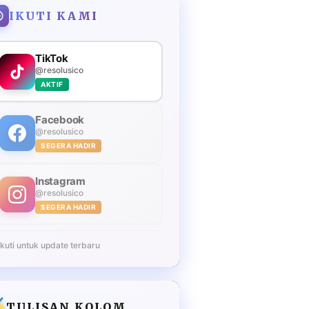
IKUTI KAMI
TikTok
@resolusico
AKTIF
Facebook
@resolusico
SEGERA HADIR
Instagram
@resolusico
SEGERA HADIR
Ikuti untuk update terbaru
TULISAN KOLOM