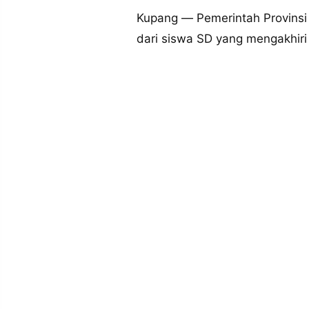
MEDIA
PRAMUDITA
Kupang — Pemerintah Provinsi
dari siswa SD yang mengakhir
©
Resolusi.co
-
2026
PT.
RESOLUSI
MEDIA
PRAMUDITA