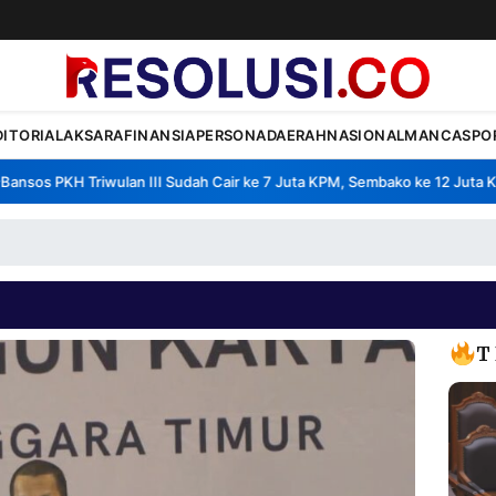
DITORIAL
AKSARA
FINANSIA
PERSONA
DAERAH
NASIONAL
MANCA
SPO
os PKH Triwulan III Sudah Cair ke 7 Juta KPM, Sembako ke 12 Juta KPM
•
T