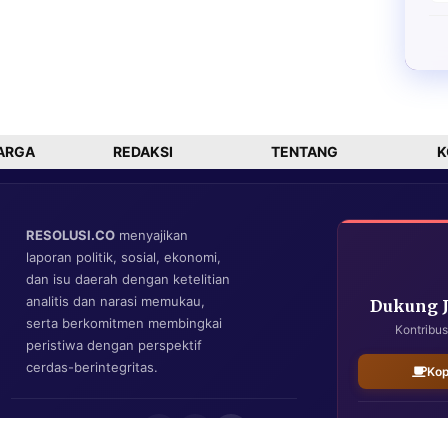
ARGA
REDAKSI
TENTANG
K
RESOLUSI.CO
menyajikan
laporan politik, sosial, ekonomi,
dan isu daerah dengan ketelitian
analitis dan narasi memukau,
Dukung 
serta berkomitmen membingkai
Kontribus
peristiwa dengan perspektif
cerdas-berintegritas.
Kop
IKUTI KAMI