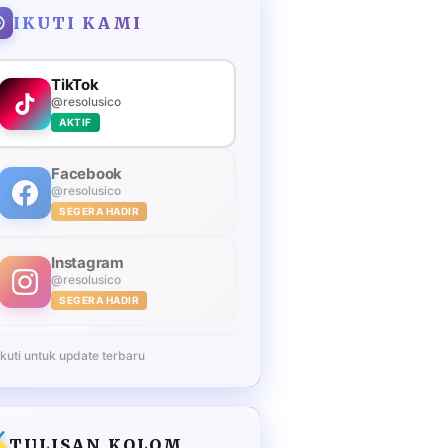
IKUTI KAMI
TikTok
@resolusico
AKTIF
Facebook
@resolusico
SEGERA HADIR
Instagram
@resolusico
SEGERA HADIR
Ikuti untuk update terbaru
TULISAN KOLOM