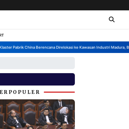
RT
ter Pabrik China Berencana Direlokasi ke Kawasan Industri Madura, Bang
ERPOPULER