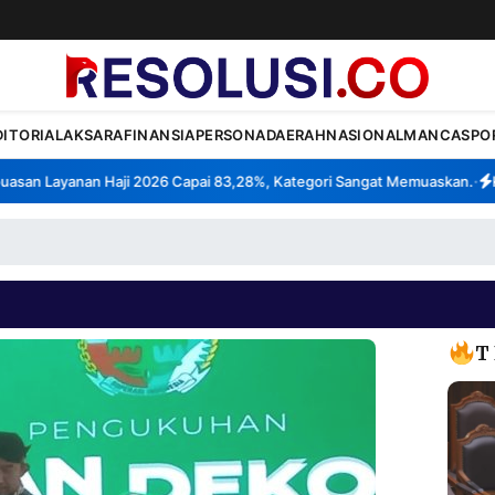
DITORIAL
AKSARA
FINANSIA
PERSONA
DAERAH
NASIONAL
MANCA
SPO
an Layanan Haji 2026 Capai 83,28%, Kategori Sangat Memuaskan.
Klas
•
T