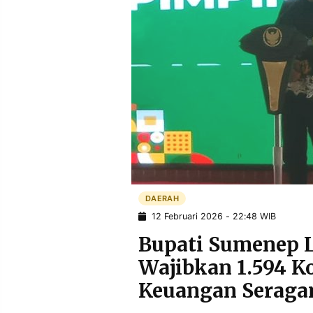
POLICY
WARGA
INFORMASI
KIRIM
IKLAN
TULISAN
PENGADUAN
TERM
OF
SERVICE
IKUTI
KAMI
DAERAH
12 Februari 2026 - 22:48 WIB
Bupati Sumenep 
Wajibkan 1.594 Ko
Keuangan Serag
©
PT.
RESOLUSI