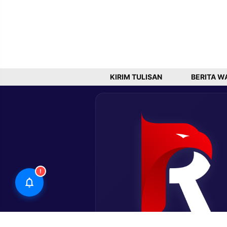
KIRIM TULISAN
BERITA W
!