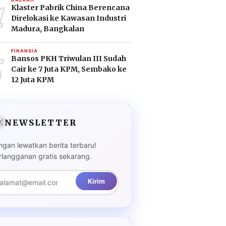
4
Klaster Pabrik China Berencana
Direlokasi ke Kawasan Industri
Madura, Bangkalan
5
FINANSIA
Bansos PKH Triwulan III Sudah
Cair ke 7 Juta KPM, Sembako ke
12 Juta KPM
NEWSLETTER
ngan lewatkan berita terbaru!
rlangganan gratis sekarang.
Kirim