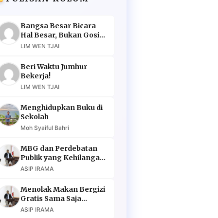
Bangsa Besar Bicara
Hal Besar, Bukan Gosip
Murahan
LIM WEN TJAI
Beri Waktu Jumhur
Bekerja!
LIM WEN TJAI
Menghidupkan Buku di
Sekolah
Moh Syaiful Bahri
MBG dan Perdebatan
Publik yang Kehilangan
Argumen
ASIP IRAMA
Menolak Makan Bergizi
Gratis Sama Saja
Menolak Masa Depan
ASIP IRAMA