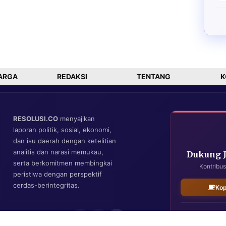
ARGA
REDAKSI
TENTANG
K
RESOLUSI.CO
menyajikan
laporan politik, sosial, ekonomi,
dan isu daerah dengan ketelitian
analitis dan narasi memukau,
Dukung 
serta berkomitmen membingkai
Kontribus
peristiwa dengan perspektif
cerdas-berintegritas.
Kop
IKUTI KAMI