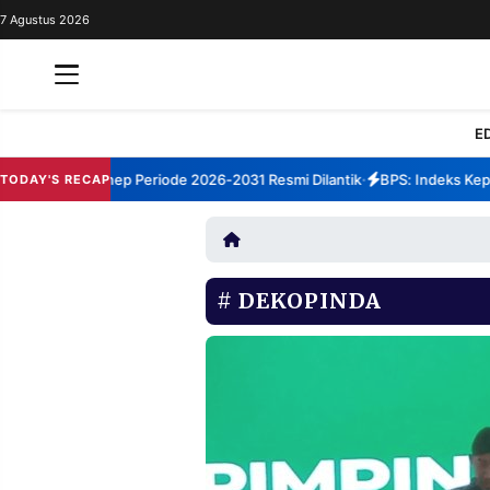
7 Agustus 2026
REDAKSI
TENTANG
RESOLUSI
IKLAN
E
TV
 TBM Sumenep Periode 2026-2031 Resmi Dilantik
BPS: Indeks Kepuas
TODAY'S RECAP
•
RUBRIKASI
EDITORIAL
AKSARA
FINANSIA
PERSONA
DEKOPINDA
DAERAH
NASIONAL
MANCA
SPORT
INFORMASI
PRIVACY
BERITA