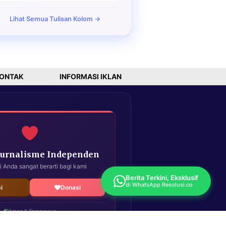
Lihat Semua Tulisan Kolom →
ONTAK
INFORMASI IKLAN
Jurnalisme Independen
i Anda sangat berarti bagi kami
Berita Terkini, Eksklusif
di WhatsApp Resolusi.co
i
Donasi
Aman & Terpercaya