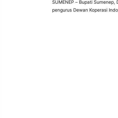
SUMENEP – Bupati Sumenep, D
MEDIA
PRAMUDITA
pengurus Dewan Koperasi Indo
©
Resolusi.co
-
2026
PT.
RESOLUSI
MEDIA
PRAMUDITA