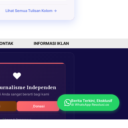
Lihat Semua Tulisan Kolom →
ONTAK
INFORMASI IKLAN
❤️
Jurnalisme Independen
i Anda sangat berarti bagi kami
Berita Terkini, Eksklusif
di WhatsApp Resolusi.co
i
Donasi
Aman & Terpercaya