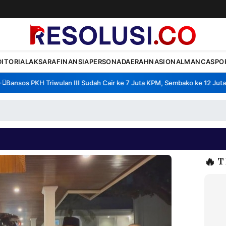
DITORIAL
AKSARA
FINANSIA
PERSONA
DAERAH
NASIONAL
MANCA
SPO
ansos PKH Triwulan III Sudah Cair ke 7 Juta KPM, Sembako ke 12 Juta K
🔥
T