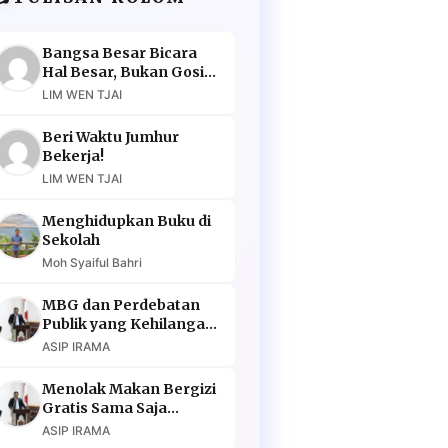
Bangsa Besar Bicara
Hal Besar, Bukan Gosip
Murahan
LIM WEN TJAI
Beri Waktu Jumhur
Bekerja!
LIM WEN TJAI
Menghidupkan Buku di
Sekolah
Moh Syaiful Bahri
MBG dan Perdebatan
Publik yang Kehilangan
Argumen
ASIP IRAMA
Menolak Makan Bergizi
Gratis Sama Saja
Menolak Masa Depan
ASIP IRAMA