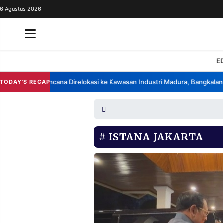
6 Agustus 2026
REDAKSI
TENTANG
RESOLUSI
IKLAN
E
TV
ik China Berencana Direlokasi ke Kawasan Industri Madura, Bangkalan
B
TODAY'S RECAP
•
RUBRIKASI
EDITORIAL
AKSARA
FINANSIA
PERSONA
ISTANA JAKARTA
DAERAH
NASIONAL
MANCA
SPORT
INFORMASI
PRIVACY
BERITA