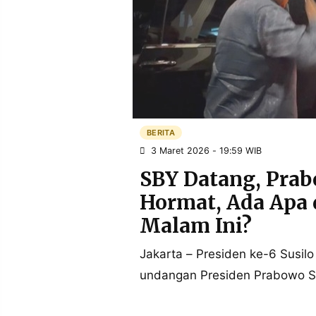
POLICY
WARGA
INFORMASI
KIRIM
IKLAN
TULISAN
PENGADUAN
TERM
OF
SERVICE
BERITA
3 Maret 2026 - 19:59 WIB
IKUTI
KAMI
SBY Datang, Pra
Hormat, Ada Apa 
Malam Ini?
Jakarta – Presiden ke-6 Sus
undangan Presiden Prabowo Su
©
PT.
RESOLUSI