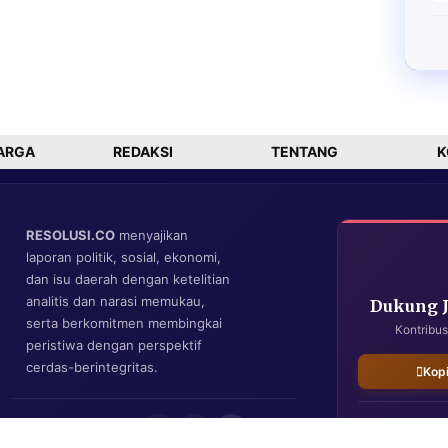
ARGA
REDAKSI
TENTANG
K
RESOLUSI.CO
menyajikan
laporan politik, sosial, ekonomi,
dan isu daerah dengan ketelitian
analitis dan narasi memukau,
Dukung 
serta berkomitmen membingkai
Kontribus
peristiwa dengan perspektif
cerdas-berintegritas.
Kop
IKUTI KAMI