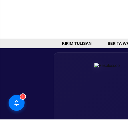
KIRIM TULISAN
BERITA W
!