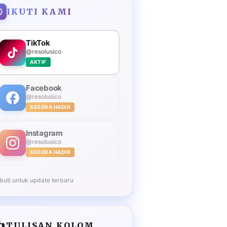
IKUTI KAMI
TikTok
@resolusico
AKTIF
Facebook
@resolusico
SEGERA HADIR
Instagram
@resolusico
SEGERA HADIR
Ikuti untuk update terbaru
️
TULISAN KOLOM