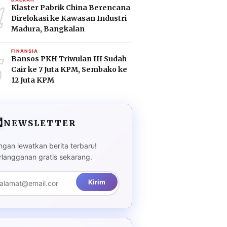
4
Klaster Pabrik China Berencana
Direlokasi ke Kawasan Industri
Madura, Bangkalan
5
FINANSIA
Bansos PKH Triwulan III Sudah
Cair ke 7 Juta KPM, Sembako ke
12 Juta KPM

NEWSLETTER
ngan lewatkan berita terbaru!
rlangganan gratis sekarang.
Kirim