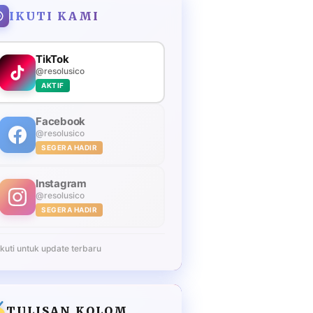
IKUTI KAMI
TikTok
@resolusico
AKTIF
Facebook
@resolusico
SEGERA HADIR
Instagram
@resolusico
SEGERA HADIR
Ikuti untuk update terbaru
TULISAN KOLOM