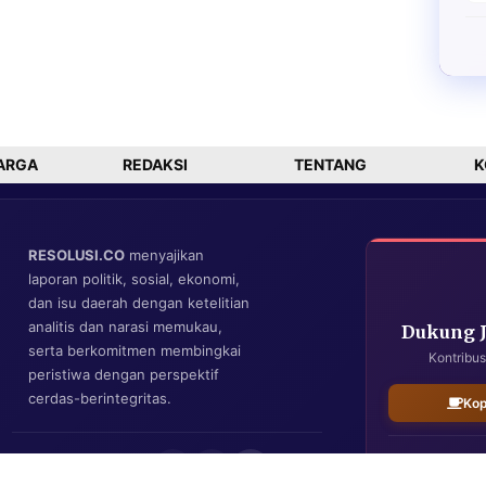
ARGA
REDAKSI
TENTANG
K
RESOLUSI.CO
menyajikan
laporan politik, sosial, ekonomi,
dan isu daerah dengan ketelitian
analitis dan narasi memukau,
Dukung 
serta berkomitmen membingkai
Kontribus
peristiwa dengan perspektif
cerdas-berintegritas.
Kop
IKUTI KAMI