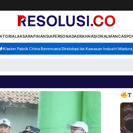
DITORIAL
AKSARA
FINANSIA
PERSONA
DAERAH
NASIONAL
MANCA
SPO
aster Pabrik China Berencana Direlokasi ke Kawasan Industri Madura, Ba
T