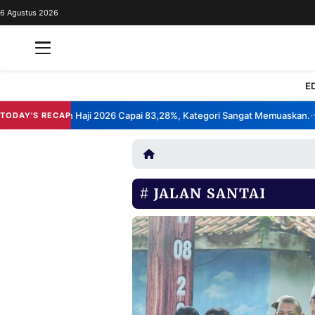
6 Agustus 2026
REDAKSI
TENTANG
RESOLUSI
IKLAN
E
TV
asan Layanan Haji 2026 Capai 83,28%, Kategori Sangat Memuaskan.
Kl
TODAY'S RECAP
•
RUBRIKASI
EDITORIAL
AKSARA
FINANSIA
PERSONA
JALAN SANTAI
DAERAH
NASIONAL
MANCA
SPORT
INFORMASI
PRIVACY
BERITA