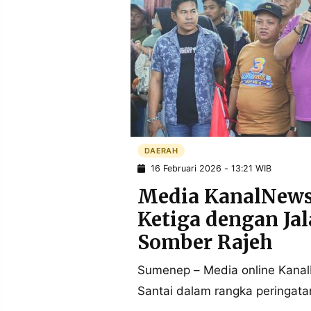
POLICY
WARGA
INFORMASI
KIRIM
IKLAN
TULISAN
PENGADUAN
TERM
OF
SERVICE
DAERAH
IKUTI
KAMI
16 Februari 2026 - 13:21 WIB
Media KanalNews
Ketiga dengan Jal
Somber Rajeh
Sumenep – Media online Kanal
Santai dalam rangka peringatan
©
PT.
RESOLUSI