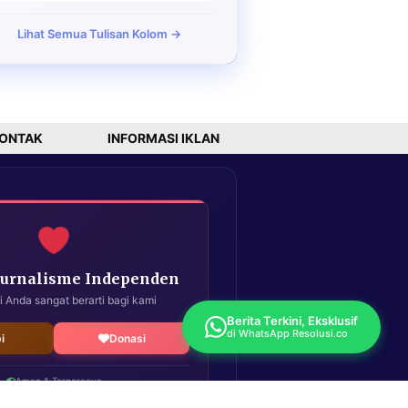
Lihat Semua Tulisan Kolom →
ONTAK
INFORMASI IKLAN
Jurnalisme Independen
i Anda sangat berarti bagi kami
Berita Terkini, Eksklusif
di WhatsApp Resolusi.co
i
Donasi
Aman & Terpercaya