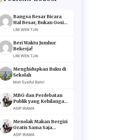
Bangsa Besar Bicara
Hal Besar, Bukan Gosip
Murahan
LIM WEN TJAI
Beri Waktu Jumhur
Bekerja!
LIM WEN TJAI
Menghidupkan Buku di
Sekolah
Moh Syaiful Bahri
MBG dan Perdebatan
Publik yang Kehilangan
Argumen
ASIP IRAMA
Menolak Makan Bergizi
Gratis Sama Saja
Menolak Masa Depan
ASIP IRAMA