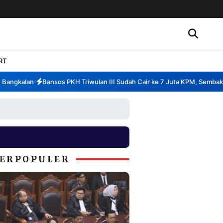
RT
ngkalan
Bansos PKH Triwulan III Sudah Cair ke 7 Juta KPM, Sembako k
•
ERPOPULER