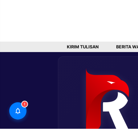
KIRIM TULISAN
BERITA W
!