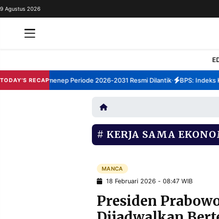
9 Agustus 2026
REDAKSI
TENTANG
RESOLUSI
IKLAN
E
TV
orum TBM Sumenep Periode 2026-2031 Resmi Dilantik
BPS: Indeks Kep
TODAY'S RECAP
•
RUBRIKASI
EDITORIAL
AKSARA
FINANSIA
PERSONA
KERJA SAMA EKONO
DAERAH
NASIONAL
MANCA
SPORT
MANCA
18 Februari 2026 - 08:47 WIB
Presiden Prabowo
INFORMASI
Dijadwalkan Ber
PRIVACY
BERITA