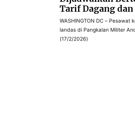
POLICY
WARGA
Tarif Dagang dan
INFORMASI
KIRIM
IKLAN
TULISAN
WASHINGTON DC – Pesawat ke
landas di Pangkalan Militer A
PENGADUAN
TERM
OF
(17/2/2026)
SERVICE
IKUTI
KAMI
©
PT.
RESOLUSI