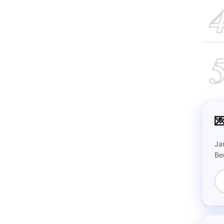

Ja
Be