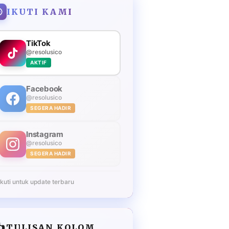
IKUTI KAMI
TikTok
@resolusico
AKTIF
Facebook
@resolusico
SEGERA HADIR
Instagram
@resolusico
SEGERA HADIR
Ikuti untuk update terbaru
️
TULISAN KOLOM