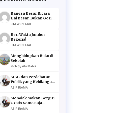
Bangsa Besar Bicara
Hal Besar, Bukan Gosip
Murahan
LIM WEN TJAI
Beri Waktu Jumhur
Bekerja!
LIM WEN TJAI
Menghidupkan Buku di
Sekolah
Moh Syaiful Bahri
MBG dan Perdebatan
Publik yang Kehilangan
Argumen
ASIP IRAMA
Menolak Makan Bergizi
Gratis Sama Saja
Menolak Masa Depan
ASIP IRAMA