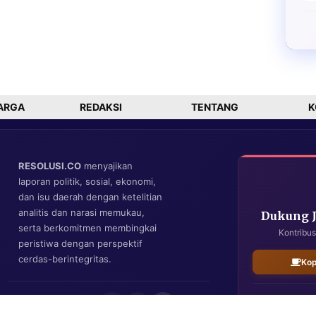
ARGA
REDAKSI
TENTANG
K
RESOLUSI.CO
menyajikan
laporan politik, sosial, ekonomi,
dan isu daerah dengan ketelitian
analitis dan narasi memukau,
Dukung 
serta berkomitmen membingkai
Kontribus
peristiwa dengan perspektif
cerdas-berintegritas.
Kop
IKUTI KAMI