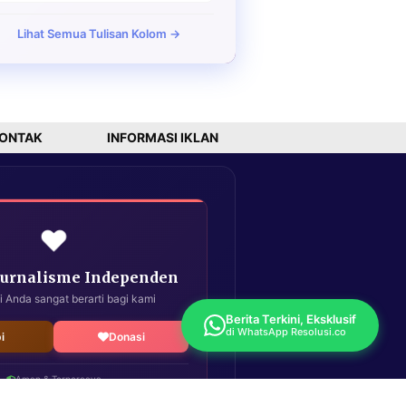
Lihat Semua Tulisan Kolom →
ONTAK
INFORMASI IKLAN
❤️
Jurnalisme Independen
i Anda sangat berarti bagi kami
Berita Terkini, Eksklusif
di WhatsApp Resolusi.co
i
Donasi
Aman & Terpercaya