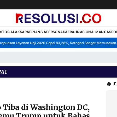
DITORIAL
AKSARA
FINANSIA
PERSONA
DAERAH
NASIONAL
MANCA
SPO
uasan Layanan Haji 2026 Capai 83,28%, Kategori Sangat Memuaskan.
•
MI
🔥
T
 Tiba di Washington DC,
temu Trump untuk Bahas