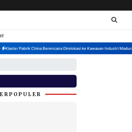
RT
Klaster Pabrik China Berencana Direlokasi ke Kawasan Industri Madura, 
ERPOPULER