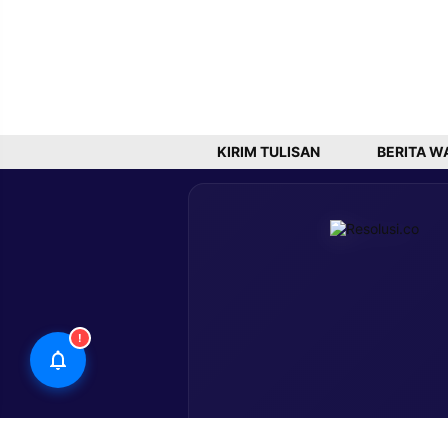
KIRIM TULISAN
BERITA W
!