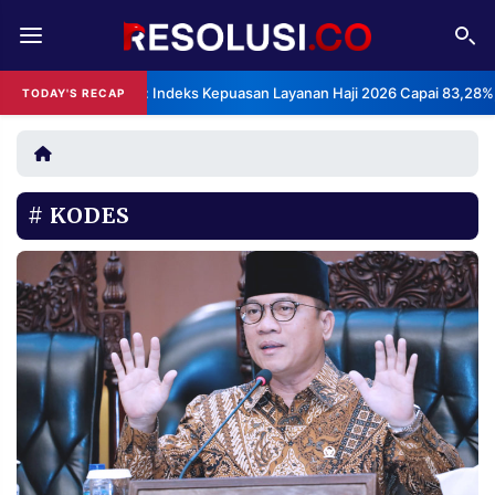
REDAKSI
TENTANG
BPS: Indeks Kepuasan Layanan Haji 2026 Capai 83,28%,
TODAY'S RECAP
RESOLUSI
IKLAN
TV
KODES
RUBRIKASI
EDITORIAL
AKSARA
FINANSIA
PERSONA
DAERAH
NASIONAL
MANCA
SPORT
INFORMASI
PRIVACY
BERITA