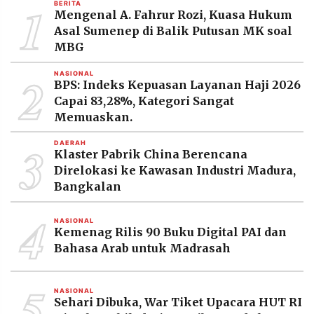
1
BERITA
MEDIA
Mengenal A. Fahrur Rozi, Kuasa Hukum
PRAMUDITA
Asal Sumenep di Balik Putusan MK soal
MBG
2
©
NASIONAL
Resolusi.co
BPS: Indeks Kepuasan Layanan Haji 2026
-
Capai 83,28%, Kategori Sangat
2026
Memuaskan.
PT.
RESOLUSI
3
DAERAH
MEDIA
Klaster Pabrik China Berencana
PRAMUDITA
Direlokasi ke Kawasan Industri Madura,
Bangkalan
4
NASIONAL
Kemenag Rilis 90 Buku Digital PAI dan
Bahasa Arab untuk Madrasah
5
NASIONAL
Sehari Dibuka, War Tiket Upacara HUT RI