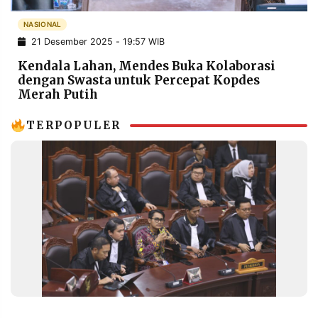
POLICY
WARGA
NASIONAL
INFORMASI
KIRIM
21 Desember 2025 - 19:57 WIB
IKLAN
TULISAN
Kendala Lahan, Mendes Buka Kolaborasi
PENGADUAN
TERM
dengan Swasta untuk Percepat Kopdes
OF
Merah Putih
SERVICE
TERPOPULER
IKUTI
KAMI
©
PT.
RESOLUSI