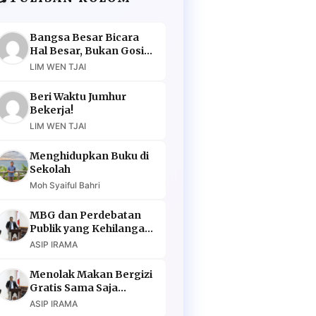
Bangsa Besar Bicara
Hal Besar, Bukan Gosip
Murahan
LIM WEN TJAI
Beri Waktu Jumhur
Bekerja!
LIM WEN TJAI
Menghidupkan Buku di
Sekolah
Moh Syaiful Bahri
MBG dan Perdebatan
Publik yang Kehilangan
Argumen
ASIP IRAMA
Menolak Makan Bergizi
Gratis Sama Saja
Menolak Masa Depan
ASIP IRAMA