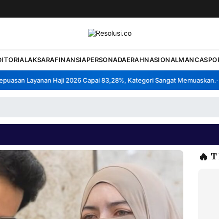
DITORIAL
AKSARA
FINANSIA
PERSONA
DAERAH
NASIONAL
MANCA
SPO
asan Layanan Haji 2026 Capai 83,28%, Kategori Sangat Memuaskan.
Kl
•
🔥
T