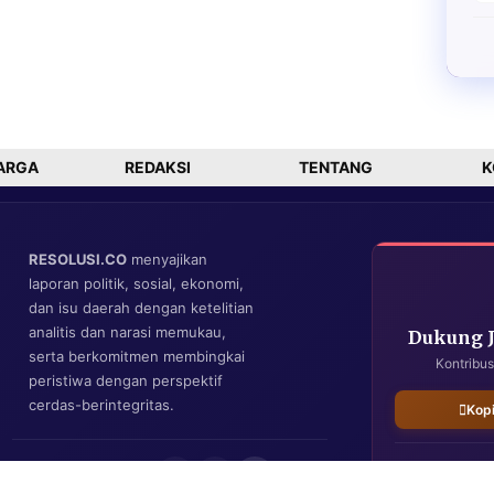
ARGA
REDAKSI
TENTANG
K
RESOLUSI.CO
menyajikan
laporan politik, sosial, ekonomi,
dan isu daerah dengan ketelitian
analitis dan narasi memukau,
Dukung 
serta berkomitmen membingkai
Kontribus
peristiwa dengan perspektif
cerdas-berintegritas.
Kop
IKUTI KAMI