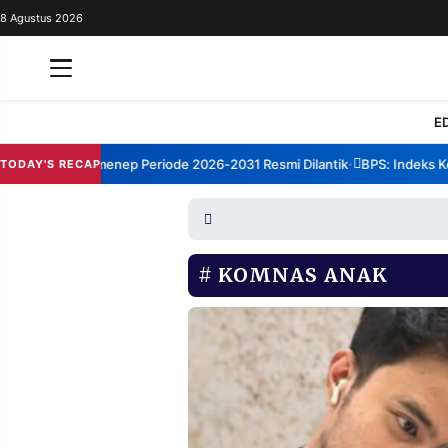
8 Agustus 2026
REDAKSI
TENTANG
RESOLUSI
IKLAN
E
TV
um TBM Sumenep Periode 2026-2031 Resmi Dilantik
BPS: Indeks Kepu
TODAY'S RECAP
•
RUBRIKASI
EDITORIAL
AKSARA
FINANSIA
PERSONA
KOMNAS ANAK
DAERAH
NASIONAL
MANCA
SPORT
INFORMASI
PRIVACY
BERITA