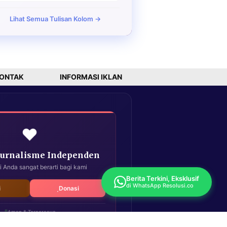
Lihat Semua Tulisan Kolom →
ONTAK
INFORMASI IKLAN
❤️
Jurnalisme Independen
i Anda sangat berarti bagi kami
Berita Terkini, Eksklusif
di WhatsApp Resolusi.co
i
Donasi
Aman & Terpercaya