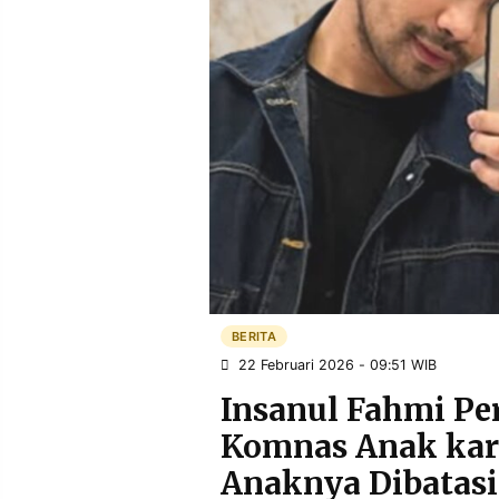
POLICY
WARGA
INFORMASI
KIRIM
IKLAN
TULISAN
PENGADUAN
TERM
OF
SERVICE
IKUTI
KAMI
BERITA
22 Februari 2026 - 09:51 WIB
Insanul Fahmi P
Komnas Anak kar
©
Anaknya Dibatasi
PT.
RESOLUSI