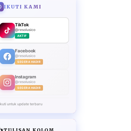
IKUTI KAMI
TikTok
@resolusico
AKTIF
Facebook
@resolusico
SEGERA HADIR
Instagram
@resolusico
SEGERA HADIR
Ikuti untuk update terbaru
️
TULISAN KOLOM