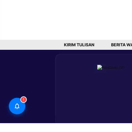
KIRIM TULISAN
BERITA W
!