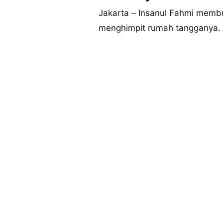
MEDIA
PRAMUDITA
Jakarta – Insanul Fahmi memb
menghimpit rumah tangganya.
©
Resolusi.co
-
2026
PT.
RESOLUSI
MEDIA
PRAMUDITA