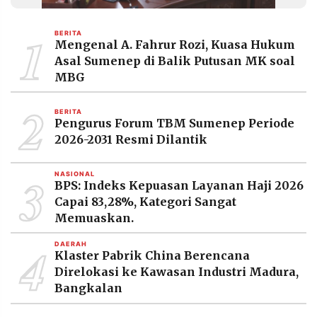
MEDIA
PRAMUDITA
1
BERITA
Mengenal A. Fahrur Rozi, Kuasa Hukum
Asal Sumenep di Balik Putusan MK soal
©
MBG
Resolusi.co
-
2
2026
BERITA
Pengurus Forum TBM Sumenep Periode
PT.
2026-2031 Resmi Dilantik
RESOLUSI
MEDIA
PRAMUDITA
3
NASIONAL
BPS: Indeks Kepuasan Layanan Haji 2026
Capai 83,28%, Kategori Sangat
Memuaskan.
4
DAERAH
Klaster Pabrik China Berencana
Direlokasi ke Kawasan Industri Madura,
Bangkalan