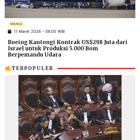
POLICY
WARGA
INFORMASI
KIRIM
IKLAN
TULISAN
MANCA
11 Maret 2026 - 08:05 WIB
PENGADUAN
TERM
OF
Boeing Kantongi Kontrak US$298 Juta dari
SERVICE
Israel untuk Produksi 5.000 Bom
Berpemandu Udara
TERPOPULER
IKUTI
KAMI
©
PT.
RESOLUSI