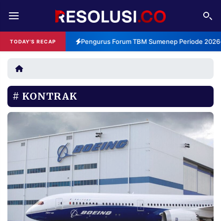
REDAKSI
TENTANG
Pengurus Forum TBM Sumenep Periode 2026-2
TODAY'S RECAP
RESOLUSI
IKLAN
TV
KONTRAK
RUBRIKASI
EDITORIAL
AKSARA
FINANSIA
PERSONA
DAERAH
NASIONAL
MANCA
SPORT
INFORMASI
PRIVACY
BERITA