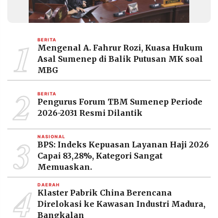
MEDIA
PRAMUDITA
1
BERITA
Mengenal A. Fahrur Rozi, Kuasa Hukum
©
Resolusi.co
Asal Sumenep di Balik Putusan MK soal
-
MBG
2026
2
PT.
BERITA
RESOLUSI
Pengurus Forum TBM Sumenep Periode
MEDIA
PRAMUDITA
2026-2031 Resmi Dilantik
3
NASIONAL
BPS: Indeks Kepuasan Layanan Haji 2026
Capai 83,28%, Kategori Sangat
Memuaskan.
4
DAERAH
Klaster Pabrik China Berencana
Direlokasi ke Kawasan Industri Madura,
Bangkalan