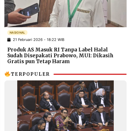
POLICY
WARGA
INFORMASI
KIRIM
IKLAN
TULISAN
PENGADUAN
TERM
NASIONAL
OF
21 Februari 2026 - 18:22 WIB
SERVICE
Produk AS Masuk RI Tanpa Label Halal
Sudah Disepakati Prabowo, MUI: Dikasih
Gratis pun Tetap Haram
IKUTI
KAMI
TERPOPULER
©
PT.
RESOLUSI