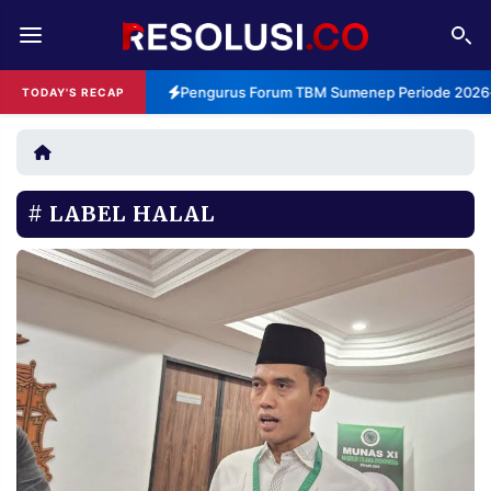
REDAKSI
TENTANG
Pengurus Forum TBM Sumenep Periode 2026-2
TODAY'S RECAP
RESOLUSI
IKLAN
TV
LABEL HALAL
RUBRIKASI
EDITORIAL
AKSARA
FINANSIA
PERSONA
DAERAH
NASIONAL
MANCA
SPORT
INFORMASI
PRIVACY
BERITA