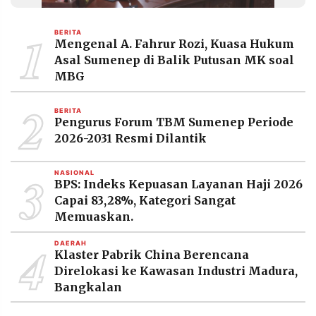
MEDIA
PRAMUDITA
1
BERITA
Mengenal A. Fahrur Rozi, Kuasa Hukum
Asal Sumenep di Balik Putusan MK soal
©
MBG
Resolusi.co
-
2
2026
BERITA
Pengurus Forum TBM Sumenep Periode
PT.
2026-2031 Resmi Dilantik
RESOLUSI
MEDIA
PRAMUDITA
3
NASIONAL
BPS: Indeks Kepuasan Layanan Haji 2026
Capai 83,28%, Kategori Sangat
Memuaskan.
4
DAERAH
Klaster Pabrik China Berencana
Direlokasi ke Kawasan Industri Madura,
Bangkalan