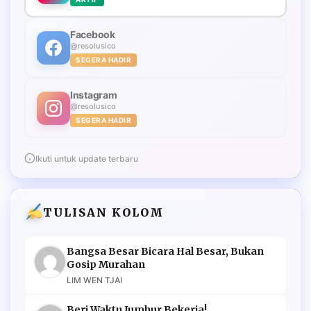
Facebook
@resolusico
SEGERA HADIR
Instagram
@resolusico
SEGERA HADIR
Ikuti untuk update terbaru
TULISAN KOLOM
Bangsa Besar Bicara Hal Besar, Bukan
Gosip Murahan
LIM WEN TJAI
Beri Waktu Jumhur Bekerja!