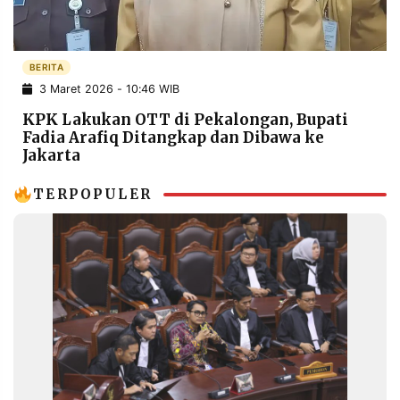
POLICY
WARGA
INFORMASI
KIRIM
IKLAN
TULISAN
BERITA
3 Maret 2026 - 10:46 WIB
PENGADUAN
TERM
OF
KPK Lakukan OTT di Pekalongan, Bupati
SERVICE
Fadia Arafiq Ditangkap dan Dibawa ke
Jakarta
TERPOPULER
IKUTI
KAMI
©
PT.
RESOLUSI