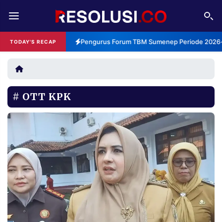
REDAKSI
TENTANG
Pengurus Forum TBM Sumenep Periode 2026-2
TODAY'S RECAP
RESOLUSI
IKLAN
TV
OTT KPK
RUBRIKASI
EDITORIAL
AKSARA
FINANSIA
PERSONA
DAERAH
NASIONAL
MANCA
SPORT
INFORMASI
PRIVACY
BERITA