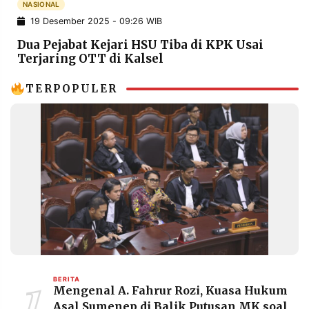
NASIONAL
POLICY
WARGA
19 Desember 2025 - 09:26 WIB
INFORMASI
KIRIM
Dua Pejabat Kejari HSU Tiba di KPK Usai
IKLAN
TULISAN
Terjaring OTT di Kalsel
PENGADUAN
TERM
OF
TERPOPULER
SERVICE
IKUTI
KAMI
1
BERITA
Mengenal A. Fahrur Rozi, Kuasa Hukum
©
PT.
Asal Sumenep di Balik Putusan MK soal
RESOLUSI