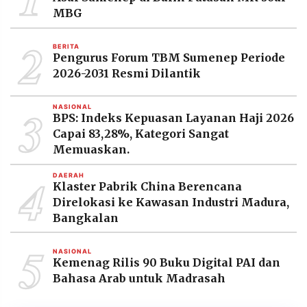
MEDIA
MBG
PRAMUDITA
2
BERITA
Pengurus Forum TBM Sumenep Periode
©
2026-2031 Resmi Dilantik
Resolusi.co
-
2026
3
NASIONAL
BPS: Indeks Kepuasan Layanan Haji 2026
PT.
Capai 83,28%, Kategori Sangat
RESOLUSI
MEDIA
Memuaskan.
PRAMUDITA
4
DAERAH
Klaster Pabrik China Berencana
Direlokasi ke Kawasan Industri Madura,
Bangkalan
5
NASIONAL
Kemenag Rilis 90 Buku Digital PAI dan
Bahasa Arab untuk Madrasah