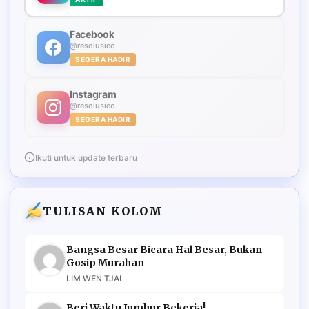
Facebook
@resolusico
SEGERA HADIR
Instagram
@resolusico
SEGERA HADIR
Ikuti untuk update terbaru
TULISAN KOLOM
Bangsa Besar Bicara Hal Besar, Bukan
Gosip Murahan
LIM WEN TJAI
Beri Waktu Jumhur Bekerja!