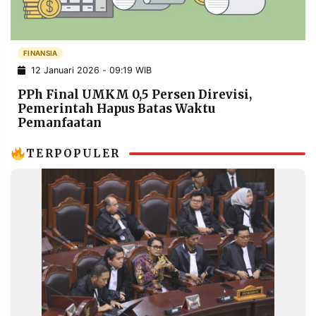
POLICY
WARGA
INFORMASI
KIRIM
IKLAN
TULISAN
FINANSIA
12 Januari 2026 - 09:19 WIB
PENGADUAN
TERM
OF
PPh Final UMKM 0,5 Persen Direvisi,
SERVICE
Pemerintah Hapus Batas Waktu
Pemanfaatan
TERPOPULER
IKUTI
KAMI
©
PT.
RESOLUSI