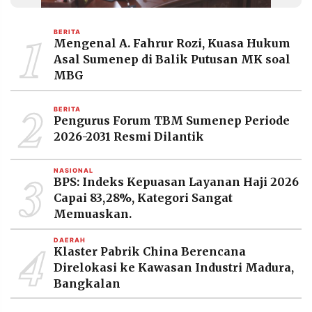
MEDIA
PRAMUDITA
1
BERITA
Mengenal A. Fahrur Rozi, Kuasa Hukum
Asal Sumenep di Balik Putusan MK soal
©
MBG
Resolusi.co
-
2
2026
BERITA
Pengurus Forum TBM Sumenep Periode
PT.
2026-2031 Resmi Dilantik
RESOLUSI
MEDIA
PRAMUDITA
3
NASIONAL
BPS: Indeks Kepuasan Layanan Haji 2026
Capai 83,28%, Kategori Sangat
Memuaskan.
4
DAERAH
Klaster Pabrik China Berencana
Direlokasi ke Kawasan Industri Madura,
Bangkalan