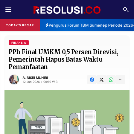
REDAKSI
TENTANG
Pengurus Forum TBM Sumenep Periode 2026-2
TODAY'S RECAP
RESOLUSI
IKLAN
TV
FINANSIA
PPh Final UMKM 0,5 Persen Direvisi,
Pemerintah Hapus Batas Waktu
RUBRIKASI
Pemanfaatan
EDITORIAL
AKSARA
A. BISRI MUNIRI
FINANSIA
PERSONA
12 Jan 2026 • 09:19 WIB
DAERAH
NASIONAL
MANCA
SPORT
INFORMASI
PRIVACY
BERITA