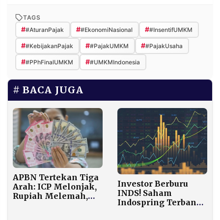
TAGS
#
#
#
#AturanPajak
#EkonomiNasional
#InsentifUMKM
#
#
#
#KebijakanPajak
#PajakUMKM
#PajakUsaha
#
#
#PPhFinalUMKM
#UMKMIndonesia
BACA JUGA
APBN Tertekan Tiga
Investor Berburu
Arah: ICP Melonjak,
INDS! Saham
Rupiah Melemah,
Indospring Terbang
Belanja Negara
145%, Ada Apa?
Melesat