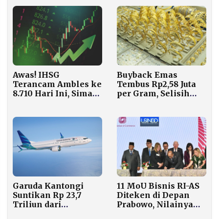
Awas! IHSG
Buyback Emas
Terancam Ambles ke
Tembus Rp2,58 Juta
8.710 Hari Ini, Simak
per Gram, Selisih
Saham yang Wajib
Harga Jual-Beli
Dicermati
Mengecil
Garuda Kantongi
11 MoU Bisnis RI-AS
Suntikan Rp 23,7
Diteken di Depan
Triliun dari
Prabowo, Nilainya
Danantara,
Fantastis Rp 650 T