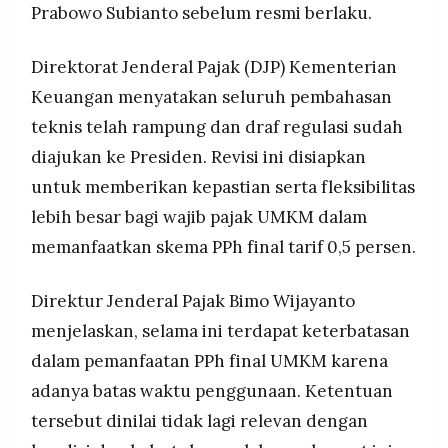
Prabowo Subianto sebelum resmi berlaku.
MEDIA
PRAMUDITA
Direktorat Jenderal Pajak (DJP) Kementerian
Keuangan menyatakan seluruh pembahasan
©
Resolusi.co
teknis telah rampung dan draf regulasi sudah
-
2026
diajukan ke Presiden. Revisi ini disiapkan
untuk memberikan kepastian serta fleksibilitas
PT.
RESOLUSI
MEDIA
lebih besar bagi wajib pajak UMKM dalam
PRAMUDITA
memanfaatkan skema PPh final tarif 0,5 persen.
Direktur Jenderal Pajak Bimo Wijayanto
menjelaskan, selama ini terdapat keterbatasan
dalam pemanfaatan PPh final UMKM karena
adanya batas waktu penggunaan. Ketentuan
tersebut dinilai tidak lagi relevan dengan