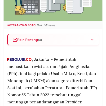
POLICY
WARGA
INFORMASI
KIRIM
IKLAN
TULISAN
PENGADUAN
TERM
KETERANGAN FOTO:
Dok. Istimewa
OF
SERVICE
Poin Penting
(3)
Revisi aturan PPh final UMKM tinggal menunggu
IKUTI
tanda tangan Presiden Prabowo sebelum resmi
KAMI
berlaku.
,
Jakarta
– Pemerintah
Pemerintah berencana menghapus batas waktu
memastikan revisi aturan Pajak Penghasilan
penggunaan tarif PPh final 0,5 persen bagi
(PPh) final bagi pelaku Usaha Mikro, Kecil, dan
UMKM.
Menengah (UMKM) akan segera diterbitkan.
Kebijakan ini ditujukan untuk memberi kepastian
Saat ini, perubahan Peraturan Pemerintah (PP)
usaha sekaligus mencegah praktik penghindaran
pajak.
Nomor 55 Tahun 2022 tersebut tinggal
©
menunggu penandatanganan Presiden
PT.
RESOLUSI