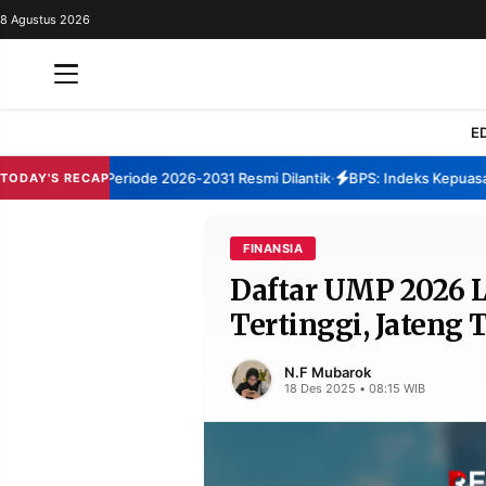
8 Agustus 2026
REDAKSI
TENTANG
RESOLUSI
IKLAN
E
TV
umenep Periode 2026-2031 Resmi Dilantik
BPS: Indeks Kepuasan Lay
TODAY'S RECAP
•
RUBRIKASI
EDITORIAL
AKSARA
FINANSIA
Daftar UMP 2026 L
FINANSIA
PERSONA
Tertinggi, Jateng
DAERAH
NASIONAL
MANCA
SPORT
N.F Mubarok
18 Des 2025 • 08:15 WIB
INFORMASI
PRIVACY
BERITA