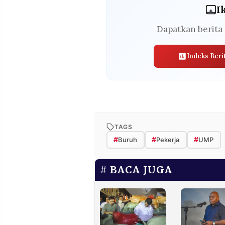
I
Dapatkan berita 
Indeks Beri
TAGS
#
#
#
Buruh
Pekerja
UMP
BACA JUGA