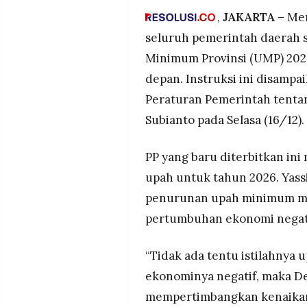
MEDIA
ekonomi daerah negatif.
,
JAKARTA –
Men
PRAMUDITA
Jakarta tetap tertinggi, Jat
seluruh pemerintah daerah 
sementara Jawa Tengah Rp2,3 
Minimum Provinsi (UMP) 2026
KHL kini 200 komponen, nai
©
depan. Instruksi ini disamp
disparitas upah antarkabupat
Resolusi.co
-
Peraturan Pemerintah tenta
2026
Subianto pada Selasa (16/12).
PT.
RESOLUSI
MEDIA
PRAMUDITA
PP yang baru diterbitkan in
upah untuk tahun 2026. Yass
penurunan upah minimum me
pertumbuhan ekonomi negati
“Tidak ada tentu istilahnya
ekonominya negatif, maka 
mempertimbangkan kenaikan be