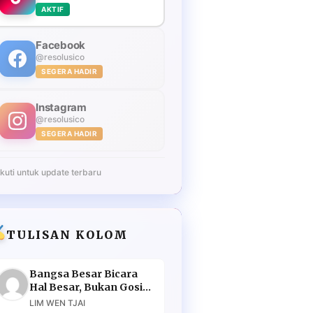
AKTIF
Facebook
@resolusico
SEGERA HADIR
Instagram
@resolusico
SEGERA HADIR
Ikuti untuk update terbaru
TULISAN KOLOM
Bangsa Besar Bicara
Hal Besar, Bukan Gosip
Murahan
LIM WEN TJAI