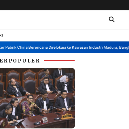
RT
brik China Berencana Direlokasi ke Kawasan Industri Madura, Bangkalan
•
ERPOPULER