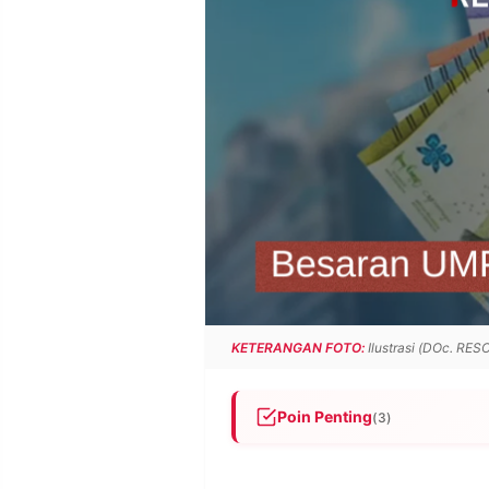
POLICY
WARGA
INFORMASI
KIRIM
IKLAN
TULISAN
PENGADUAN
TERM
OF
SERVICE
IKUTI
KAMI
KETERANGAN FOTO:
Ilustrasi (DOc. RES
Poin Penting
(3)
Penetapan UMP 2026 paling l
©
PT.
+ (pertumbuhan ekonomi x alf
RESOLUSI