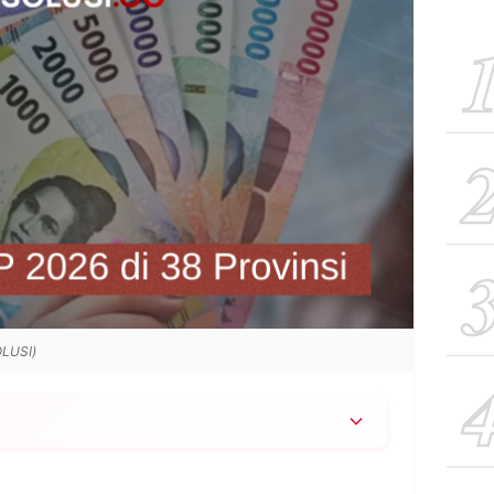
OLUSI)
ambat 24 Desember, menggunakan formula inflasi
a 0,5-0,9), dijamin tidak akan turun meski