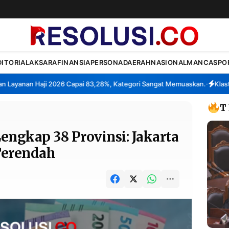
DITORIAL
AKSARA
FINANSIA
PERSONA
DAERAH
NASIONAL
MANCA
SPO
anan Haji 2026 Capai 83,28%, Kategori Sangat Memuaskan.
Klaster Pa
•
T
engkap 38 Provinsi: Jakarta
 Terendah