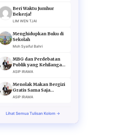
Beri Waktu Jumhur
Bekerja!
LIM WEN TJAI
Menghidupkan Buku di
Sekolah
Moh Syaiful Bahri
MBG dan Perdebatan
Publik yang Kehilangan
Argumen
ASIP IRAMA
Menolak Makan Bergizi
Gratis Sama Saja
Menolak Masa Depan
ASIP IRAMA
Lihat Semua Tulisan Kolom →