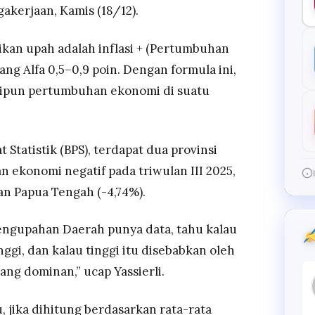
kerjaan, Kamis (18/12).
ikan upah adalah inflasi + (Pertumbuhan
ang Alfa 0,5–0,9 poin. Dengan formula ini,
ipun pertumbuhan ekonomi di suatu
Statistik (BPS), terdapat dua provinsi
ekonomi negatif pada triwulan III 2025,
an Papua Tengah (-4,74%).
engupahan Daerah punya data, tahu kalau
gi, dan kalau tinggi itu disebabkan oleh
ng dominan,” ucap Yassierli.
 jika dihitung berdasarkan rata-rata