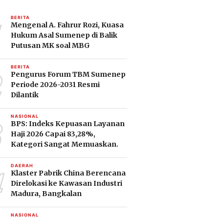
1
BERITA
Mengenal A. Fahrur Rozi, Kuasa
Hukum Asal Sumenep di Balik
Putusan MK soal MBG
2
BERITA
Pengurus Forum TBM Sumenep
Periode 2026-2031 Resmi
Dilantik
3
NASIONAL
BPS: Indeks Kepuasan Layanan
Haji 2026 Capai 83,28%,
Kategori Sangat Memuaskan.
4
DAERAH
Klaster Pabrik China Berencana
Direlokasi ke Kawasan Industri
Madura, Bangkalan
NASIONAL