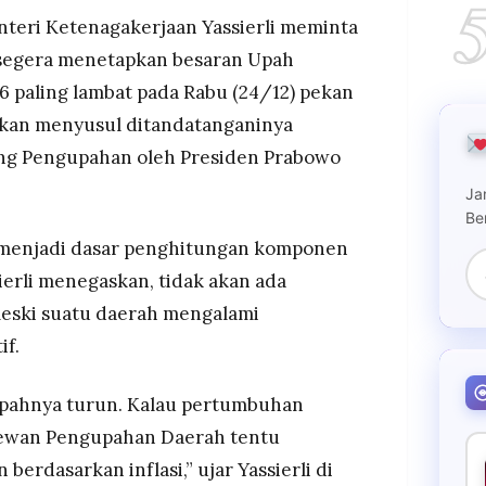
teri Ketenagakerjaan Yassierli meminta
eng terendah, proyeksi UMP Jakarta Rp5,7 juta
segera menetapkan besaran Upah
juta berdasarkan perhitungan rata-rata alfa 0,7.
 paling lambat pada Rabu (24/12) pekan
k dari 64 komponen tahun 2020, untuk menekan
aikan menyusul ditandatanganinya
en/kota di provinsi yang sama.
ng Pengupahan oleh Presiden Prabowo
Ja
Be
i menjadi dasar penghitungan komponen
ierli menegaskan, tidak akan ada
ski suatu daerah mengalami
f.
 upahnya turun. Kalau pertumbuhan
Dewan Pengupahan Daerah tentu
rdasarkan inflasi,” ujar Yassierli di