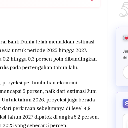
ksi pertumbuhan ekonomi Indonesia menjadi 5%
uk 2027, naik 0,2-0,3 persen poin dari proyeksi
a diprediksi bertahan di level 5% berkat stimulus
tasi yang didorong pemerintah
al Bank Dunia telah menaikkan estimasi
pai Rp1.931,2 triliun atau 101,3% dari target,
sia untuk periode 2025 hingga 2027.
Ja
lam negeri tumbuh 27% YoY
Be
ra 0,2 hingga 0,3 persen poin dibandingkan
ilis pada pertengahan tahun lalu.
u, proyeksi pertumbuhan ekonomi
encapai 5 persen, naik dari estimasi Juni
. Untuk tahun 2026, proyeksi juga berada
 dari perkiraan sebelumnya di level 4,8
ksi tahun 2027 dipatok di angka 5,2 persen,
ni 2025 yang sebesar 5 persen.