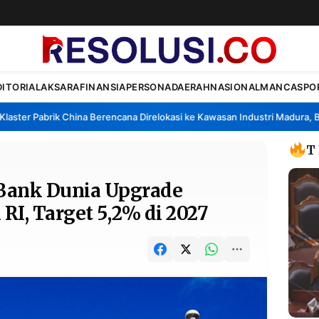
DITORIAL
AKSARA
FINANSIA
PERSONA
DAERAH
NASIONAL
MANCA
SPO
r Pabrik China Berencana Direlokasi ke Kawasan Industri Madura, Bangka
T
 Bank Dunia Upgrade
RI, Target 5,2% di 2027