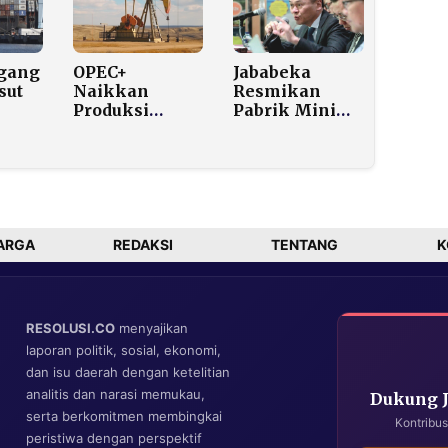
mur
agang
OPEC+
Jababeka
sut
Naikkan
Resmikan
Produksi
Pabrik Mini
5
Minyak
LNG di
188.000 Barel
Pasuruan,
Per Hari Mulai
Investasi
Juni, Lebih
US$16,9 Juta
Rendah dari
Kenaikan
Bulan Ini
ARGA
REDAKSI
TENTANG
K
RESOLUSI.CO
menyajikan
laporan politik, sosial, ekonomi,
dan isu daerah dengan ketelitian
analitis dan narasi memukau,
Dukung 
serta berkomitmen membingkai
Kontribus
peristiwa dengan perspektif