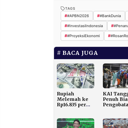
TAGS
#
#
#APBN2026
#BankDunia
#
#
#InvestasiIndonesia
#Penan
#
#
#ProyeksiEkonomi
#RosanRo
BACA JUGA
KAI Tang
Rupiah
Penuh Bia
Melemah ke
Pengobat
Rp16.835 per
dan
Dolar AS di
Pemakam
Pembukaan
Korban
Selasa,
Tabrakan
Tertekan Data