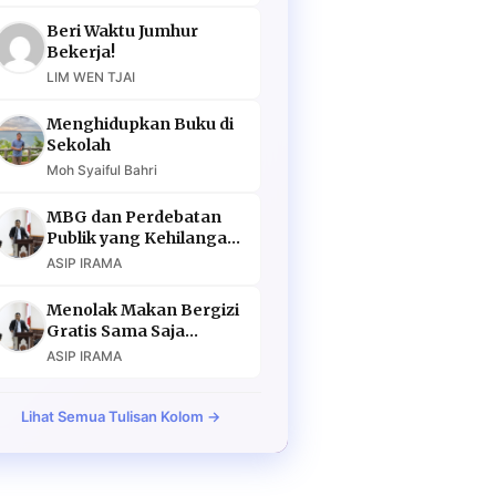
Beri Waktu Jumhur
Bekerja!
LIM WEN TJAI
Menghidupkan Buku di
Sekolah
Moh Syaiful Bahri
MBG dan Perdebatan
Publik yang Kehilangan
Argumen
ASIP IRAMA
Menolak Makan Bergizi
Gratis Sama Saja
Menolak Masa Depan
ASIP IRAMA
Lihat Semua Tulisan Kolom →