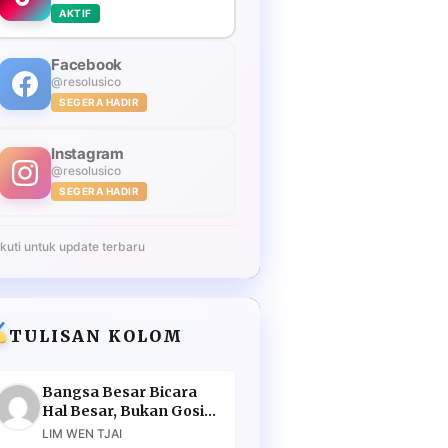
AKTIF
Facebook
@resolusico
SEGERA HADIR
Instagram
@resolusico
SEGERA HADIR
Ikuti untuk update terbaru
TULISAN KOLOM
Bangsa Besar Bicara
Hal Besar, Bukan Gosip
Murahan
LIM WEN TJAI