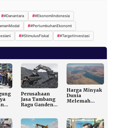
#
#
#Danantara
#EkonomiIndonesia
#
amanModal
#PertumbuhanEkonomi
#
#
eslani
#StimulusFiskal
#TargetInvestasi
Harga Minyak
gung
Perusahaan
Dunia
ya
Jasa Tambang
Melemah
an
Ragu Gandeng
Meski
Ormas dan
Ketegangan
an
UMKM:
Selat Hormuz
Berisiko Rugi
Memanas