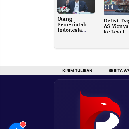
Kereta di
Ekonomi AS
Bekasi Ti
dan Ancaman
Tarif Trump
Utang
Defisit D
Pemerintah
AS Menyu
Indonesia
ke Level
Capai Rp9.549
Terendah 
Triliun, Rasio
Tahun
Utang
Terhadap PDB
Sentuh 41,03
Persen
KIRIM TULISAN
BERITA W
!