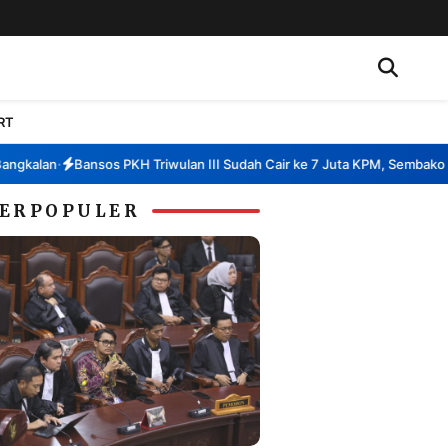
RT
lan
Bansos PKH Triwulan III Sudah Cair ke 7 Juta KPM, Sembako ke 12
•
ERPOPULER