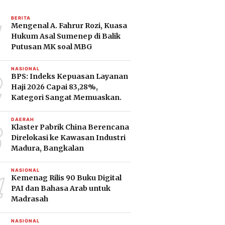
1
BERITA
Mengenal A. Fahrur Rozi, Kuasa
Hukum Asal Sumenep di Balik
Putusan MK soal MBG
2
NASIONAL
BPS: Indeks Kepuasan Layanan
Haji 2026 Capai 83,28%,
Kategori Sangat Memuaskan.
3
DAERAH
Klaster Pabrik China Berencana
Direlokasi ke Kawasan Industri
Madura, Bangkalan
4
NASIONAL
Kemenag Rilis 90 Buku Digital
PAI dan Bahasa Arab untuk
Madrasah
NASIONAL