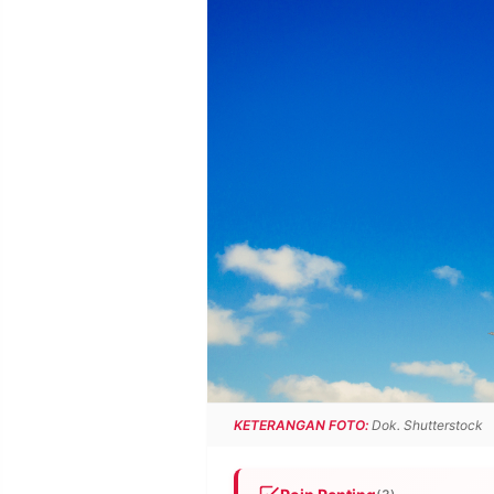
POLICY
WARGA
INFORMASI
KIRIM
IKLAN
TULISAN
PENGADUAN
TERM
OF
SERVICE
IKUTI
KAMI
KETERANGAN FOTO:
Dok. Shutterstock
©
PT.
RESOLUSI