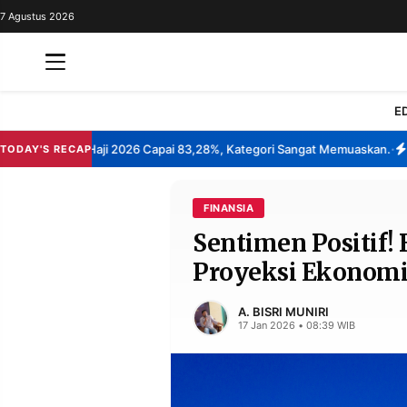
7 Agustus 2026
REDAKSI
TENTANG
RESOLUSI
IKLAN
E
TV
 Layanan Haji 2026 Capai 83,28%, Kategori Sangat Memuaskan.
Klaste
TODAY'S RECAP
•
RUBRIKASI
EDITORIAL
AKSARA
FINANSIA
Sentimen Positif!
FINANSIA
PERSONA
Proyeksi Ekonomi 
DAERAH
NASIONAL
MANCA
SPORT
A. BISRI MUNIRI
17 Jan 2026 • 08:39 WIB
INFORMASI
PRIVACY
BERITA