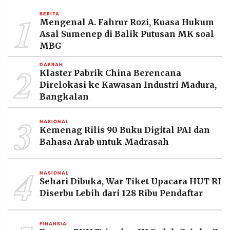
MEDIA
1
PRAMUDITA
BERITA
Mengenal A. Fahrur Rozi, Kuasa Hukum
Asal Sumenep di Balik Putusan MK soal
MBG
©
Resolusi.co
2
DAERAH
-
Klaster Pabrik China Berencana
2026
Direlokasi ke Kawasan Industri Madura,
Bangkalan
PT.
RESOLUSI
MEDIA
3
PRAMUDITA
NASIONAL
Kemenag Rilis 90 Buku Digital PAI dan
Bahasa Arab untuk Madrasah
4
NASIONAL
Sehari Dibuka, War Tiket Upacara HUT RI
Diserbu Lebih dari 128 Ribu Pendaftar
FINANSIA