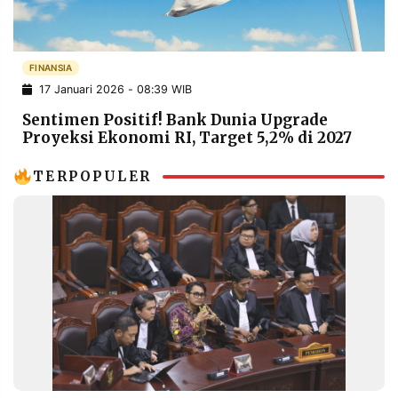
POLICY
WARGA
INFORMASI
KIRIM
IKLAN
TULISAN
FINANSIA
17 Januari 2026 - 08:39 WIB
PENGADUAN
TERM
OF
Sentimen Positif! Bank Dunia Upgrade
SERVICE
Proyeksi Ekonomi RI, Target 5,2% di 2027
TERPOPULER
IKUTI
KAMI
©
PT.
RESOLUSI