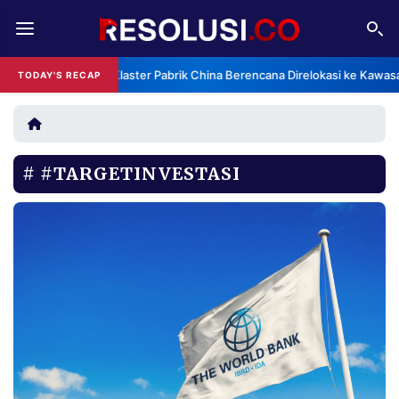
REDAKSI
TENTANG
Klaster Pabrik China Berencana Direlokasi ke Kawas
TODAY'S RECAP
RESOLUSI
IKLAN
TV
#TARGETINVESTASI
RUBRIKASI
EDITORIAL
AKSARA
FINANSIA
PERSONA
DAERAH
NASIONAL
MANCA
SPORT
INFORMASI
PRIVACY
BERITA