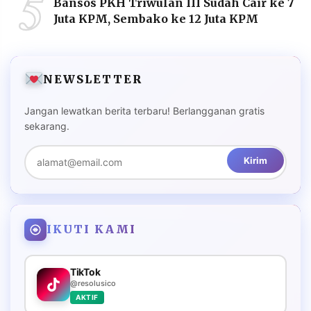
5
Bansos PKH Triwulan III Sudah Cair ke 7
Juta KPM, Sembako ke 12 Juta KPM
NEWSLETTER
Jangan lewatkan berita terbaru! Berlangganan gratis
sekarang.
Kirim
IKUTI KAMI
TikTok
@resolusico
AKTIF