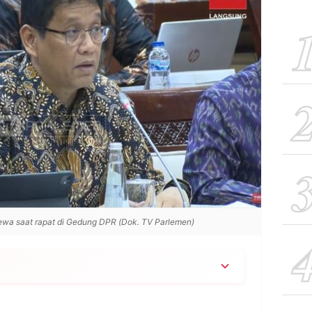
wa saat rapat di Gedung DPR (Dok. TV Parlemen)
ndorong pertumbuhan uang primer (M0) karena
“direm”, sehingga peredaran uang rendah dan