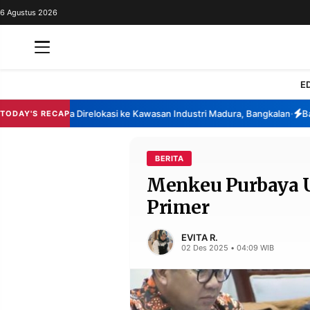
6 Agustus 2026
REDAKSI
TENTANG
RESOLUSI
IKLAN
E
TV
na Berencana Direlokasi ke Kawasan Industri Madura, Bangkalan
Bansos
TODAY'S RECAP
•
RUBRIKASI
EDITORIAL
AKSARA
BERITA
Menkeu Purbaya U
FINANSIA
PERSONA
Primer
DAERAH
NASIONAL
MANCA
SPORT
EVITA R.
02 Des 2025 • 04:09 WIB
INFORMASI
PRIVACY
BERITA