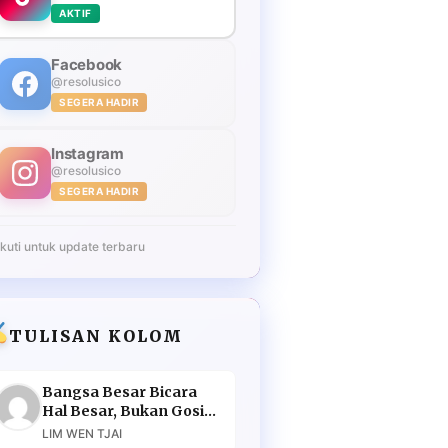
AKTIF
Facebook
@resolusico
SEGERA HADIR
Instagram
@resolusico
SEGERA HADIR
Ikuti untuk update terbaru
TULISAN KOLOM
Bangsa Besar Bicara
Hal Besar, Bukan Gosip
Murahan
LIM WEN TJAI