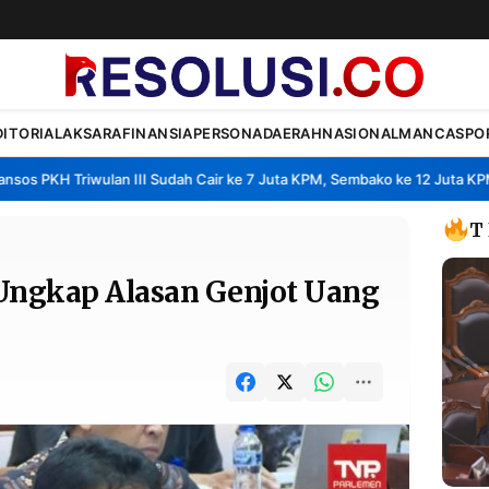
DITORIAL
AKSARA
FINANSIA
PERSONA
DAERAH
NASIONAL
MANCA
SPO
 PKH Triwulan III Sudah Cair ke 7 Juta KPM, Sembako ke 12 Juta KPM
•
T
ngkap Alasan Genjot Uang