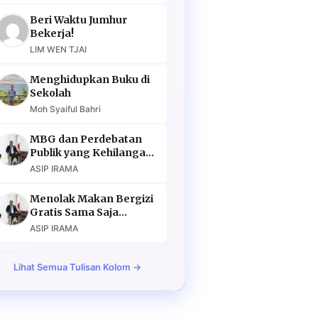
Beri Waktu Jumhur
Bekerja!
LIM WEN TJAI
Menghidupkan Buku di
Sekolah
Moh Syaiful Bahri
MBG dan Perdebatan
Publik yang Kehilangan
Argumen
ASIP IRAMA
Menolak Makan Bergizi
Gratis Sama Saja
Menolak Masa Depan
ASIP IRAMA
Lihat Semua Tulisan Kolom →