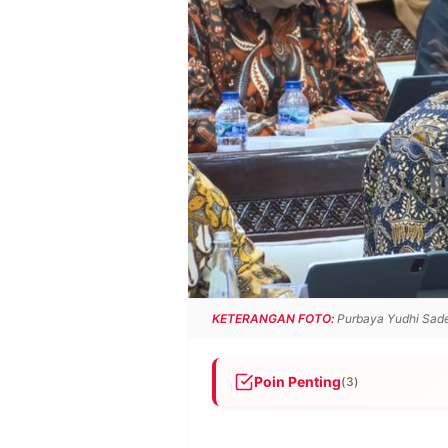
POLICY
WARGA
INFORMASI
KIRIM
IKLAN
TULISAN
PENGADUAN
TERM
OF
SERVICE
IKUTI
KAMI
KETERANGAN FOTO:
Purbaya Yudhi Sade
Poin Penting
(3)
Menkeu Purbaya mengaku me
©
PT.
melihat ekonomi sebelumnya 
RESOLUSI