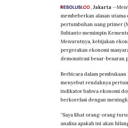
MEDIA
memicu demonstrasi besar A
,
Jakarta
—Mente
PRAMUDITA
Purbaya menyebut gejolak pub
membeberkan alasan utama d
bahkan bisa memicu perganti
pertumbuhan uang primer (M
diperbaiki.
©
Subianto memimpin Kemente
Pemerintah menggelontorkan 
Resolusi.co
-
perbankan, sehingga uang pr
Menurutnya, kebijakan eko
2026
pergerakan ekonomi masyar
PT.
RESOLUSI
demonstrasi besar-besaran 
MEDIA
PRAMUDITA
Berbicara dalam pembukaan R
menyebut rendahnya pertumb
indikator bahwa ekonomi dome
berkorelasi dengan meningk
“Saya lihat orang-orang turu
analisa apakah ini akan hilang