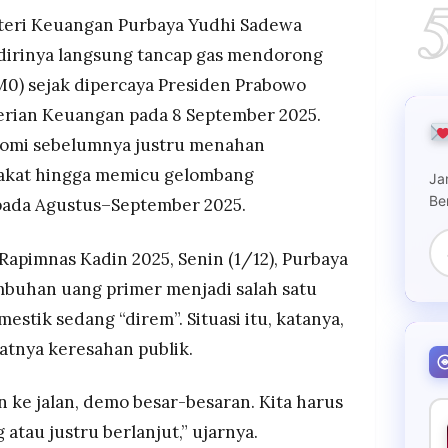
gustus–September 2025.
ri Keuangan Purbaya Yudhi Sadewa
lik berpotensi mengguncang stabilitas politik,
irinya langsung tancap gas mendorong
an kekuasaan jika ekonomi tidak segera
0) sejak dipercaya Presiden Prabowo
rian Keuangan pada 8 September 2025.
Rp 276 triliun dana menganggur di BI ke sistem
imer kini tumbuh 13% dan demonstrasi mereda.
nomi sebelumnya justru menahan
akat hingga memicu gelombang
Ja
Be
pada Agustus–September 2025.
apimnas Kadin 2025, Senin (1/12), Purbaya
uhan uang primer menjadi salah satu
stik sedang “direm”. Situasi itu, katanya,
atnya keresahan publik.
n ke jalan, demo besar-besaran. Kita harus
 atau justru berlanjut,” ujarnya.