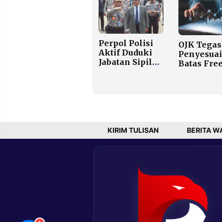
Alami
Dibunuh
Fatherless
Jelang Pe
Perpol Polisi
OJK Tega
Aktif Duduki
Penyesua
Jabatan Sipil
Batas Fre
Tuai Kritik,
Float Sah
Publik Minta
Dimulai 
Evaluasi
Ini, Dijal
Presiden
Bertahap
untuk Jag
Daya Sera
Pasar
KIRIM TULISAN
BERITA W