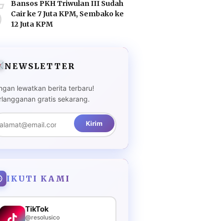
5
Bansos PKH Triwulan III Sudah
Cair ke 7 Juta KPM, Sembako ke
12 Juta KPM
NEWSLETTER
ngan lewatkan berita terbaru!
rlangganan gratis sekarang.
Kirim
IKUTI KAMI
TikTok
@resolusico