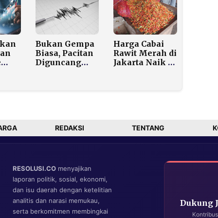
milu
skan
Bukan Gempa
Harga Cabai
ian
Biasa, Pacitan
Rawit Merah di
e
Diguncang
Jakarta Naik 12
am
Megathrust
Persen Jelang
Tahun
Berkekuatan
Iduladha,
ankan
M6,4
Tembus
Rp80.000 per
a
Kilogram
p
ARGA
REDAKSI
TENTANG
K
RESOLUSI.CO
menyajikan
laporan politik, sosial, ekonomi,
dan isu daerah dengan ketelitian
analitis dan narasi memukau,
Dukung 
serta berkomitmen membingkai
Kontribus