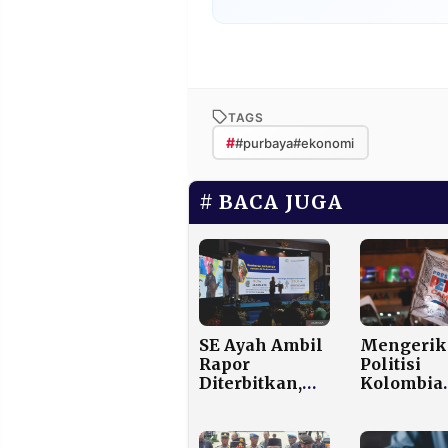
TAGS
#
#purbaya#ekonomi
BACA JUGA
SE Ayah Ambil
Mengerik
Rapor
Politisi
Diterbitkan,
Kolombia
Pemerintah
Diculik d
Soroti 25
Presiden
Persen Anak
Nyaris