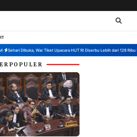
RT
Sehari Dibuka, War Tiket Upacara HUT RI Diserbu Lebih dari 128 Ribu Pend
ERPOPULER