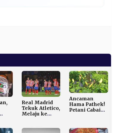
Ancaman
an,
Real Madrid
Hama Pathek!
Tekuk Atletico,
Petani Cabai
Melaju ke
Nganjuk Rugi
an
Final Piala
Puluhan Juta,
Super Spanyol
Panen Anjlok
60 Persen