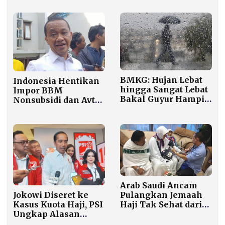
BMKG: Hujan Lebat
Indonesia Hentikan
hingga Sangat Lebat
Impor BBM
Bakal Guyur Hampir
Nonsubsidi dan Avtur
Seluruh Indonesia
Mulai 2027
Hari Ini
Arab Saudi Ancam
Pulangkan Jemaah
Jokowi Diseret ke
Haji Tak Sehat dari
Kasus Kuota Haji, PSI
Bandara
Ungkap Alasan
Mantan Presiden