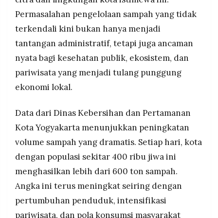
MEDIA
PRAMUDITA
Permasalahan pengelolaan sampah yang tidak
terkendali kini bukan hanya menjadi
tantangan administratif, tetapi juga ancaman
©
nyata bagi kesehatan publik, ekosistem, dan
Resolusi.co
-
2026
pariwisata yang menjadi tulang punggung
ekonomi lokal.
PT.
RESOLUSI
MEDIA
PRAMUDITA
Data dari Dinas Kebersihan dan Pertamanan
Kota Yogyakarta menunjukkan peningkatan
volume sampah yang dramatis. Setiap hari, kota
dengan populasi sekitar 400 ribu jiwa ini
menghasilkan lebih dari 600 ton sampah.
Angka ini terus meningkat seiring dengan
pertumbuhan penduduk, intensifikasi
pariwisata, dan pola konsumsi masyarakat