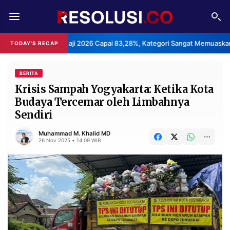
REDAKSI
TENTANG
an Haji 2026 Capai 83,28%, Kategori Sangat Memuaskan.
Klas
TODAY'S RECAP
•
RESOLUSI
IKLAN
TV
BERITA
Krisis Sampah Yogyakarta: Ketika Kota
Budaya Tercemar oleh Limbahnya
RUBRIKASI
Sendiri
EDITORIAL
AKSARA
Muhammad M. Khalid MD
FINANSIA
PERSONA
26 Nov 2025 • 14:09 WIB
DAERAH
NASIONAL
MANCA
SPORT
INFORMASI
PRIVACY
BERITA