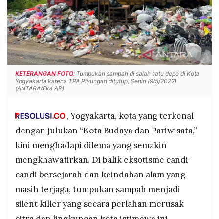
POLICY
WARGA
INFORMASI
KIRIM
IKLAN
TULISAN
PENGADUAN
TERM
OF
SERVICE
KETERANGAN FOTO:
Tumpukan sampah di salah satu depo di Kota
Yogyakarta karena TPA Piyungan ditutup, Senin (9/5/2022)
(ANTARA/Eka AR)
IKUTI
, Yogyakarta, kota yang terkenal
KAMI
dengan julukan “Kota Budaya dan Pariwisata,”
kini menghadapi dilema yang semakin
mengkhawatirkan. Di balik eksotisme candi-
candi bersejarah dan keindahan alam yang
masih terjaga, tumpukan sampah menjadi
silent killer yang secara perlahan merusak
©
PT.
citra dan lingkungan kota istimewa ini.
RESOLUSI