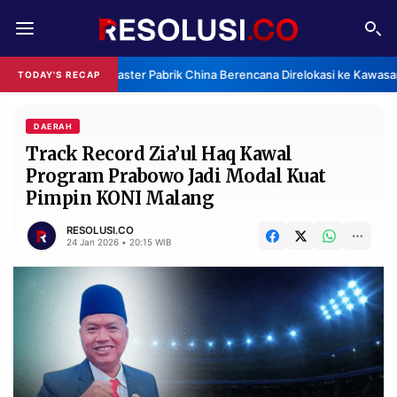
REDAKSI
TENTANG
Klaster Pabrik China Berencana Direlokasi ke Kawasan
TODAY'S RECAP
RESOLUSI
IKLAN
TV
DAERAH
Track Record Zia’ul Haq Kawal
Program Prabowo Jadi Modal Kuat
RUBRIKASI
Pimpin KONI Malang
EDITORIAL
AKSARA
RESOLUSI.CO
FINANSIA
PERSONA
24 Jan 2026 • 20:15 WIB
DAERAH
NASIONAL
MANCA
SPORT
INFORMASI
PRIVACY
BERITA