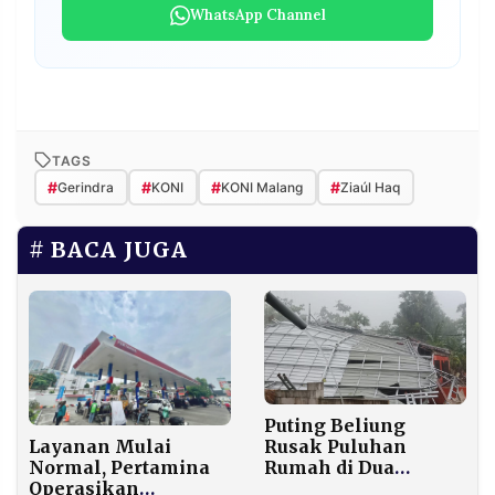
WhatsApp Channel
TAGS
#
#
#
#
Gerindra
KONI
KONI Malang
Ziaúl Haq
BACA JUGA
Puting Beliung
Layanan Mulai
Rusak Puluhan
Normal, Pertamina
Rumah di Dua
Operasikan
Kecamatan Sumenep