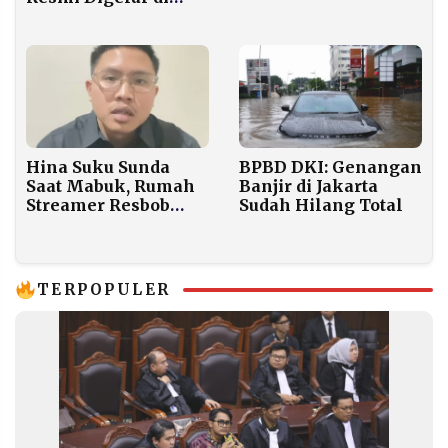
Hari ini
Surabaya, Lima Ratus
Warga Annuqayah
Berkumpul dari
Penjuru Negeri
BPBD DKI: Genangan
Hina Suku Sunda
Banjir di Jakarta
Saat Mabuk, Rumah
Sudah Hilang Total
Streamer Resbob
Digeruduk Massa
TERPOPULER