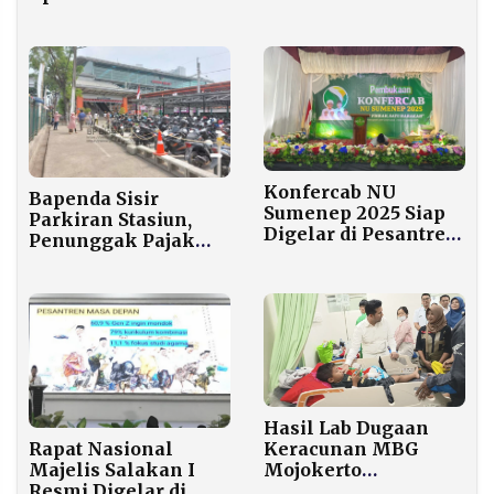
Sejumlah SPBU
Medan 24 Jam untuk
Atasi Antrean
Konfercab NU
Bapenda Sisir
Sumenep 2025 Siap
Parkiran Stasiun,
Digelar di Pesantren
Penunggak Pajak
Annuqayah, Bahas
Kendaraan
Arah Organisasi
Ditempeli ‘Surat
Cinta’
Hasil Lab Dugaan
Keracunan MBG
Rapat Nasional
Mojokerto
Majelis Salakan I
Dijadwalkan Keluar
Resmi Digelar di