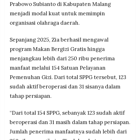
Prabowo Subianto di Kabupaten Malang
MEDIA
olahraga dan ratusan atlet.
PRAMUDITA
menjadi modal kuat untuk memimpin
Ketegasan Zia dalam membenahi sistem
ketimbang menghentikan program, ditambah
organisasi olahraga daerah.
dukungan politik dari Chusni Mubarok yang raih
©
131.924 suara, memperkuat posisinya di bursa
Resolusi.co
Sepanjang 2025, Zia berhasil mengawal
Ketua KONI jelang Musorkablub 14 Februari
-
2026
2026.
program Makan Bergizi Gratis hingga
menjangkau lebih dari 250 ribu penerima
PT.
RESOLUSI
MEDIA
manfaat melalui 154 Satuan Pelayanan
PRAMUDITA
Pemenuhan Gizi. Dari total SPPG tersebut, 123
sudah aktif beroperasi dan 31 sisanya dalam
tahap persiapan.
“Dari total 154 SPPG, sebanyak 123 sudah aktif
beroperasi dan 31 masih dalam tahap persiapan.
Jumlah penerima manfaatnya sudah lebih dari