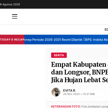
8 Agustus 2026
REDAKSI
TENTANG
RESOLUSI
IKLAN
E
TV
m TBM Sumenep Periode 2026-2031 Resmi Dilantik
BPS: Indeks Kepuas
TODAY'S RECAP
•
RUBRIKASI
EDITORIAL
AKSARA
BERITA
Empat Kabupaten 
FINANSIA
PERSONA
dan Longsor, BNP
DAERAH
NASIONAL
Jika Hujan Lebat 
MANCA
SPORT
EVITA R.
26 Nov 2025 • 13:31 WIB
INFORMASI
KETERANGAN FOTO:
Foto jembatan yang 
PRIVACY
BERITA