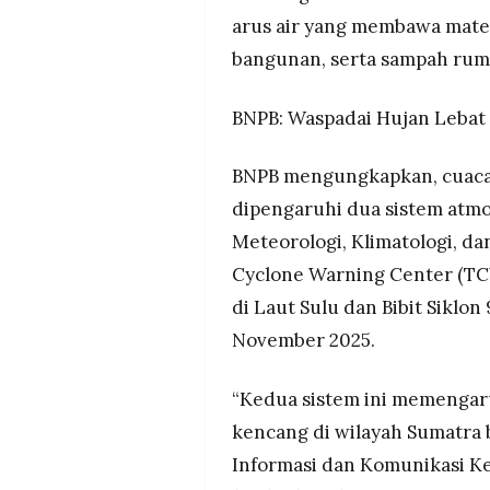
MEDIA
arus air yang membawa mater
PRAMUDITA
bangunan, serta sampah rum
BNPB: Waspadai Hujan Lebat 
©
Resolusi.co
-
2026
BNPB mengungkapkan, cuaca
PT.
dipengaruhi dua sistem atmo
RESOLUSI
MEDIA
Meteorologi, Klimatologi, da
PRAMUDITA
Cyclone Warning Center (TCW
di Laut Sulu dan Bibit Siklon
November 2025.
“Kedua sistem ini memengar
kencang di wilayah Sumatra b
Informasi dan Komunikasi K