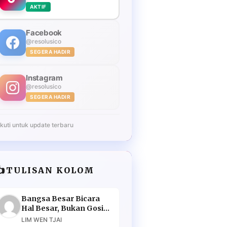
AKTIF
Facebook
@resolusico
SEGERA HADIR
Instagram
@resolusico
SEGERA HADIR
Ikuti untuk update terbaru
️
TULISAN KOLOM
Bangsa Besar Bicara
Hal Besar, Bukan Gosip
Murahan
LIM WEN TJAI