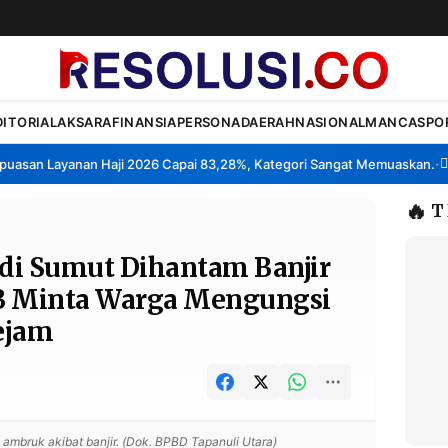
DITORIAL
AKSARA
FINANSIA
PERSONA
DAERAH
NASIONAL
MANCA
SPO
an Layanan Haji 2026 Capai 83,28%, Kategori Sangat Memuaskan.
Klas
•
🔥
T
di Sumut Dihantam Banjir
B Minta Warga Mengungsi
Sejam
ambruk akibat banjir. (Dok. BPBD Tapanuli Utara)