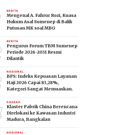
1
BERITA
Mengenal A. Fahrur Rozi, Kuasa
Hukum Asal Sumenep di Balik
Putusan MK soal MBG
2
BERITA
Pengurus Forum TBM Sumenep
Periode 2026-2031 Resmi
Dilantik
3
NASIONAL
BPS: Indeks Kepuasan Layanan
Haji 2026 Capai 83,28%,
Kategori Sangat Memuaskan.
4
DAERAH
Klaster Pabrik China Berencana
Direlokasi ke Kawasan Industri
Madura, Bangkalan
NASIONAL