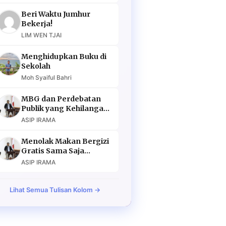
Beri Waktu Jumhur
Bekerja!
LIM WEN TJAI
Menghidupkan Buku di
Sekolah
Moh Syaiful Bahri
MBG dan Perdebatan
Publik yang Kehilangan
Argumen
ASIP IRAMA
Menolak Makan Bergizi
Gratis Sama Saja
Menolak Masa Depan
ASIP IRAMA
Lihat Semua Tulisan Kolom →