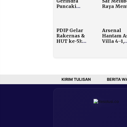
Gerindra
Saf Melub
Puncaki
Raya Men
Survei, Chusni
Potret Sala
Mubarok:
Muhamma
Masyarakat
di Jantung
Puas dengan
Jakarta
PDIP Gelar
Arsenal
Program
Rakernas &
Hantam A
Prioritas
HUT ke-53:
Villa 4–1,
Presiden
Menegaskan
Kokoh di
Sebagai “Partai
Puncak
Penyeimbang”
Klasemen
di Tengah
Premier
Lika-Liku
League
Politik
Nasional
KIRIM TULISAN
BERITA W