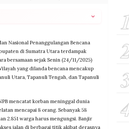
erjang banjir–longsor, 8 tewas dan ribuan
jika hujan lebat sejam.
an Nasional Penanggulangan Bencana
cuaca ekstrem dan gelombang tinggi.
bupaten di Sumatra Utara terdampak
ara bersamaan sejak Senin (24/11/2025)
 Wilayah yang dilanda bencana mencakup
nuli Utara, Tapanuli Tengah, dan Tapanuli
BNPB mencatat korban meninggal dunia
elatan mencapai 8 orang. Sebanyak 58
an 2.851 warga harus mengungsi. Banjir
ses jalan di berbagai titik akibat derasnya