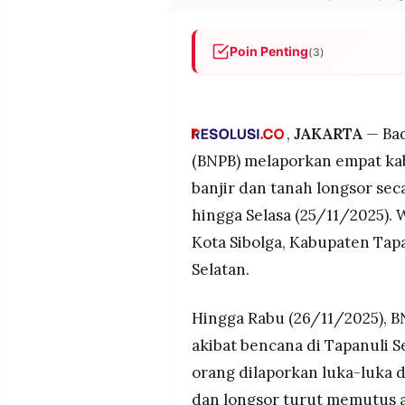
POLICY
WARGA
INFORMASI
KIRIM
Poin Penting
(3)
IKLAN
TULISAN
Empat kabupaten di Sumut dit
PENGADUAN
TERM
mengungsi.
OF
SERVICE
BNPB minta warga mengungsi 
,
JAKARTA
— Bad
BMKG: Bibit Siklon 95B picu 
(BNPB) melaporkan empat ka
banjir dan tanah longsor sec
IKUTI
KAMI
hingga Selasa (25/11/2025).
Kota Sibolga, Kabupaten Tapa
Selatan.
Hingga Rabu (26/11/2025), 
akibat bencana di Tapanuli S
orang dilaporkan luka-luka d
©
PT.
dan longsor turut memutus ak
RESOLUSI