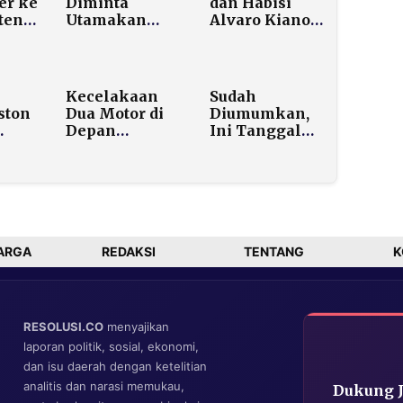
er ke
Diminta
dan Habisi
teng:
Utamakan
Alvaro Kiano
t Id
Keselamatan
Polisi Ungkap
diyah
45 WNI di
Motif Cemburu
Meksiko Pasca
dan Rekayasa
Eskalasi
Janji Mainan
Kecelakaan
Sudah
Kekerasan
ston
Dua Motor di
Diumumkan,
Depan
Ini Tanggal
Koramil
Awal Puasa
Kedungdung:
Ramadhan
Korban Tewas
2026 Versi
dan Tiga
Muhammadiyah
Terluka
Dirawat di
Puskesmas
ARGA
REDAKSI
TENTANG
K
RESOLUSI.CO
menyajikan
laporan politik, sosial, ekonomi,
dan isu daerah dengan ketelitian
analitis dan narasi memukau,
Dukung 