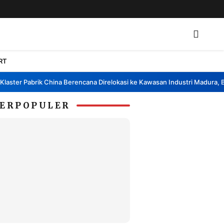
RT
ter Pabrik China Berencana Direlokasi ke Kawasan Industri Madura, Bang
ERPOPULER