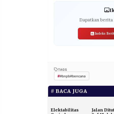
I
Dapatkan berita 
Indeks Beri
TAGS
#
#bnpb#bencana
BACA JUGA
Elektabilitas
Jalan Ditu