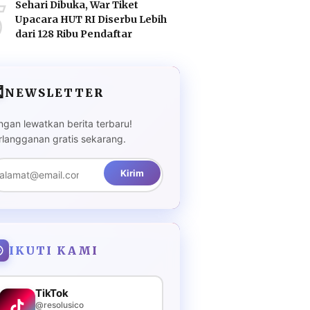
5
Sehari Dibuka, War Tiket
Upacara HUT RI Diserbu Lebih
dari 128 Ribu Pendaftar

NEWSLETTER
ngan lewatkan berita terbaru!
rlangganan gratis sekarang.
Kirim
IKUTI KAMI
TikTok
@resolusico