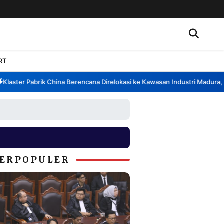
RT
ster Pabrik China Berencana Direlokasi ke Kawasan Industri Madura, Ban
ERPOPULER