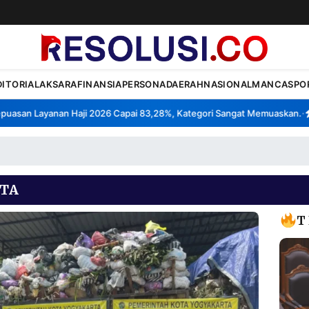
DITORIAL
AKSARA
FINANSIA
PERSONA
DAERAH
NASIONAL
MANCA
SPO
san Layanan Haji 2026 Capai 83,28%, Kategori Sangat Memuaskan.
Kla
•
TA
T