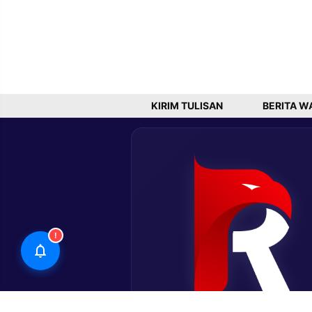
KIRIM TULISAN
BERITA W
!