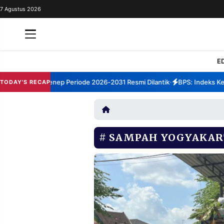
7 Agustus 2026
REDAKSI
TENTANG
RESOLUSI
IKLAN
E
TV
m TBM Sumenep Periode 2026-2031 Resmi Dilantik
BPS: Indeks Kepua
TODAY'S RECAP
•
RUBRIKASI
EDITORIAL
AKSARA
FINANSIA
PERSONA
SAMPAH YOGYAKAR
DAERAH
NASIONAL
MANCA
SPORT
INFORMASI
PRIVACY
BERITA