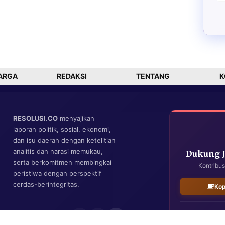
ARGA
REDAKSI
TENTANG
K
RESOLUSI.CO
menyajikan
laporan politik, sosial, ekonomi,
dan isu daerah dengan ketelitian
analitis dan narasi memukau,
Dukung 
serta berkomitmen membingkai
Kontribus
peristiwa dengan perspektif
cerdas-berintegritas.
Kop
IKUTI KAMI