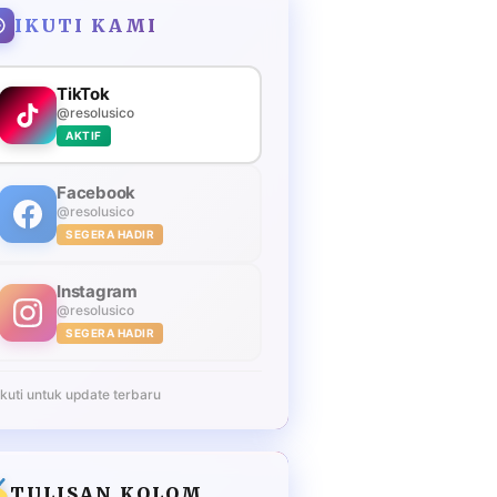
IKUTI KAMI
TikTok
@resolusico
AKTIF
Facebook
@resolusico
SEGERA HADIR
Instagram
@resolusico
SEGERA HADIR
Ikuti untuk update terbaru
TULISAN KOLOM