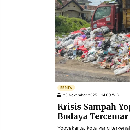
POLICY
WARGA
INFORMASI
KIRIM
IKLAN
TULISAN
PENGADUAN
TERM
OF
SERVICE
IKUTI
KAMI
BERITA
26 November 2025 - 14:09 WIB
Krisis Sampah Yo
Budaya Tercemar 
©
PT.
Yogyakarta, kota yang terkena
RESOLUSI