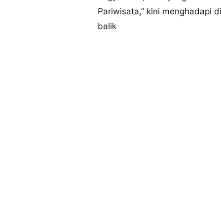
MEDIA
Pariwisata,” kini menghadapi 
PRAMUDITA
balik
©
Resolusi.co
-
2026
PT.
RESOLUSI
MEDIA
PRAMUDITA