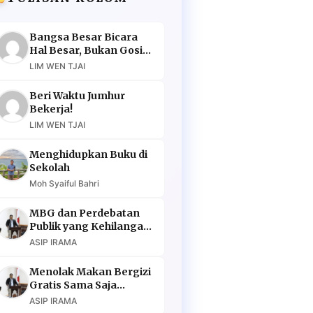
Bangsa Besar Bicara
Hal Besar, Bukan Gosip
Murahan
LIM WEN TJAI
Beri Waktu Jumhur
Bekerja!
LIM WEN TJAI
Menghidupkan Buku di
Sekolah
Moh Syaiful Bahri
MBG dan Perdebatan
Publik yang Kehilangan
Argumen
ASIP IRAMA
Menolak Makan Bergizi
Gratis Sama Saja
Menolak Masa Depan
ASIP IRAMA