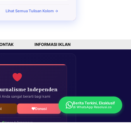
Lihat Semua Tulisan Kolom →
ONTAK
INFORMASI IKLAN
Jurnalisme Independen
i Anda sangat berarti bagi kami
Berita Terkini, Eksklusif
di WhatsApp Resolusi.co
i
Donasi
Aman & Terpercaya