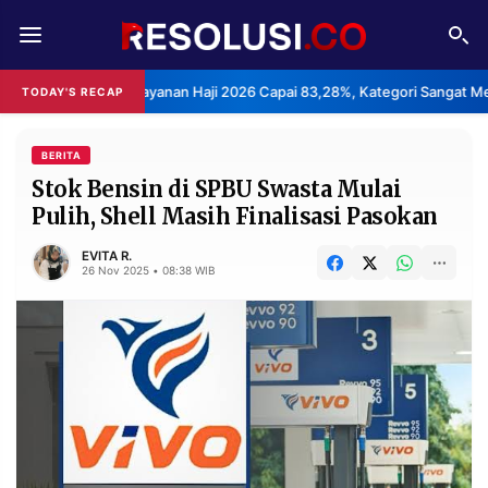
REDAKSI
TENTANG
puasan Layanan Haji 2026 Capai 83,28%, Kategori Sangat Memuaskan.
TODAY'S RECAP
RESOLUSI
IKLAN
TV
BERITA
Stok Bensin di SPBU Swasta Mulai
Pulih, Shell Masih Finalisasi Pasokan
RUBRIKASI
EDITORIAL
AKSARA
EVITA R.
26 Nov 2025 • 08:38 WIB
FINANSIA
PERSONA
DAERAH
NASIONAL
MANCA
SPORT
INFORMASI
PRIVACY
BERITA