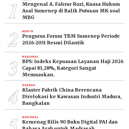
1
Mengenal A. Fahrur Rozi, Kuasa Hukum
Asal Sumenep di Balik Putusan MK soal
MBG
2
BERITA
Pengurus Forum TBM Sumenep Periode
2026-2031 Resmi Dilantik
3
NASIONAL
BPS: Indeks Kepuasan Layanan Haji 2026
Capai 83,28%, Kategori Sangat
Memuaskan.
4
DAERAH
Klaster Pabrik China Berencana
Direlokasi ke Kawasan Industri Madura,
Bangkalan
5
NASIONAL
Kemenag Rilis 90 Buku Digital PAI dan
Bahasa Arab untuk Madrasah