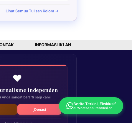
Lihat Semua Tulisan Kolom →
ONTAK
INFORMASI IKLAN
❤️
Jurnalisme Independen
i Anda sangat berarti bagi kami
Berita Terkini, Eksklusif
di WhatsApp Resolusi.co
i
Donasi
Aman & Terpercaya