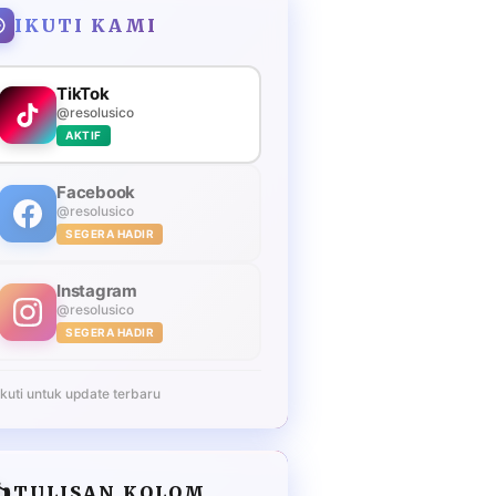
IKUTI KAMI
TikTok
@resolusico
AKTIF
Facebook
@resolusico
SEGERA HADIR
Instagram
@resolusico
SEGERA HADIR
Ikuti untuk update terbaru
️
TULISAN KOLOM