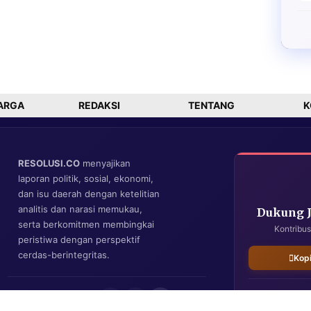
ARGA
REDAKSI
TENTANG
K
RESOLUSI.CO
menyajikan
laporan politik, sosial, ekonomi,
dan isu daerah dengan ketelitian
analitis dan narasi memukau,
Dukung 
serta berkomitmen membingkai
Kontribus
peristiwa dengan perspektif
cerdas-berintegritas.
Kop
IKUTI KAMI