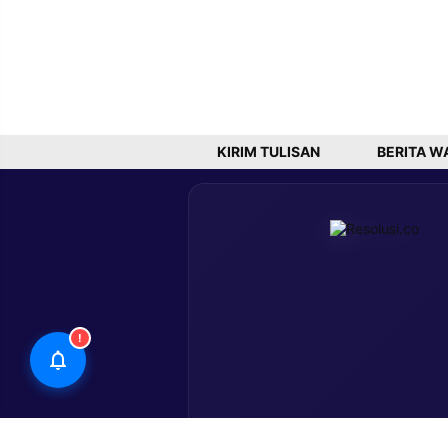
KIRIM TULISAN
BERITA W
!