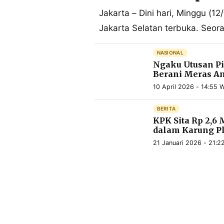
MEDIA
PRAMUDITA
Jakarta – Dini hari, Minggu (1
Jakarta Selatan terbuka. Seor
©
NASIONAL
Resolusi.co
Ngaku Utusan P
-
2026
Berani Meras A
10 April 2026 - 14:55 
PT.
RESOLUSI
MEDIA
BERITA
PRAMUDITA
KPK Sita Rp 2,6 
dalam Karung Pl
21 Januari 2026 - 21:2