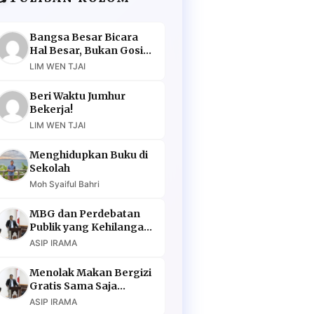
Bangsa Besar Bicara
Hal Besar, Bukan Gosip
Murahan
LIM WEN TJAI
Beri Waktu Jumhur
Bekerja!
LIM WEN TJAI
Menghidupkan Buku di
Sekolah
Moh Syaiful Bahri
MBG dan Perdebatan
Publik yang Kehilangan
Argumen
ASIP IRAMA
Menolak Makan Bergizi
Gratis Sama Saja
Menolak Masa Depan
ASIP IRAMA