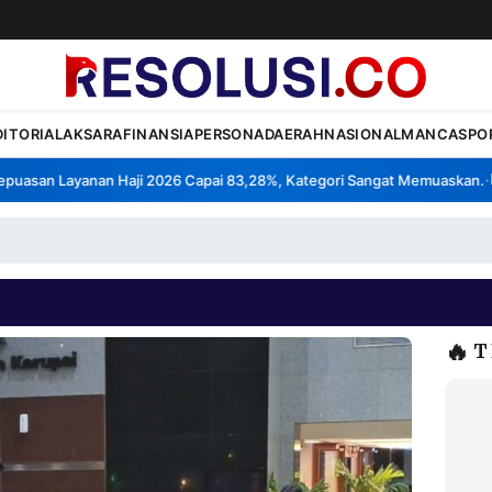
DITORIAL
AKSARA
FINANSIA
PERSONA
DAERAH
NASIONAL
MANCA
SPO
asan Layanan Haji 2026 Capai 83,28%, Kategori Sangat Memuaskan.
Kl
•
🔥
T