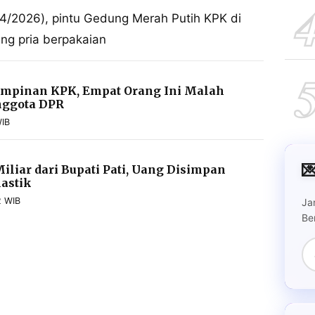
2/4/2026), pintu Gedung Merah Putih KPK di
ang pria berpakaian
impinan KPK, Empat Orang Ini Malah
nggota DPR
WIB

Miliar dari Bupati Pati, Uang Disimpan
astik
2 WIB
Ja
Be