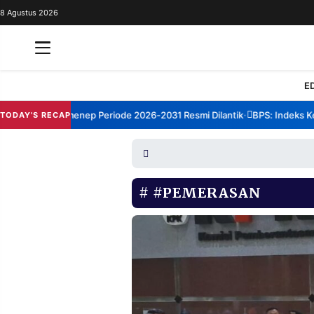
8 Agustus 2026
REDAKSI
TENTANG
RESOLUSI
IKLAN
E
TV
rum TBM Sumenep Periode 2026-2031 Resmi Dilantik
BPS: Indeks Kepu
TODAY'S RECAP
•
RUBRIKASI
EDITORIAL
AKSARA
FINANSIA
PERSONA
#PEMERASAN
DAERAH
NASIONAL
MANCA
SPORT
INFORMASI
PRIVACY
BERITA