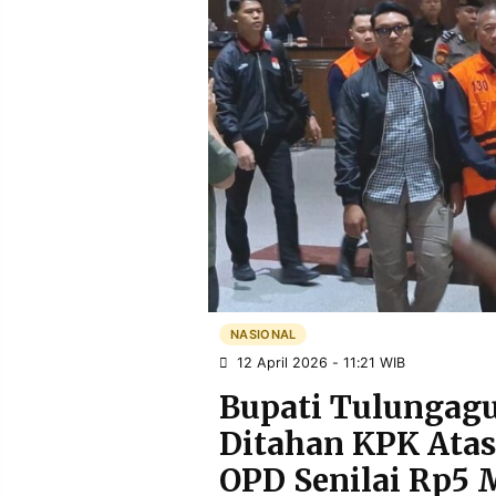
POLICY
WARGA
INFORMASI
KIRIM
IKLAN
TULISAN
PENGADUAN
TERM
OF
SERVICE
IKUTI
KAMI
NASIONAL
12 April 2026 - 11:21 WIB
Bupati Tulungag
Ditahan KPK Ata
©
OPD Senilai Rp5 M
PT.
RESOLUSI