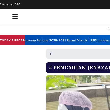
7 Agustus 2026
REDAKSI
TENTANG
RESOLUSI
IKLAN
E
TV
orum TBM Sumenep Periode 2026-2031 Resmi Dilantik
BPS: Indeks Kep
TODAY'S RECAP
•
RUBRIKASI
EDITORIAL
AKSARA
FINANSIA
PERSONA
PENCARIAN JENAZA
DAERAH
NASIONAL
MANCA
SPORT
INFORMASI
PRIVACY
BERITA