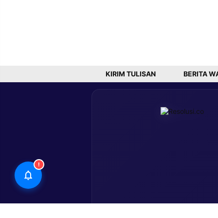
KIRIM TULISAN
BERITA W
!