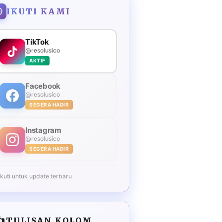
IKUTI KAMI
TikTok
@resolusico
AKTIF
Facebook
@resolusico
SEGERA HADIR
Instagram
@resolusico
SEGERA HADIR
Ikuti untuk update terbaru
️
TULISAN KOLOM