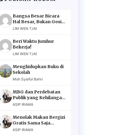
Bangsa Besar Bicara
Hal Besar, Bukan Gosip
Murahan
LIM WEN TJAI
Beri Waktu Jumhur
Bekerja!
LIM WEN TJAI
Menghidupkan Buku di
Sekolah
Moh Syaiful Bahri
MBG dan Perdebatan
Publik yang Kehilangan
Argumen
ASIP IRAMA
Menolak Makan Bergizi
Gratis Sama Saja
Menolak Masa Depan
ASIP IRAMA