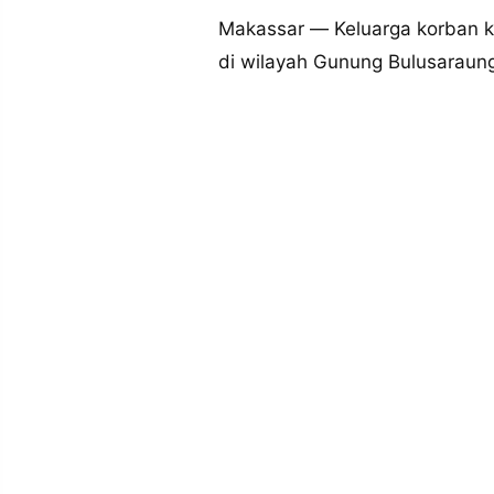
MEDIA
PRAMUDITA
Makassar — Keluarga korban 
di wilayah Gunung Bulusaraun
©
Resolusi.co
-
2026
PT.
RESOLUSI
MEDIA
PRAMUDITA