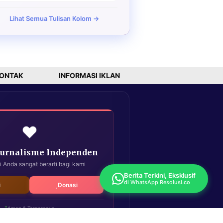
Lihat Semua Tulisan Kolom →
ONTAK
INFORMASI IKLAN
❤️
Jurnalisme Independen
i Anda sangat berarti bagi kami
Berita Terkini, Eksklusif
di WhatsApp Resolusi.co
i
Donasi
Aman & Terpercaya