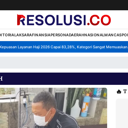
DITORIAL
AKSARA
FINANSIA
PERSONA
DAERAH
NASIONAL
MANCA
SPO
uasan Layanan Haji 2026 Capai 83,28%, Kategori Sangat Memuaskan.
K
•
H
🔥
T