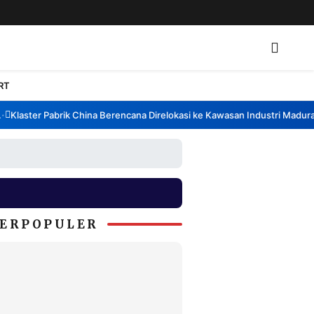
RT
laster Pabrik China Berencana Direlokasi ke Kawasan Industri Madura, B
ERPOPULER