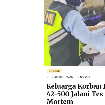
POLICY
WARGA
INFORMASI
KIRIM
IKLAN
TULISAN
PENGADUAN
TERM
OF
SERVICE
IKUTI
KAMI
DAERAH
19 Januari 2026 - 10:04 WIB
Keluarga Korban 
42-500 Jalani Tes
©
Mortem
PT.
RESOLUSI