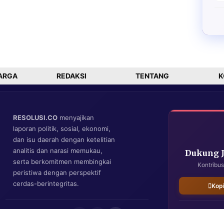
ARGA
REDAKSI
TENTANG
K
RESOLUSI.CO
menyajikan
laporan politik, sosial, ekonomi,
dan isu daerah dengan ketelitian
analitis dan narasi memukau,
Dukung 
serta berkomitmen membingkai
Kontribus
peristiwa dengan perspektif
cerdas-berintegritas.
Kop
IKUTI KAMI