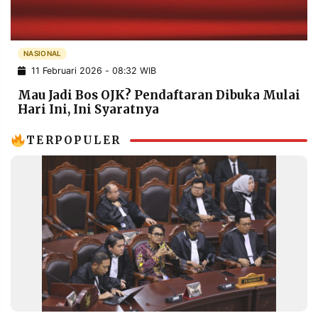
POLICY
WARGA
INFORMASI
KIRIM
IKLAN
TULISAN
NASIONAL
11 Februari 2026 - 08:32 WIB
PENGADUAN
TERM
OF
Mau Jadi Bos OJK? Pendaftaran Dibuka Mulai
SERVICE
Hari Ini, Ini Syaratnya
TERPOPULER
IKUTI
KAMI
©
PT.
RESOLUSI