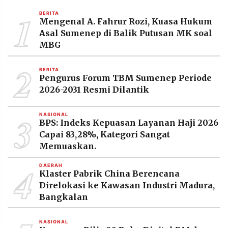
MEDIA
1
PRAMUDITA
BERITA
Mengenal A. Fahrur Rozi, Kuasa Hukum
Asal Sumenep di Balik Putusan MK soal
MBG
©
Resolusi.co
2
-
BERITA
2026
Pengurus Forum TBM Sumenep Periode
2026-2031 Resmi Dilantik
PT.
RESOLUSI
MEDIA
3
PRAMUDITA
NASIONAL
BPS: Indeks Kepuasan Layanan Haji 2026
Capai 83,28%, Kategori Sangat
Memuaskan.
4
DAERAH
Klaster Pabrik China Berencana
Direlokasi ke Kawasan Industri Madura,
Bangkalan
NASIONAL