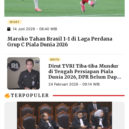
POLICY
WARGA
INFORMASI
KIRIM
IKLAN
TULISAN
SPORT
14 Juni 2026 - 08:40 WIB
PENGADUAN
TERM
OF
Maroko Tahan Brasil 1-1 di Laga Perdana
SERVICE
Grup C Piala Dunia 2026
BERITA
IKUTI
Dirut TVRI Tiba-tiba Mundur
KAMI
di Tengah Persiapan Piala
Dunia 2026, DPR Belum Dapat
Keterangan Resmi
24 Februari 2026 - 09:14 WIB
TERPOPULER
©
PT.
RESOLUSI