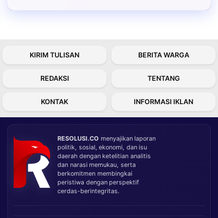
KIRIM TULISAN
BERITA WARGA
REDAKSI
TENTANG
KONTAK
INFORMASI IKLAN
RESOLUSI.CO
menyajikan laporan
politik, sosial, ekonomi, dan isu
daerah dengan ketelitian analitis
dan narasi memukau, serta
berkomitmen membingkai
peristiwa dengan perspektif
cerdas-berintegritas.