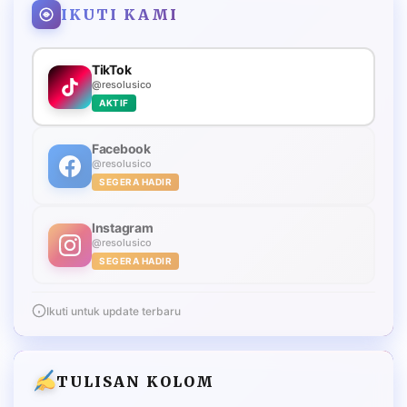
IKUTI KAMI
TikTok
@resolusico
AKTIF
Facebook
@resolusico
SEGERA HADIR
Instagram
@resolusico
SEGERA HADIR
Ikuti untuk update terbaru
TULISAN KOLOM