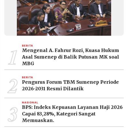
MEDIA
PRAMUDITA
©
Resolusi.co
-
2026
1
BERITA
Mengenal A. Fahrur Rozi, Kuasa Hukum
PT.
Asal Sumenep di Balik Putusan MK soal
RESOLUSI
MEDIA
MBG
PRAMUDITA
2
BERITA
Pengurus Forum TBM Sumenep Periode
2026-2031 Resmi Dilantik
3
NASIONAL
BPS: Indeks Kepuasan Layanan Haji 2026
Capai 83,28%, Kategori Sangat
Memuaskan.