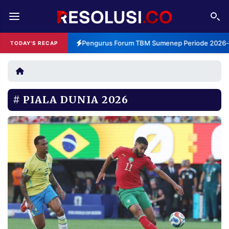
REDAKSI
TENTANG
Pengurus Forum TBM Sumenep Periode 2026-20
TODAY'S RECAP
RESOLUSI
IKLAN
TV
PIALA DUNIA 2026
RUBRIKASI
EDITORIAL
AKSARA
FINANSIA
PERSONA
DAERAH
NASIONAL
MANCA
SPORT
INFORMASI
PRIVACY
BERITA