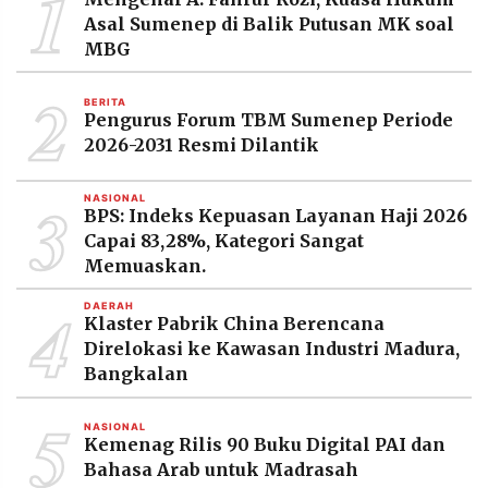
1
MEDIA
Asal Sumenep di Balik Putusan MK soal
PRAMUDITA
MBG
2
BERITA
©
Pengurus Forum TBM Sumenep Periode
Resolusi.co
2026-2031 Resmi Dilantik
-
2026
3
NASIONAL
PT.
BPS: Indeks Kepuasan Layanan Haji 2026
RESOLUSI
MEDIA
Capai 83,28%, Kategori Sangat
PRAMUDITA
Memuaskan.
4
DAERAH
Klaster Pabrik China Berencana
Direlokasi ke Kawasan Industri Madura,
Bangkalan
5
NASIONAL
Kemenag Rilis 90 Buku Digital PAI dan
Bahasa Arab untuk Madrasah