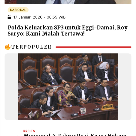
POLICY
WARGA
NASIONAL
INFORMASI
KIRIM
17 Januari 2026 - 08:55 WIB
IKLAN
TULISAN
Polda Keluarkan SP3 untuk Eggi-Damai, Roy
PENGADUAN
TERM
Suryo: Kami Malah Tertawa!
OF
SERVICE
TERPOPULER
IKUTI
KAMI
©
BERITA
PT.
Mengenal A. Fahrur Rozi, Kuasa Hukum
RESOLUSI