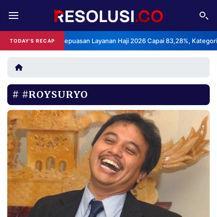
REDAKSI
TENTANG
BPS: Indeks Kepuasan Layanan Haji 2026 Capai 83,28%, Kategori Sang
TODAY'S RECAP
RESOLUSI
IKLAN
TV
#ROYSURYO
RUBRIKASI
EDITORIAL
AKSARA
FINANSIA
PERSONA
DAERAH
NASIONAL
MANCA
SPORT
INFORMASI
PRIVACY
BERITA