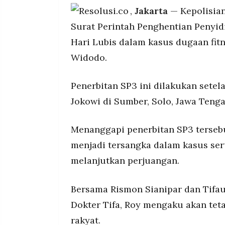
Roy Suryo mempertanyakan penerbitan
,
Jakarta
— Kepolisia
dugaan kepalsuan ijazah dengan perse
Surat Perintah Penghentian Penyid
Kasus dibagi dua klaster dengan total 
Hari Lubis dalam kasus dugaan fit
kelompoknya tetap berlanjut
Widodo.
Penerbitan SP3 ini dilakukan sete
Jokowi di Sumber, Solo, Jawa Tenga
Menanggapi penerbitan SP3 tersebu
menjadi tersangka dalam kasus se
melanjutkan perjuangan.
Bersama Rismon Sianipar dan Tifau
Dokter Tifa, Roy mengaku akan te
rakyat.