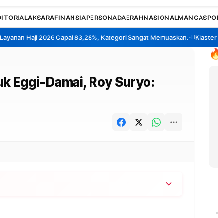
DITORIAL
AKSARA
FINANSIA
PERSONA
DAERAH
NASIONAL
MANCA
SPO
an Haji 2026 Capai 83,28%, Kategori Sangat Memuaskan.
Klaster Pabri
•

uk Eggi-Damai, Roy Suryo:
 Eggi Sudjana dan Damai Hari Lubis setelah
 8 Januari 2026