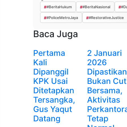
#
#BeritaHukum
#
#BeritaNasional
#
#Da
#
#PoliceMetroJaya
#
#RestorativeJustice
Baca Juga
Pertama
2 Januari
Kali
2026
Dipanggil
Dipastikan
KPK Usai
Bukan Cut
Ditetapkan
Bersama,
Tersangka,
Aktivitas
Gus Yaqut
Perkantor
Datang
Tetap