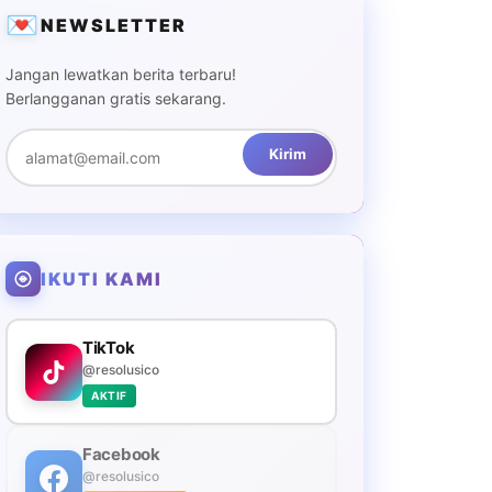
💌
NEWSLETTER
Jangan lewatkan berita terbaru!
Berlangganan gratis sekarang.
Kirim
IKUTI KAMI
TikTok
@resolusico
AKTIF
Facebook
@resolusico