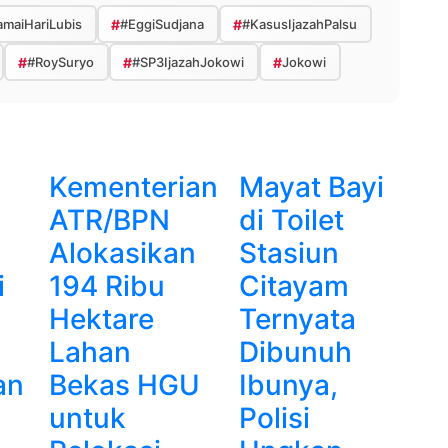
maiHariLubis
#
#EggiSudjana
#
#KasusIjazahPalsu
#
#RoySuryo
#
#SP3IjazahJokowi
#
Jokowi
Kementerian
Mayat Bayi
ATR/BPN
di Toilet
Alokasikan
Stasiun
i
194 Ribu
Citayam
Hektare
Ternyata
Lahan
Dibunuh
an
Bekas HGU
Ibunya,
untuk
Polisi