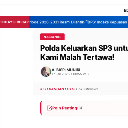
E
menep Periode 2026-2031 Resmi Dilantik
BPS: Indeks Kepuasan Layan
TODAY'S RECAP
•
NASIONAL
Polda Keluarkan SP3 unt
Kami Malah Tertawa!
A. BISRI MUNIRI
17 Jan 2026 • 08:55 WIB
KETERANGAN FOTO:
Dok. Istimewa
Poin Penting
(3)
Polda Metro Jaya menerbitkan SP3 untuk
keduanya menemui Jokowi di Solo pada