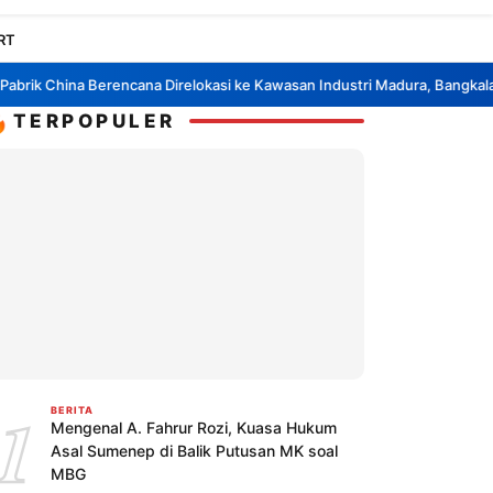
RT
k China Berencana Direlokasi ke Kawasan Industri Madura, Bangkalan
B
•

TERPOPULER
1
BERITA
Mengenal A. Fahrur Rozi, Kuasa Hukum
Asal Sumenep di Balik Putusan MK soal
MBG