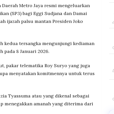
 SP3 dan menyatakan akan terus membuktikan
n Daerah Metro Jaya resmi mengeluarkan
ntase 99%
ikan (SP3) bagi Eggi Sudjana dan Damai
8 tersangka, proses hukum untuk Roy Suryo dan
nah ijazah palsu mantan Presiden Joko
lah kedua tersangka mengunjungi kediaman
h pada 8 Januari 2026.
t, pakar telematika Roy Suryo yang juga
rupa menyatakan komitmennya untuk terus
zia Tyassuma atau yang dikenal sebagai
tap menegakkan amanah yang diterima dari