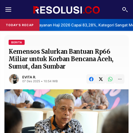
REDAKSI
TENTANG
puasan Layanan Haji 2026 Capai 83,28%, Kategori Sangat Memuaskan.
TODAY'S RECAP
RESOLUSI
IKLAN
TV
BERITA
Kemensos Salurkan Bantuan Rp66
Miliar untuk Korban Bencana Aceh,
RUBRIKASI
Sumut, dan Sumbar
EDITORIAL
AKSARA
EVITA R.
FINANSIA
PERSONA
07 Des 2025 • 10:54 WIB
DAERAH
NASIONAL
MANCA
SPORT
INFORMASI
PRIVACY
BERITA