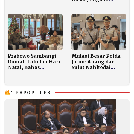
Epstein yang Dirilis
Pelanggaran TUKS
DOJ
Sumenep Tetap
Gelap
Prabowo Sambangi
Mutasi Besar Polda
Rumah Luhut di Hari
Jatim: Anang dari
Natal, Bahas
Sulut Nahkodai
Negosiasi Dagang AS
Sumenep, Wibowo
hingga Penanganan
Gantikan Hendro di
Bencana Sumatera
Bangkalan
TERPOPULER