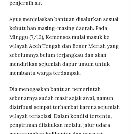
penjernih air.
memulai kembali aktivitas.
MEDIA
PRAMUDITA
Agus menjelaskan bantuan disalurkan sesuai
kebutuhan masing-masing daerah. Pada
©
Resolusi.co
Minggu (7/12), Kemensos mulai masuk ke
-
2026
wilayah Aceh Tengah dan Bener Meriah yang
sebelumnya belum terjangkau dan akan
PT.
RESOLUSI
mendirikan sejumlah dapur umum untuk
MEDIA
PRAMUDITA
membantu warga terdampak.
Dia menegaskan bantuan pemerintah
sebenarnya sudah masif sejak awal, namun
distribusi sempat terhambat karena sejumlah
wilayah terisolasi. Dalam kondisi tertentu,
pengiriman dilakukan melalui jalur udara
menggunakan helikopter dan pesawat