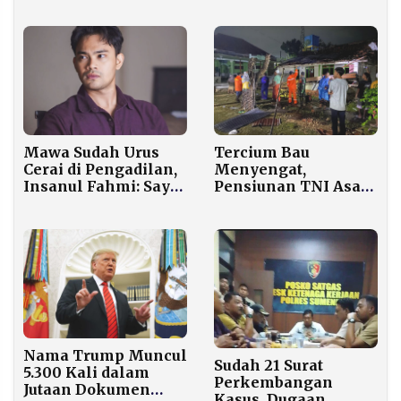
Terima Truk
Koperasi Merah
Putih
Mawa Sudah Urus
Tercium Bau
Cerai di Pengadilan,
Menyengat,
Insanul Fahmi: Saya
Pensiunan TNI Asal
Tidak Pernah
Bondowoso
Menalak
Ditemukan
Meninggal di
Pamekasan
Nama Trump Muncul
Sudah 21 Surat
5.300 Kali dalam
Perkembangan
Jutaan Dokumen
Kasus, Dugaan