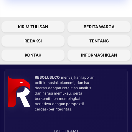
KIRIM TULISAN
BERITA WARGA
REDAKSI
TENTANG
KONTAK
INFORMASI IKLAN
RESOLUSI.CO
menyajikan laporan
politik, sosial, ekonomi, dan isu
daerah dengan ketelitian analitis
dan narasi memukau, serta
berkomitmen membingkai
peristiwa dengan perspektif
cerdas-berintegritas.
IKUTI KAMI