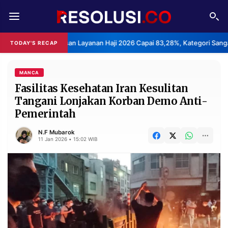
REDAKSI
TENTANG
puasan Layanan Haji 2026 Capai 83,28%, Kategori Sangat Memuaskan.
TODAY'S RECAP
RESOLUSI
IKLAN
TV
MANCA
Fasilitas Kesehatan Iran Kesulitan
Tangani Lonjakan Korban Demo Anti-
RUBRIKASI
Pemerintah
EDITORIAL
AKSARA
N.F Mubarok
FINANSIA
PERSONA
11 Jan 2026 • 15:02 WIB
DAERAH
NASIONAL
MANCA
SPORT
INFORMASI
PRIVACY
BERITA