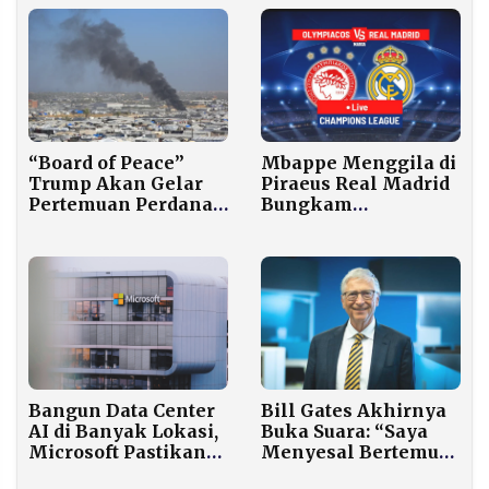
Mbappe Menggila di
“Board of Peace”
Piraeus Real Madrid
Trump Akan Gelar
Bungkam
Pertemuan Perdana
Olympiakos 4–3
di Washington Bahas
dalam Laga Penuh
Tata Kelola Gaza
Ledakan
Bangun Data Center
Bill Gates Akhirnya
AI di Banyak Lokasi,
Buka Suara: “Saya
Microsoft Pastikan
Menyesal Bertemu
Warga Tak Bayar
Epstein, Itu