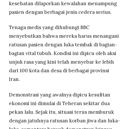
AS ancam respons militer, Trump tawarkan
kesehatan dilaporkan kewalahan menampung
MEDIA
PRAMUDITA
bantuan: Washington peringatkan Iran soal
pasien dengan berbagai jenis cedera serius.
pembunuhan demonstran, pemerintah Iran balas
tuding AS picu kekerasan.
Tenaga medis yang dihubungi BBC
©
Resolusi.co
menyebutkan bahwa mereka harus menangani
-
2026
ratusan pasien dengan luka tembak di bagian-
bagian vital tubuh. Kondisi ini dipicu oleh aksi
PT.
RESOLUSI
unjuk rasa yang kini telah menyebar ke lebih
MEDIA
PRAMUDITA
dari 100 kota dan desa di berbagai provinsi
Iran.
Demonstrasi yang awalnya dipicu kesulitan
ekonomi ini dimulai di Teheran sekitar dua
pekan lalu. Sejak itu, situasi terus memburuk
dengan jatuhnya ratusan korban jiwa dan luka-