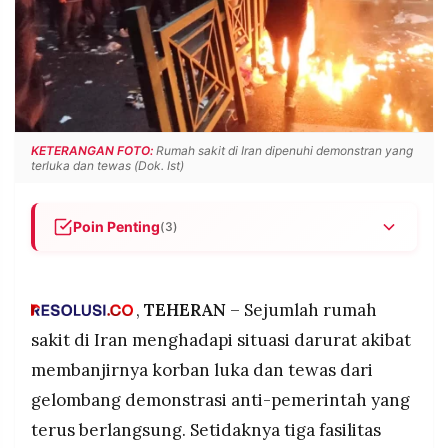
POLICY
WARGA
INFORMASI
KIRIM
IKLAN
TULISAN
PENGADUAN
TERM
OF
SERVICE
KETERANGAN FOTO:
Rumah sakit di Iran dipenuhi demonstran yang
terluka dan tewas (Dok. Ist)
IKUTI
Poin Penting
(3)
KAMI
Rumah sakit Iran kolaps menangani ratusan
korban demo: Tiga fasilitas kesehatan kewalahan
dengan pasien luka tembak di bagian vital,
,
TEHERAN
– Sejumlah rumah
jenazah menumpuk hingga ruang salat.
sakit di Iran menghadapi situasi darurat akibat
26 demonstran tewas termasuk 6 anak-anak:
membanjirnya korban luka dan tewas dari
Protes anti-pemerintah meluas ke 100+ kota
gelombang demonstrasi anti-pemerintah yang
sejak dua pekan lalu, dipicu kesulitan ekonomi,
©
ratusan terluka dan ditahan.
terus berlangsung. Setidaknya tiga fasilitas
PT.
RESOLUSI