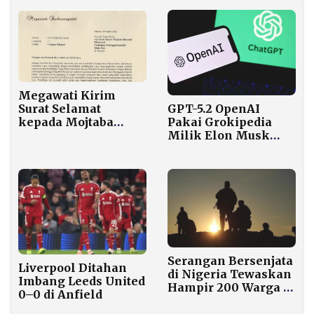
Listrik Lebih Mahal
Kesalahan Besar”
Megawati Kirim
Surat Selamat
GPT-5.2 OpenAI
kepada Mojtaba
Pakai Grokipedia
Khamenei, Serukan
Milik Elon Musk
Visi Trisakti Bung
untuk Referensi
Karno untuk Iran
Topik Sensitif
Serangan Bersenjata
Liverpool Ditahan
di Nigeria Tewaskan
Imbang Leeds United
Hampir 200 Warga di
0–0 di Anfield
Kwara dan Katsina