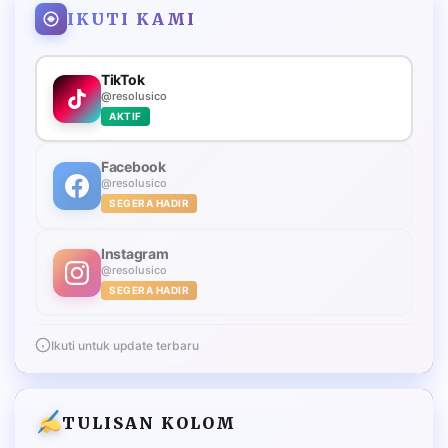
IKUTI KAMI
TikTok
@resolusico
AKTIF
Facebook
@resolusico
SEGERA HADIR
Instagram
@resolusico
SEGERA HADIR
Ikuti untuk update terbaru
TULISAN KOLOM