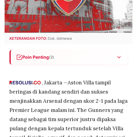
POLICY
WARGA
INFORMASI
KIRIM
IKLAN
TULISAN
PENGADUAN
TERM
OF
KETERANGAN FOTO:
Dok. Istimewa
SERVICE
Poin Penting
(2)
IKUTI
Aston Villa mengalahkan Arsenal 2-1 di Villa Park,
KAMI
dengan permainan agresif dan disiplin yang
membuat The Gunners kewalahan sepanjang
, Jakarta —Aston Villa tampil
laga.
beringas di kandang sendiri dan sukses
Arsenal kembali menunjukkan kelemahan di lini
menjinakkan Arsenal dengan skor 2-1 pada laga
pertahanan, sementara Villa menegaskan bahwa
Premier League malam ini. The Gunners yang
kandang mereka kini menjadi salah satu yang
paling sulit ditaklukkan di Premier League.
datang sebagai tim superior justru dipaksa
pulang dengan kepala tertunduk setelah Villa
©
PT.
RESOLUSI