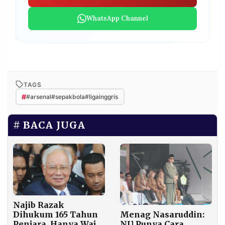
WhatsApp Channel
TAGS
#
#arsenal#sepakbola#ligainggris
BACA JUGA
Najib Razak
Menag Nasaruddin:
Dihukum 165 Tahun
NU Punya Cara
Penjara, Hanya Wajib