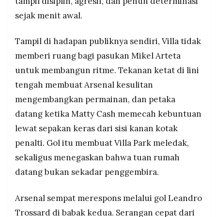
tampil disiplin, agresif, dan penuh determinasi
MEDIA
PRAMUDITA
sejak menit awal.
Tampil di hadapan publiknya sendiri, Villa tidak
©
memberi ruang bagi pasukan Mikel Arteta
Resolusi.co
-
untuk membangun ritme. Tekanan ketat di lini
2026
tengah membuat Arsenal kesulitan
PT.
RESOLUSI
mengembangkan permainan, dan petaka
MEDIA
PRAMUDITA
datang ketika Matty Cash memecah kebuntuan
lewat sepakan keras dari sisi kanan kotak
penalti. Gol itu membuat Villa Park meledak,
sekaligus menegaskan bahwa tuan rumah
datang bukan sekadar penggembira.
Arsenal sempat merespons melalui gol Leandro
Trossard di babak kedua. Serangan cepat dari