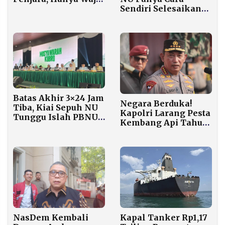
Sendiri Selesaikan
Jalani 15 Tahun dan
Persoalan Internal
Didenda Rp47 Triliun
Batas Akhir 3×24 Jam
Negara Berduka!
Tiba, Kiai Sepuh NU
Kapolri Larang Pesta
Tunggu Islah PBNU
Kembang Api Tahun
atau Serahkan
Baru
Kepemimpinan ke
Mustasyar
Kapal Tanker Rp1,17
NasDem Kembali