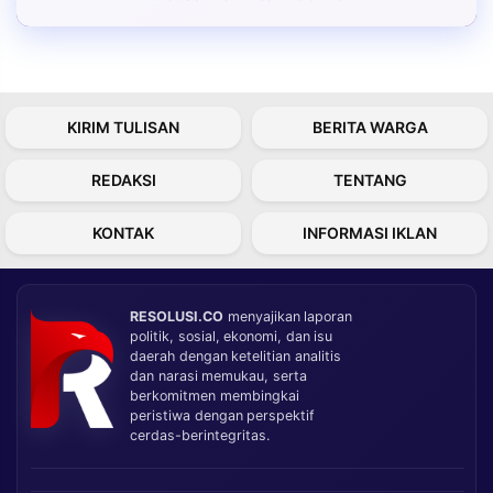
KIRIM TULISAN
BERITA WARGA
REDAKSI
TENTANG
KONTAK
INFORMASI IKLAN
RESOLUSI.CO
menyajikan laporan
politik, sosial, ekonomi, dan isu
daerah dengan ketelitian analitis
dan narasi memukau, serta
berkomitmen membingkai
peristiwa dengan perspektif
cerdas-berintegritas.