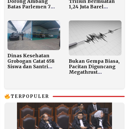
Triliun Bermuatan
Dorong Ambang
1,24 Juta Barel
Batas Parlemen 7
Minyak Dilelang
Persen, PSI
Lagi, Ini Syaratnya!
Peringatkan Potensi
Bumerang bagi
Partai Lama
Dinas Kesehatan
Grobogan Catat 658
Bukan Gempa Biasa,
Siswa dan Santri
Pacitan Diguncang
Diduga keracunan
Megathrust
MBG
Berkekuatan M6,4
TERPOPULER