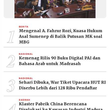
1
BERITA
Mengenal A. Fahrur Rozi, Kuasa Hukum
Asal Sumenep di Balik Putusan MK soal
MBG
2
NASIONAL
Kemenag Rilis 90 Buku Digital PAI dan
Bahasa Arab untuk Madrasah
3
NASIONAL
Sehari Dibuka, War Tiket Upacara HUT RI
Diserbu Lebih dari 128 Ribu Pendaftar
4
DAERAH
Klaster Pabrik China Berencana
Direlokasi ke Kawasan Industri Madura,