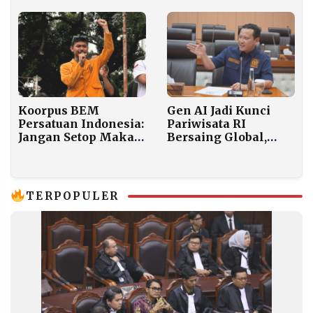
Zero Narkoba
Koorpus BEM
Gen AI Jadi Kunci
Persatuan Indonesia:
Pariwisata RI
Jangan Setop Makan
Bersaing Global,
Bergizi Gratis,
DPR: Ini Bukan
Bersihkan
Pilihan Lagi!
Korupsinya!
TERPOPULER