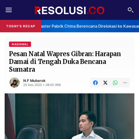
REDAKSI
TENTANG
Klaster Pabrik China Berencana Direlokasi ke Kawasan
TODAY'S RECAP
RESOLUSI
IKLAN
TV
NASIONAL
Pesan Natal Wapres Gibran: Harapan
Damai di Tengah Duka Bencana
RUBRIKASI
Sumatra
EDITORIAL
AKSARA
N.F Mubarok
FINANSIA
PERSONA
25 Des 2025 • 09:02 WIB
DAERAH
NASIONAL
MANCA
SPORT
INFORMASI
PRIVACY
BERITA