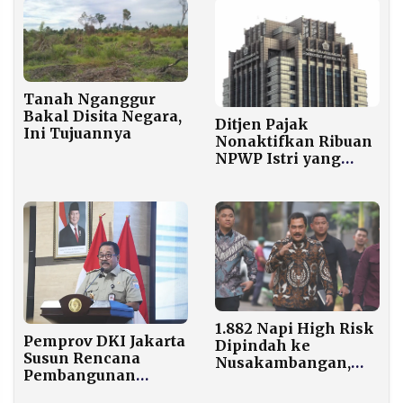
Tanah Nganggur
Bakal Disita Negara,
Ditjen Pajak
Ini Tujuannya
Nonaktifkan Ribuan
NPWP Istri yang
Terdaftar sebagai
Tanggungan Suami
1.882 Napi High Risk
Pemprov DKI Jakarta
Dipindah ke
Susun Rencana
Nusakambangan,
Pembangunan
Agus Andrianto
Industri 2026-2046
Tegaskan Zero HP–