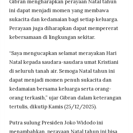
Gibran mengharapkan perayaan Natal tahun
MEDIA
PRAMUDITA
Apresiasi pihak yang jaga keamanan perayaan
ini dapat menjadi momen yang membawa
Natal-Tahun Baru, harap damai sejahtera
sukacita dan kedamaian bagi setiap keluarga.
menyertai bangsa Indonesia, disampaikan di
Perayaan juga diharapkan dapat mempererat
tengah upaya pemerintah tangani bencana
©
Sumatra yang telan ratusan korban jiwa.
Resolusi.co
kebersamaan di lingkungan sekitar.
-
2026
“Saya mengucapkan selamat merayakan Hari
PT.
RESOLUSI
Natal kepada saudara-saudara umat Kristiani
MEDIA
PRAMUDITA
di seluruh tanah air. Semoga Natal tahun ini
dapat menjadi momen penuh sukacita dan
kedamaian bersama keluarga serta orang-
orang terkasih,” ujar Gibran dalam keterangan
tertulis, dikutip Kamis (25/12/2025).
Putra sulung Presiden Joko Widodo ini
menambahkan, perayaan Natal tahun ini bisa