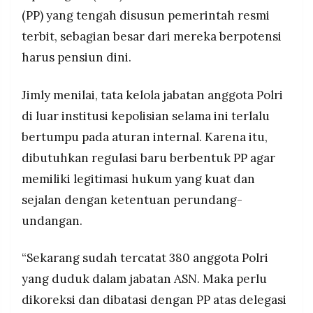
MEDIA
(PP) yang tengah disusun pemerintah resmi
MK, karena tetap membuka ruang penugasan
PRAMUDITA
polisi aktif di jabatan sipil, sehingga dinilai
terbit, sebagian besar dari mereka berpotensi
“membangkang” putusan MK.
harus pensiun dini.
©
Resolusi.co
-
Jimly menilai, tata kelola jabatan anggota Polri
2026
di luar institusi kepolisian selama ini terlalu
PT.
bertumpu pada aturan internal. Karena itu,
RESOLUSI
MEDIA
dibutuhkan regulasi baru berbentuk PP agar
PRAMUDITA
memiliki legitimasi hukum yang kuat dan
sejalan dengan ketentuan perundang-
undangan.
“Sekarang sudah tercatat 380 anggota Polri
yang duduk dalam jabatan ASN. Maka perlu
dikoreksi dan dibatasi dengan PP atas delegasi