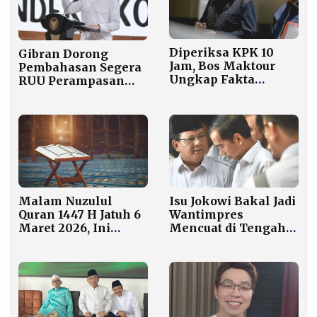
Diperiksa KPK 10
Gibran Dorong
Jam, Bos Maktour
Pembahasan Segera
Ungkap Fakta
RUU Perampasan
Mengejutkan soal
Aset untuk Jerat
Kuota Haji
Koruptor
Isu Jokowi Bakal Jadi
Malam Nuzulul
Wantimpres
Quran 1447 H Jatuh 6
Mencuat di Tengah
Maret 2026, Ini
Spekulasi Reshuffle
Amalan yang
Kabinet
Dianjurkan