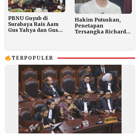
PBNU Guyub di
Hakim Putuskan,
Surabaya Rais Aam
Penetapan
Gus Yahya dan Gus
Tersangka Richard
Ipul Makan Bersama
Lee Tetap Sah
Bahas Teknis
Organisasi Menyusul
TERPOPULER