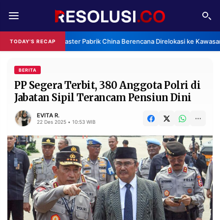
REDAKSI
TENTANG
Klaster Pabrik China Berencana Direlokasi ke Kawasan
TODAY'S RECAP
RESOLUSI
IKLAN
TV
BERITA
PP Segera Terbit, 380 Anggota Polri di
Jabatan Sipil Terancam Pensiun Dini
RUBRIKASI
EDITORIAL
AKSARA
EVITA R.
22 Des 2025 • 10:53 WIB
FINANSIA
PERSONA
DAERAH
NASIONAL
MANCA
SPORT
INFORMASI
PRIVACY
BERITA