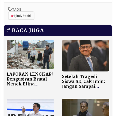
TAGS
#
#jimly#polri
BACA JUGA
LAPORAN LENGKAP!
Setelah Tragedi
Pengusiran Brutal
Siswa SD, Cak Imin:
Nenek Elina
Jangan Sampai
Surabaya: Sengketa
Masalah Ekonomi
Lahan, Ormas
Tak Tersampaikan
MADAS, Demo
Massa, hingga
Tersangka.