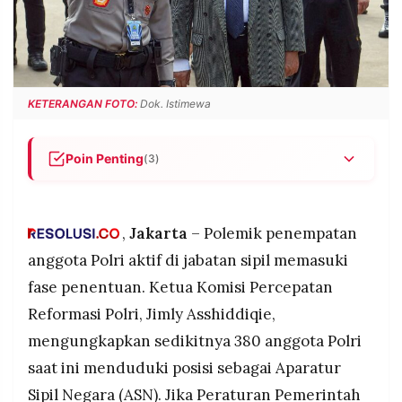
POLICY
WARGA
INFORMASI
KIRIM
IKLAN
TULISAN
PENGADUAN
TERM
KETERANGAN FOTO:
Dok. Istimewa
OF
SERVICE
Poin Penting
(3)
380 anggota Polri saat ini menduduki jabatan
IKUTI
ASN dan mayoritas berpotensi pensiun dini
KAMI
setelah Peraturan Pemerintah (PP) baru terkait
,
Jakarta
– Polemik penempatan
pembatasan jabatan sipil bagi polisi aktif
anggota Polri aktif di jabatan sipil memasuki
diterbitkan.
fase penentuan. Ketua Komisi Percepatan
Pemerintah melalui Menko Yusril memastikan PP
Reformasi Polri, Jimly Asshiddiqie,
segera disusun dan diterbitkan, dengan arahan
langsung Presiden untuk menuntaskan polemik
mengungkapkan sedikitnya 380 anggota Polri
penempatan Polri di jabatan sipil.
saat ini menduduki posisi sebagai Aparatur
©
Pakar hukum tata negara Bivitri Susanti menilai
PT.
Sipil Negara (ASN). Jika Peraturan Pemerintah
RESOLUSI
Perpol 10/2025 bertentangan dengan Putusan