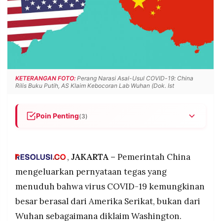
POLICY
WARGA
INFORMASI
KIRIM
IKLAN
TULISAN
PENGADUAN
TERM
OF
SERVICE
KETERANGAN FOTO:
Perang Narasi Asal-Usul COVID-19: China
Rilis Buku Putih, AS Klaim Kebocoran Lab Wuhan (Dok. Ist
IKUTI
KAMI
Poin Penting
(3)
China merilis buku putih pada April 2025 yang
menuduh COVID-19 kemungkinan berasal dari
Amerika Serikat, merespons tuduhan AS yang
,
JAKARTA –
Pemerintah China
meluncurkan situs Covid.gov dengan klaim virus
mengeluarkan pernyataan tegas yang
berasal dari kebocoran laboratorium Wuhan.
menuduh bahwa virus COVID-19 kemungkinan
CIA dan Kementerian Energi AS menyatakan
besar berasal dari Amerika Serikat, bukan dari
pandemi lebih mungkin muncul dari laboratorium
©
dengan "keyakinan rendah", namun komunitas
PT.
Wuhan sebagaimana diklaim Washington.
RESOLUSI