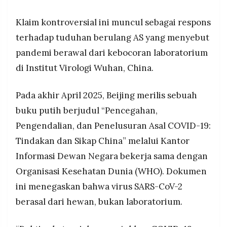
ilmiah global masih terpecah antara teori
MEDIA
PRAMUDITA
kebocoran laboratorium dan penularan alami dari
Klaim kontroversial ini muncul sebagai respons
hewan ke manusia.
terhadap tuduhan berulang AS yang menyebut
WHO meminta transparansi penuh dari China dan
pandemi berawal dari kebocoran laboratorium
AS untuk menyediakan data asli, menyatakan
©
Resolusi.co
semua hipotesis masih terbuka tanpa kesimpulan
-
di Institut Virologi Wuhan, China.
2026
definitif tentang asal-usul virus yang telah
menewaskan hampir 7 juta orang di seluruh
Pada akhir April 2025, Beijing merilis sebuah
PT.
dunia.
RESOLUSI
MEDIA
buku putih berjudul “Pencegahan,
PRAMUDITA
Pengendalian, dan Penelusuran Asal COVID-19:
Tindakan dan Sikap China” melalui Kantor
Informasi Dewan Negara bekerja sama dengan
Organisasi Kesehatan Dunia (WHO). Dokumen
ini menegaskan bahwa virus SARS-CoV-2
berasal dari hewan, bukan laboratorium.