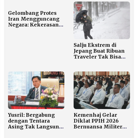
Gelombang Protes
Iran Mengguncang
Negara: Kekerasan
Aparat, Ratusan
Tewas, dan Tuduhan
Pengakuan Paksa
Salju Ekstrem di
Jepang Buat Ribuan
Traveler Tak Bisa
Pulang, Menginap di
Bandara
Kemenhaj Gelar
Yusril: Bergabung
Diklat PPIH 2026
dengan Tentara
Bernuansa Militer
Asing Tak Langsung
untuk 1.500 Petugas
Hilangkan Status