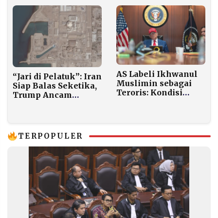
WNI
AS Labeli Ikhwanul
“Jari di Pelatuk”: Iran
Muslimin sebagai
Siap Balas Seketika,
Teroris: Kondisi
Trump Ancam
Timur Tengah
Serangan Lebih
Makin Memanas
Dahsyat dari Juni
TERPOPULER