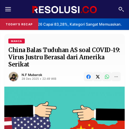
REDAKSI
TENTANG
2026 Capai 83,28%, Kategori Sangat Memuaskan.
Klaster Pabr
TODAY'S RECAP
•
RESOLUSI
IKLAN
TV
MANCA
China Balas Tuduhan AS soal COVID-19:
Virus Justru Berasal dari Amerika
RUBRIKASI
Serikat
EDITORIAL
AKSARA
N.F Mubarok
FINANSIA
PERSONA
28 Des 2025 • 22:49 WIB
DAERAH
NASIONAL
MANCA
SPORT
INFORMASI
PRIVACY
BERITA