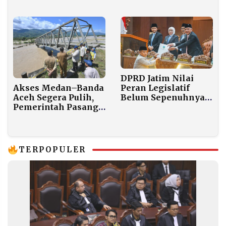
Ingatkan Ancaman
Mualem Pastikan
Pergeseran Tanah
Distribusi untuk
Korban Banjir Aceh
Lancar
DPRD Jatim Nilai
Akses Medan–Banda
Peran Legislatif
Aceh Segera Pulih,
Belum Sepenuhnya
Pemerintah Pasang
Terakomodasi dalam
Dua Jembatan Bailey
Perubahan Perda
di Bireuen
BUMD
TERPOPULER