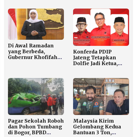
Sibolga dan Nias
Pamekasan
Terancam Ditinggal
Pekerja?
Di Awal Ramadan
yang Berbeda,
Konferda PDIP
Gubernur Khofifah
Jateng Tetapkan
Serukan
Dolfie Jadi Ketua,
Persaudaraan
Hadirkan Wajah
kepada Warga Jawa
Senior–Muda dalam
Timur
Struktur Baru
Pagar Sekolah Roboh
Malaysia Kirim
dan Pohon Tumbang
Gelombang Kedua
di Bogor, BPBD
Bantuan 3 Ton,