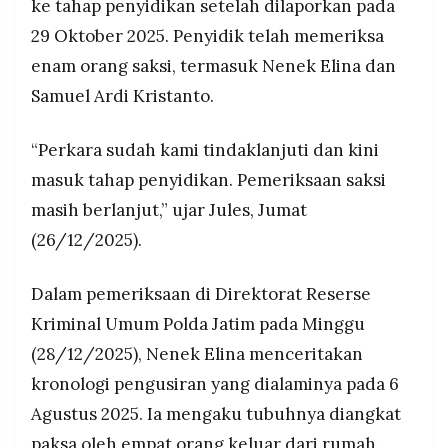
ke tahap penyidikan setelah dilaporkan pada
MEDIA
penyidikan lengkap.
PRAMUDITA
29 Oktober 2025. Penyidik telah memeriksa
enam orang saksi, termasuk Nenek Elina dan
Samuel Ardi Kristanto.
©
Resolusi.co
-
2026
“Perkara sudah kami tindaklanjuti dan kini
masuk tahap penyidikan. Pemeriksaan saksi
PT.
RESOLUSI
masih berlanjut,” ujar Jules, Jumat
MEDIA
PRAMUDITA
(26/12/2025).
Dalam pemeriksaan di Direktorat Reserse
Kriminal Umum Polda Jatim pada Minggu
(28/12/2025), Nenek Elina menceritakan
kronologi pengusiran yang dialaminya pada 6
Agustus 2025. Ia mengaku tubuhnya diangkat
paksa oleh empat orang keluar dari rumah.