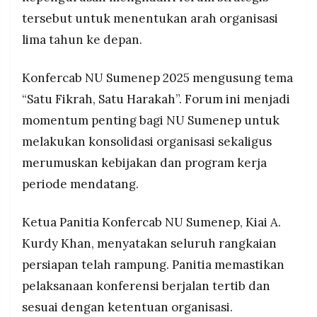
MEDIA
tersebut untuk menentukan arah organisasi
PRAMUDITA
lima tahun ke depan.
©
Konfercab NU Sumenep 2025 mengusung tema
Resolusi.co
-
“Satu Fikrah, Satu Harakah”. Forum ini menjadi
2026
momentum penting bagi NU Sumenep untuk
PT.
melakukan konsolidasi organisasi sekaligus
RESOLUSI
MEDIA
PRAMUDITA
merumuskan kebijakan dan program kerja
periode mendatang.
Ketua Panitia Konfercab NU Sumenep, Kiai A.
Kurdy Khan, menyatakan seluruh rangkaian
persiapan telah rampung. Panitia memastikan
pelaksanaan konferensi berjalan tertib dan
sesuai dengan ketentuan organisasi.