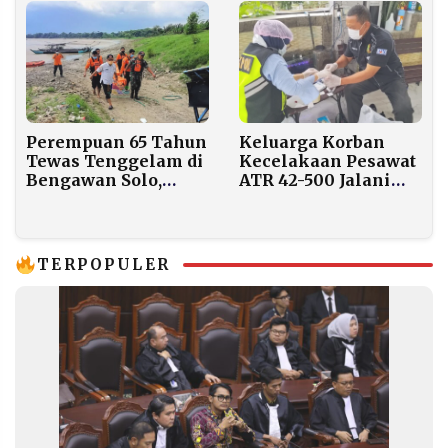
Depresi
Perempuan 65 Tahun
Keluarga Korban
Tewas Tenggelam di
Kecelakaan Pesawat
Bengawan Solo,
ATR 42-500 Jalani
Diduga Loncat dari
Tes DNA di Posko
Jembatan Glendeng
Ante Mortem
TERPOPULER