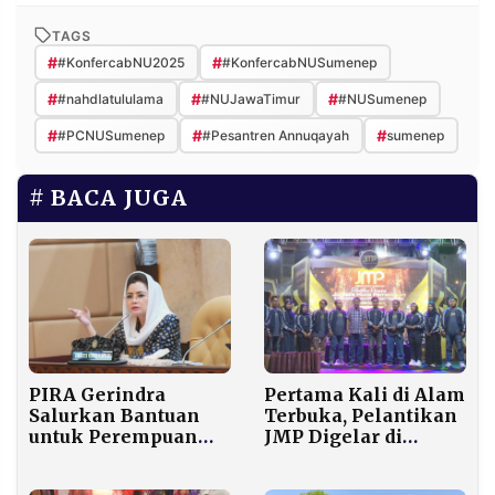
TAGS
#
#
#KonfercabNU2025
#KonfercabNUSumenep
#
#
#
#nahdlatululama
#NUJawaTimur
#NUSumenep
#
#
#
#PCNUSumenep
#Pesantren Annuqayah
sumenep
BACA JUGA
PIRA Gerindra
Pertama Kali di Alam
Salurkan Bantuan
Terbuka, Pelantikan
untuk Perempuan
JMP Digelar di
dan Anak Korban
Hadapan Tokoh Pers
Longsor di Padang
Jatim