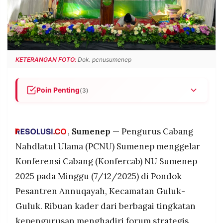
POLICY
WARGA
INFORMASI
KIRIM
IKLAN
TULISAN
PENGADUAN
TERM
KETERANGAN FOTO:
Dok. pcnusumenep
OF
SERVICE
Poin Penting
(3)
PCNU Sumenep menggelar Konfercab NU 2025
IKUTI
KAMI
di Pesantren Annuqayah dengan dihadiri ribuan
kader.
,
Sumenep
— Pengurus Cabang
Konfercab membahas laporan
Nahdlatul Ulama (PCNU) Sumenep menggelar
pertanggungjawaban dan arah organisasi NU
Konferensi Cabang (Konfercab) NU Sumenep
lima tahun ke depan.
2025 pada Minggu (7/12/2025) di Pondok
Forum ini juga memilih Rais Syuriyah dan Ketua
Pesantren Annuqayah, Kecamatan Guluk-
PCNU Sumenep periode berikutnya.
Guluk. Ribuan kader dari berbagai tingkatan
©
PT.
kepengurusan menghadiri forum strategis
RESOLUSI