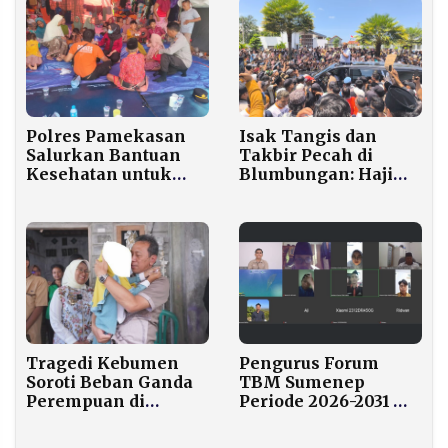
Polres Pamekasan
Isak Tangis dan
Salurkan Bantuan
Takbir Pecah di
Kesehatan untuk
Blumbungan: Haji
Korban Longsor
Her Pulang, Madura
Pasean
Bergerak
Tragedi Kebumen
Pengurus Forum
Soroti Beban Ganda
TBM Sumenep
Perempuan di
Periode 2026-2031
Tengah Tekanan
Resmi Dilantik
Ekonomi dan