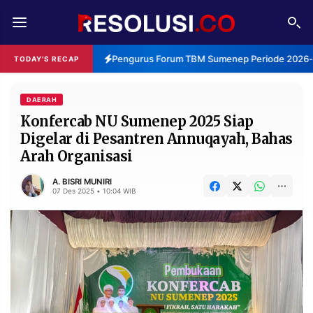
REDAKSI
TENTANG
Pengurus Forum TBM Sumenep Periode 2026-20
TODAY'S RECAP
RESOLUSI
IKLAN
TV
DAERAH
Konfercab NU Sumenep 2025 Siap
Digelar di Pesantren Annuqayah, Bahas
RUBRIKASI
Arah Organisasi
EDITORIAL
AKSARA
A. BISRI MUNIRI
FINANSIA
PERSONA
07 Des 2025 • 10:04 WIB
DAERAH
NASIONAL
MANCA
SPORT
INFORMASI
PRIVACY
BERITA