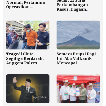
Sudah 21 Surat
Normal, Pertamina
Perkembangan
Operasikan
Kasus, Dugaan
Sejumlah SPBU
Pelanggaran TUKS
Medan 24 Jam untuk
Sumenep Tetap
Atasi Antrean
Gelap
Tragedi Cinta
Semeru Erupsi Pagi
Segitiga Berdarah:
Ini, Abu Vulkanik
Anggota Polres
Mencapai
Banjarbaru Bunuh
Ketinggian 1.000
Mahasiswi ULM
Meter
yang Merupakan
Teman
Tunangannya