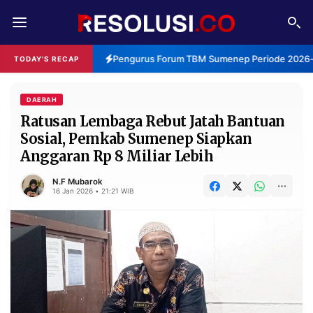
REDAKSI
TENTANG
Pengurus Forum TBM Sumenep Periode 2026-2
TODAY'S RECAP
RESOLUSI
IKLAN
TV
DAERAH
Ratusan Lembaga Rebut Jatah Bantuan
Sosial, Pemkab Sumenep Siapkan
RUBRIKASI
Anggaran Rp 8 Miliar Lebih
EDITORIAL
AKSARA
N.F Mubarok
FINANSIA
PERSONA
16 Jan 2026 • 21:21 WIB
DAERAH
NASIONAL
MANCA
SPORT
INFORMASI
PRIVACY
BERITA