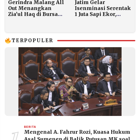
Gerindra Malang All
Jatim Gelar
Out Menangkan
Isenminasi Serentak
Zia’ul Haq di Bursa
1 Juta Sapi Ekor,
Ketua KONI
Dorong Swasembada
Daging Nasional
TERPOPULER
1
BERITA
Mengenal A. Fahrur Rozi, Kuasa Hukum
Asal Sumenep di Balik Putusan MK soal