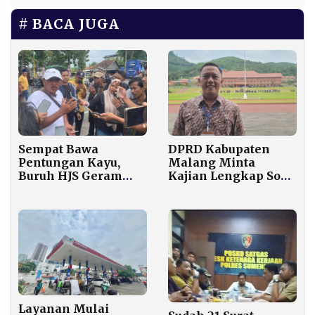
BACA JUGA
Sempat Bawa
DPRD Kabupaten
Pentungan Kayu,
Malang Minta
Buruh HJS Geram
Kajian Lengkap Soal
dengan 4 Tuntutan
Wacana Pemindahan
LSM A1 Ini
Alun-Alun ke
Selatan Stadion
Kanjuruhan
Layanan Mulai