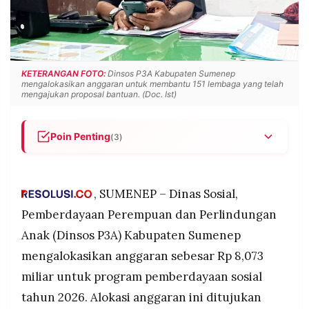
POLICY
WARGA
INFORMASI
KIRIM
IKLAN
TULISAN
PENGADUAN
TERM
KETERANGAN FOTO:
Dinsos P3A Kabupaten Sumenep
OF
mengalokasikan anggaran untuk membantu 151 lembaga yang telah
SERVICE
mengajukan proposal bantuan. (Doc. Ist)
Poin Penting
(3)
IKUTI
Dinsos P3A Sumenep mengalokasikan Rp 8,073
KAMI
miliar untuk membantu 151 lembaga keagamaan,
seluruhnya berasal dari usulan Pokir DPRD tanpa
, SUMENEP – Dinas Sosial,
ada pengajuan langsung dari masyarakat.
Pemberdayaan Perempuan dan Perlindungan
Bantuan difokuskan untuk revitalisasi masjid,
Anak (Dinsos P3A) Kabupaten Sumenep
mushola, dan yayasan keagamaan yang telah
mengalokasikan anggaran sebesar Rp 8,073
berbadan hukum, dengan mayoritas pengajuan
dari lembaga Islam namun terbuka untuk agama
miliar untuk program pemberdayaan sosial
lain.
©
tahun 2026. Alokasi anggaran ini ditujukan
PT.
RESOLUSI
Dinsos P3A berharap ada penambahan anggaran