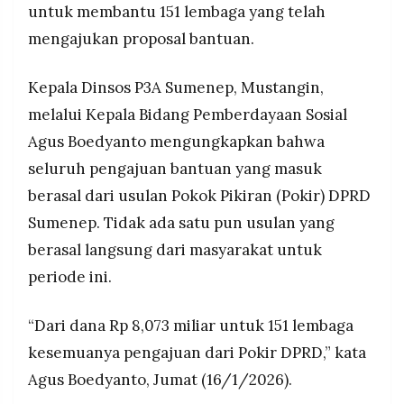
untuk membantu 151 lembaga yang telah
MEDIA
melalui PAK agar bisa menerima usulan dari
PRAMUDITA
mengajukan proposal bantuan.
masyarakat, sambil terus melakukan verifikasi
usulan yang sudah masuk.
Kepala Dinsos P3A Sumenep, Mustangin,
©
Resolusi.co
melalui Kepala Bidang Pemberdayaan Sosial
-
2026
Agus Boedyanto mengungkapkan bahwa
seluruh pengajuan bantuan yang masuk
PT.
RESOLUSI
MEDIA
berasal dari usulan Pokok Pikiran (Pokir) DPRD
PRAMUDITA
Sumenep. Tidak ada satu pun usulan yang
berasal langsung dari masyarakat untuk
periode ini.
“Dari dana Rp 8,073 miliar untuk 151 lembaga
kesemuanya pengajuan dari Pokir DPRD,” kata
Agus Boedyanto, Jumat (16/1/2026).