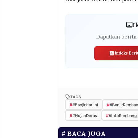
I
Dapatkan berita 
Indeks Beri
TAGS
#
#
#BanjirHariIni
#BanjirRemba
#
#
#HujanDeras
#InfoRembang
BACA JUGA