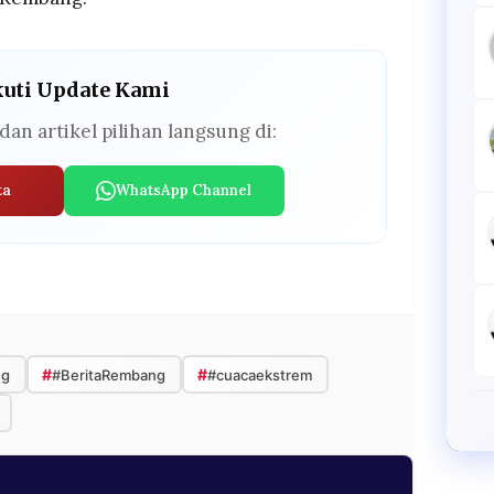
kuti Update Kami
dan artikel pilihan langsung di:
ta
WhatsApp Channel
#
#
ng
#BeritaRembang
#cuacaekstrem