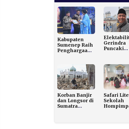
Elektabili
Kabupaten
Gerindra
Sumenep Raih
Puncaki
Penghargaan
Survei, Ch
East Java
Mubarok:
Maritime
Masyarak
Awards 2026
Puas den
atas Kebijakan
Program
Transportasi
Prioritas
Laut
Presiden
Korban Banjir
Safari Lite
dan Longsor di
Sekolah
Sumatra
Hompimp
Tembus 940
Tumbuhk
Jiwa,
Minat Bac
Pemerintah
dan Kebia
Belum
Menulis 