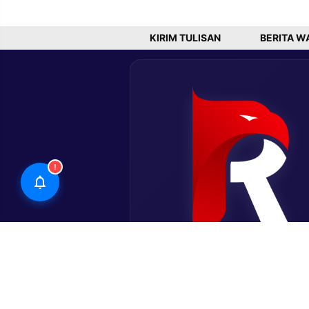
Tetapkan
di Desa
Status Bencana
Bancamar
Nasional
KIRIM TULISAN
BERITA W
!