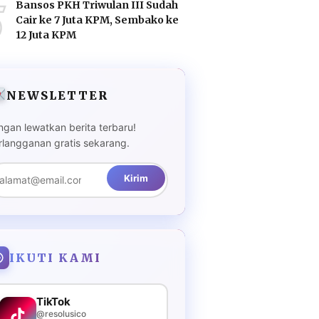
5
Bansos PKH Triwulan III Sudah
Cair ke 7 Juta KPM, Sembako ke
12 Juta KPM
NEWSLETTER
ngan lewatkan berita terbaru!
rlangganan gratis sekarang.
Kirim
IKUTI KAMI
TikTok
@resolusico