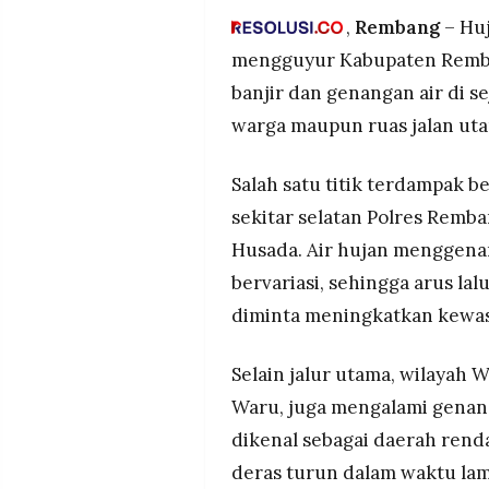
MEDIA
,
Rembang
– Hu
PRAMUDITA
Drainase diduga jadi penyeba
mengguyur Kabupaten Remba
banjir dan genangan air di s
©
warga maupun ruas jalan ut
Resolusi.co
-
2026
Salah satu titik terdampak b
PT.
sekitar selatan Polres Remb
RESOLUSI
MEDIA
PRAMUDITA
Husada. Air hujan menggenan
bervariasi, sehingga arus la
diminta meningkatkan kewa
Selain jalur utama, wilayah 
Waru, juga mengalami genan
dikenal sebagai daerah rend
deras turun dalam waktu la