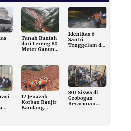
Identitas 6
tas
Tanah Runtuh
Santri
dari Lereng 80
Tenggelam di
Meter Gunung
Danau Bekas
usni
Sinapeul,
Tambang
Ratusan Warga
Galian C
at
Arjasari
Bangkalan
gan
Dievakuasi
803 Siswa di
rasi
17 Jenazah
Grobogan
Korban Banjir
Keracunan
a
Bandang
Makanan
an
Agam
Bergizi Gratis,
a
Dimakamkan
115 Masih
saan
Massal di TPU
Dirawat
Anak
Bungus