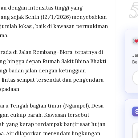
jan dengan intensitas tinggi yang
b utama genangan sulit surut
ng sejak Senin (12/1/2026) menyebabkan
ejumlah lokasi, baik di kawasan permukiman
ama.
erada di Jalan Rembang–Blora, tepatnya di
Ja
ang hingga depan Rumah Sakit Bhina Bhakti
Be
gi badan jalan dengan ketinggian
lu lintas sempat tersendat dan pengendara
spadaan.
Waru Tengah bagian timur (Ngampel), Desa
gan cukup parah. Kawasan tersebut
ah yang kerap terdampak banjir saat hujan
ma. Air dilaporkan merendam lingkungan