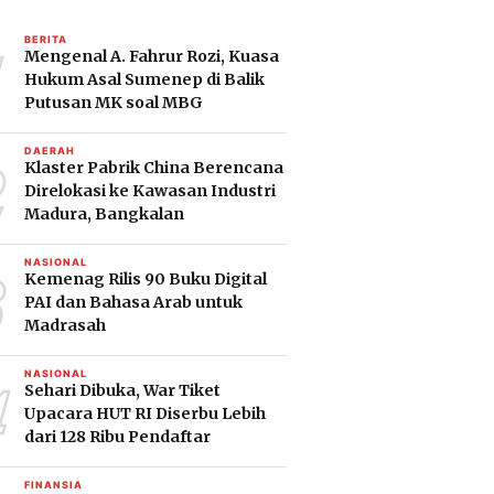
1
BERITA
Mengenal A. Fahrur Rozi, Kuasa
Hukum Asal Sumenep di Balik
Putusan MK soal MBG
2
DAERAH
Klaster Pabrik China Berencana
Direlokasi ke Kawasan Industri
Madura, Bangkalan
3
NASIONAL
Kemenag Rilis 90 Buku Digital
PAI dan Bahasa Arab untuk
Madrasah
4
NASIONAL
Sehari Dibuka, War Tiket
Upacara HUT RI Diserbu Lebih
dari 128 Ribu Pendaftar
FINANSIA