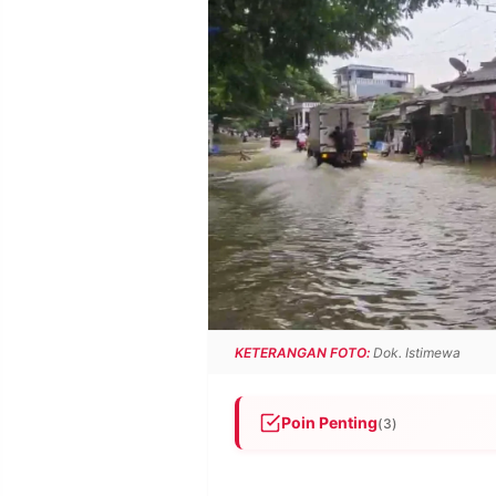
POLICY
WARGA
INFORMASI
KIRIM
IKLAN
TULISAN
PENGADUAN
TERM
OF
SERVICE
IKUTI
KAMI
KETERANGAN FOTO:
Dok. Istimewa
Poin Penting
(3)
Hujan deras menyebabkan ban
©
PT.
RESOLUSI
Jalan Rembang–Blora dan De