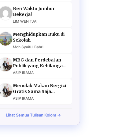
Beri Waktu Jumhur
Bekerja!
LIM WEN TJAI
Menghidupkan Buku di
Sekolah
Moh Syaiful Bahri
MBG dan Perdebatan
Publik yang Kehilangan
Argumen
ASIP IRAMA
Menolak Makan Bergizi
Gratis Sama Saja
Menolak Masa Depan
ASIP IRAMA
Lihat Semua Tulisan Kolom →