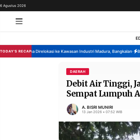
6 Agustus 2026
REDAKSI
TENTANG
RESOLUSI
IKLAN
E
TV
ina Berencana Direlokasi ke Kawasan Industri Madura, Bangkalan
Banso
TODAY'S RECAP
•
RUBRIKASI
EDITORIAL
AKSARA
DAERAH
Debit Air Tinggi,
FINANSIA
PERSONA
Sempat Lumpuh Ak
DAERAH
NASIONAL
MANCA
SPORT
A. BISRI MUNIRI
13 Jan 2026 • 07:52 WIB
INFORMASI
PRIVACY
BERITA