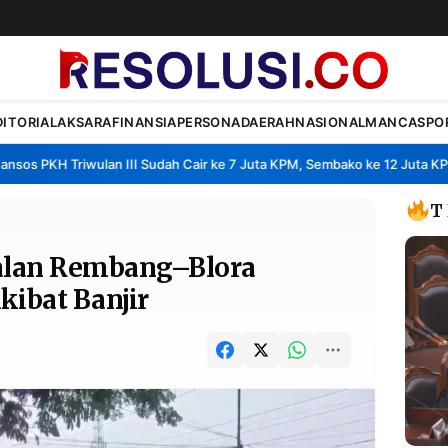
DITORIAL
AKSARA
FINANSIA
PERSONA
DAERAH
NASIONAL
MANCA
SPO
s PKH Triwulan III Sudah Cair ke 7 Juta KPM, Sembako ke 12 Juta KPM
•
T
 Jalan Rembang–Blora
ibat Banjir