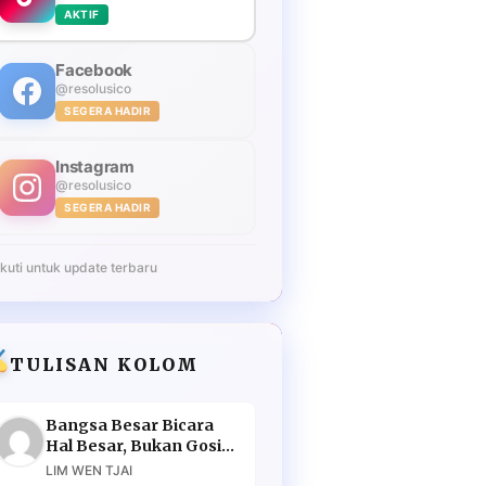
AKTIF
Facebook
@resolusico
SEGERA HADIR
Instagram
@resolusico
SEGERA HADIR
Ikuti untuk update terbaru
TULISAN KOLOM
Bangsa Besar Bicara
Hal Besar, Bukan Gosip
Murahan
LIM WEN TJAI