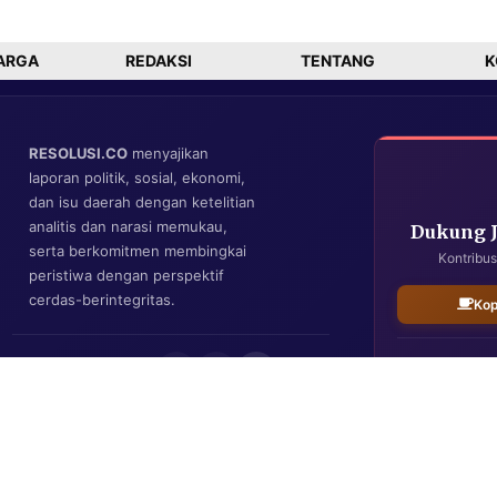
Padang
a
ARGA
REDAKSI
TENTANG
K
RESOLUSI.CO
menyajikan
laporan politik, sosial, ekonomi,
dan isu daerah dengan ketelitian
analitis dan narasi memukau,
Dukung 
serta berkomitmen membingkai
Kontribus
peristiwa dengan perspektif
cerdas-berintegritas.
Kop
IKUTI KAMI