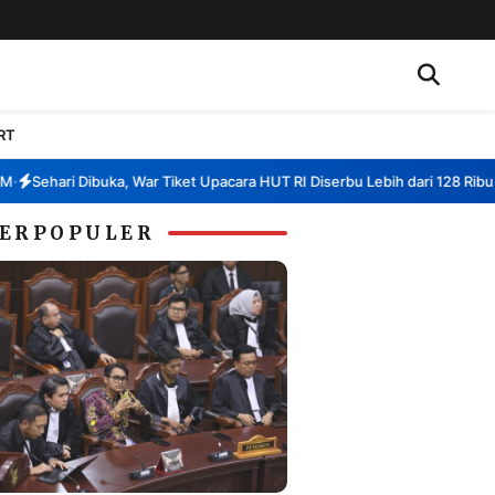
RT
Sehari Dibuka, War Tiket Upacara HUT RI Diserbu Lebih dari 128 Ribu Pen
ERPOPULER