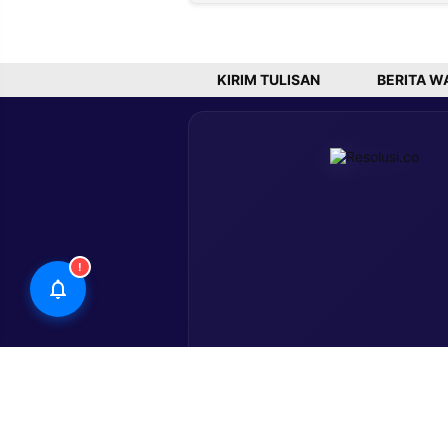
Desember
Sumenep,
Wibowo
Gantikan
Hendro di
Bangkala
KIRIM TULISAN
BERITA W
!