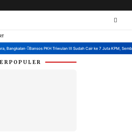
RT
 Bangkalan
Bansos PKH Triwulan III Sudah Cair ke 7 Juta KPM, Sembako
•
ERPOPULER