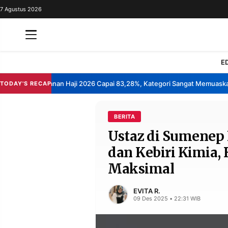
7 Agustus 2026
REDAKSI
TENTANG
RESOLUSI
IKLAN
E
TV
epuasan Layanan Haji 2026 Capai 83,28%, Kategori Sangat Memuaskan.
TODAY'S RECAP
•
RUBRIKASI
EDITORIAL
AKSARA
BERITA
Ustaz di Sumenep 
FINANSIA
PERSONA
dan Kebiri Kimia
DAERAH
NASIONAL
Maksimal
MANCA
SPORT
EVITA R.
09 Des 2025 • 22:31 WIB
INFORMASI
PRIVACY
BERITA