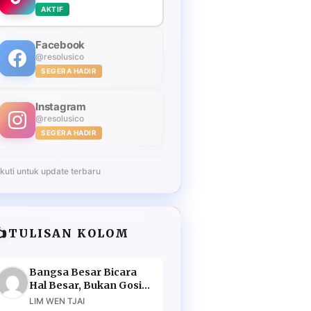
AKTIF
Facebook
@resolusico
SEGERA HADIR
Instagram
@resolusico
SEGERA HADIR
Ikuti untuk update terbaru
️
TULISAN KOLOM
Bangsa Besar Bicara
Hal Besar, Bukan Gosip
Murahan
LIM WEN TJAI