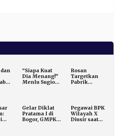
 dan
“Siapa Kuat
Rosan
Dia Menang!”
Targetkan
ab
Menlu Sugiono
Pabrik
Ungkap Dunia
Hilirisasi
an
Kini Seperti
Kelapa di
yang
Jelang Perang
Morowali
Dunia II
Rampung
sar
Gelar Diklat
Pegawai BPK
2026, Serap 10
m:
Pratama I di
Wilayah X
an
Ribu Pekerja
i
Bogor, GMPK
Diusir saat
Dorong
SISKS
Intelektual
Pakubuwana