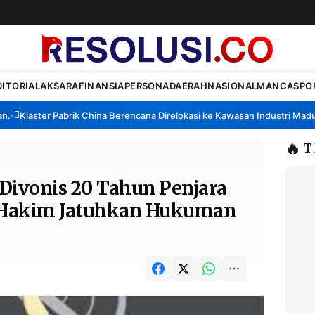
DITORIAL
AKSARA
FINANSIA
PERSONA
DAERAH
NASIONAL
MANCA
SPO
Klaster Pabrik China Berencana Direlokasi ke Kawasan Industri Madura,
🔥
T
Divonis 20 Tahun Penjara
, Hakim Jatuhkan Hukuman