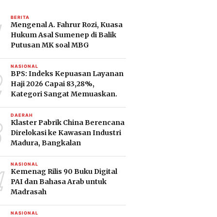
1
BERITA
Mengenal A. Fahrur Rozi, Kuasa
Hukum Asal Sumenep di Balik
Putusan MK soal MBG
2
NASIONAL
BPS: Indeks Kepuasan Layanan
Haji 2026 Capai 83,28%,
Kategori Sangat Memuaskan.
3
DAERAH
Klaster Pabrik China Berencana
Direlokasi ke Kawasan Industri
Madura, Bangkalan
4
NASIONAL
Kemenag Rilis 90 Buku Digital
PAI dan Bahasa Arab untuk
Madrasah
NASIONAL