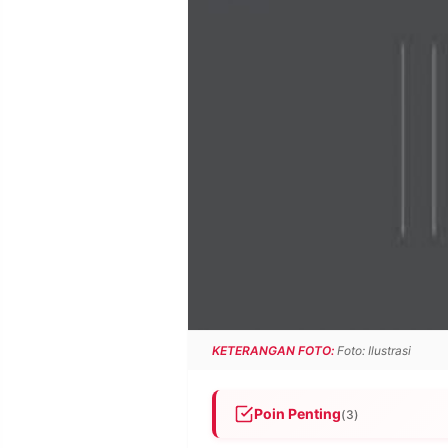
POLICY
WARGA
INFORMASI
KIRIM
IKLAN
TULISAN
PENGADUAN
TERM
OF
SERVICE
IKUTI
KAMI
KETERANGAN FOTO:
Foto: Ilustrasi
Poin Penting
(3)
©
PT.
RESOLUSI