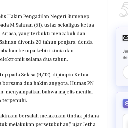
enjatuhkan vonis maksimal kepada ustaz M
nda Rp5 miliar, kebiri kimia, dan pemasangan alat
 dua tahun.
lis Hakim Pengadilan Negeri Sumenep
tan jaksa dan pidana tambahan termasuk
ada M Sahnan (51), ustaz sekaligus ketua
wa di media. Korban kekerasan seksual berjumlah
 Arjasa, yang terbukti mencabuli dan

Sahnan divonis 20 tahun penjara, denda
ukum korban sebagai langkah tegas dalam
sual terhadap anak, terutama karena pelaku
ambahan berupa kebiri kimia dan
Ja
agamaan.
Be
elektronik selama dua tahun.
tup pada Selasa (9/12), dipimpin Ketua
a bersama dua hakim anggota. Humas PN
n, menyampaikan bahwa majelis menilai
 terpenuhi.
akinkan bersalah melakukan tindak pidana
uk melakukan persetubuhan,” ujar Jetha