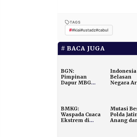
TAGS
#
#kiai#ustadz#cabul
BACA JUGA
BGN:
Indonesia
Pimpinan
Belasan
Dapur MBG
Negara Ar
Harus Jadi
Kecam
Guru Gizi di
Pernyata
Sekolah
Dubes AS 
Dukung
BMKG:
Mutasi Be
Perluasan
Waspada Cuaca
Polda Jati
Penduduk
Ekstrem di
Anang dar
Israel
Aceh Berlanjut
Sulut
Sampai
Nahkodai