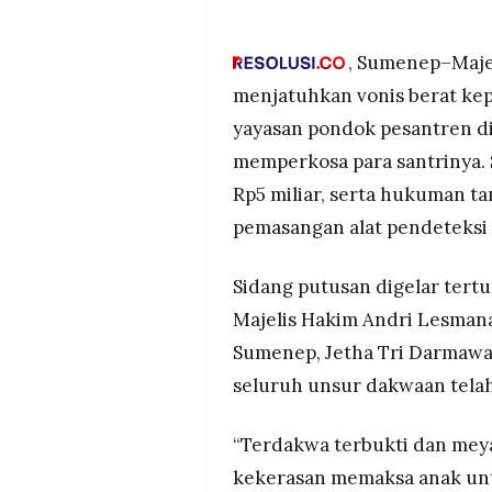
Majelis Hakim PN Sumenep m
MEDIA
Sahnan: 20 tahun penjara, de
PRAMUDITA
pendeteksi elektronik selama
, Sumenep–Maje
Vonis lebih berat dari tuntu
menjatuhkan vonis berat kep
pengumuman identitas terdak
©
yayasan pondok pesantren di
Resolusi.co
delapan santri.
-
2026
memperkosa para santrinya. 
Putusan diapresiasi kuasa h
pemberantasan kekerasan sek
Rp5 miliar, serta hukuman t
PT.
adalah pimpinan yayasan ke
RESOLUSI
pemasangan alat pendeteksi 
MEDIA
PRAMUDITA
Sidang putusan digelar tertu
Majelis Hakim Andri Lesman
Sumenep, Jetha Tri Darmawa
seluruh unsur dakwaan telah
“Terdakwa terbukti dan mey
kekerasan memaksa anak unt