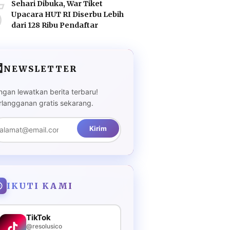
5
Sehari Dibuka, War Tiket
Upacara HUT RI Diserbu Lebih
dari 128 Ribu Pendaftar

NEWSLETTER
ngan lewatkan berita terbaru!
rlangganan gratis sekarang.
Kirim
IKUTI KAMI
TikTok
@resolusico