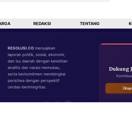
Berjiwa Patriot
XIV Purbaya
dan Jadi Mitra
Ganti Gembok
Kritis
Keraton
Pemerintah
Surakarta
n
ARGA
REDAKSI
TENTANG
K
RESOLUSI.CO
menyajikan
laporan politik, sosial, ekonomi,
dan isu daerah dengan ketelitian
analitis dan narasi memukau,
Dukung 
serta berkomitmen membingkai
Kontribus
peristiwa dengan perspektif
cerdas-berintegritas.
Kop
IKUTI KAMI