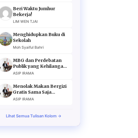
Beri Waktu Jumhur
Bekerja!
LIM WEN TJAI
Menghidupkan Buku di
Sekolah
Moh Syaiful Bahri
MBG dan Perdebatan
Publik yang Kehilangan
Argumen
ASIP IRAMA
Menolak Makan Bergizi
Gratis Sama Saja
Menolak Masa Depan
ASIP IRAMA
Lihat Semua Tulisan Kolom →