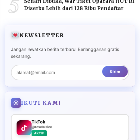
5
Sehari Dibuka, War Tiket Upacara HUT RI
Diserbu Lebih dari 128 Ribu Pendaftar
NEWSLETTER
Jangan lewatkan berita terbaru! Berlangganan gratis
sekarang.
Kirim
IKUTI KAMI
TikTok
@resolusico
AKTIF