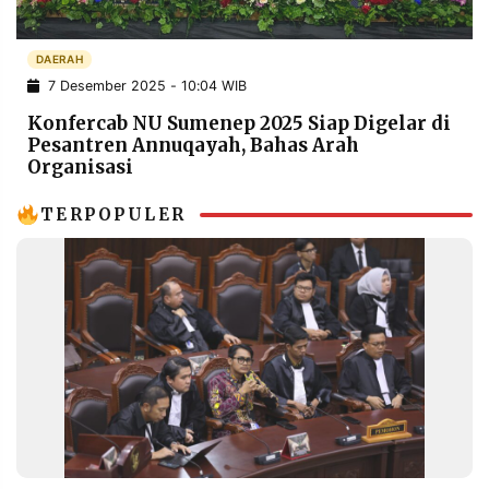
POLICY
WARGA
INFORMASI
KIRIM
DAERAH
IKLAN
TULISAN
7 Desember 2025 - 10:04 WIB
PENGADUAN
TERM
Konfercab NU Sumenep 2025 Siap Digelar di
OF
Pesantren Annuqayah, Bahas Arah
SERVICE
Organisasi
TERPOPULER
IKUTI
KAMI
©
PT.
RESOLUSI