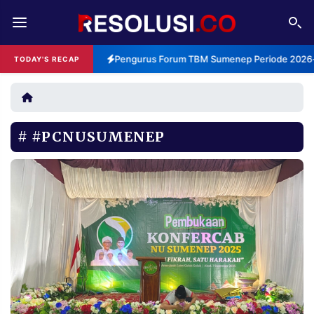
REDAKSI
TENTANG
Pengurus Forum TBM Sumenep Periode 2026-2
TODAY'S RECAP
RESOLUSI
IKLAN
TV
#PCNUSUMENEP
RUBRIKASI
EDITORIAL
AKSARA
FINANSIA
PERSONA
DAERAH
NASIONAL
MANCA
SPORT
INFORMASI
PRIVACY
BERITA