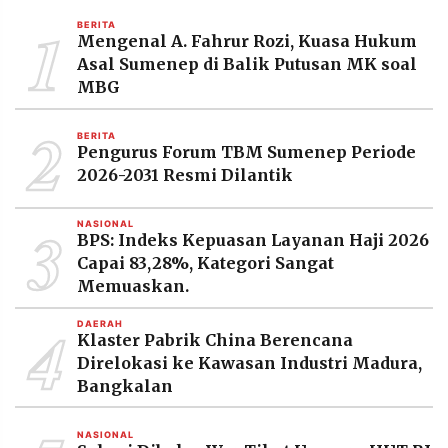
MEDIA
1
PRAMUDITA
BERITA
Mengenal A. Fahrur Rozi, Kuasa Hukum
Asal Sumenep di Balik Putusan MK soal
MBG
©
Resolusi.co
2
-
BERITA
2026
Pengurus Forum TBM Sumenep Periode
2026-2031 Resmi Dilantik
PT.
RESOLUSI
MEDIA
3
PRAMUDITA
NASIONAL
BPS: Indeks Kepuasan Layanan Haji 2026
Capai 83,28%, Kategori Sangat
Memuaskan.
4
DAERAH
Klaster Pabrik China Berencana
Direlokasi ke Kawasan Industri Madura,
Bangkalan
NASIONAL