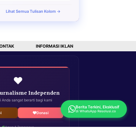
Lihat Semua Tulisan Kolom →
ONTAK
INFORMASI IKLAN
❤️
Jurnalisme Independen
i Anda sangat berarti bagi kami
Berita Terkini, Eksklusif
di WhatsApp Resolusi.co
i
Donasi
Aman & Terpercaya