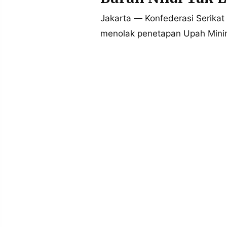
POLICY
WARGA
Jakarta — Konfederasi Serikat 
INFORMASI
KIRIM
menolak penetapan Upah Minim
IKLAN
TULISAN
PENGADUAN
TERM
OF
SERVICE
IKUTI
KAMI
©
PT.
RESOLUSI