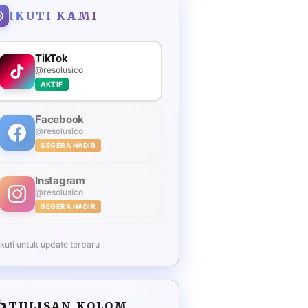
IKUTI KAMI
TikTok
@resolusico
AKTIF
Facebook
@resolusico
SEGERA HADIR
Instagram
@resolusico
SEGERA HADIR
Ikuti untuk update terbaru
️
TULISAN KOLOM