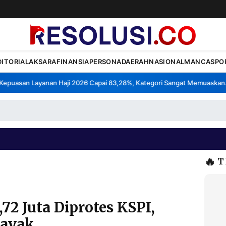
DITORIAL
AKSARA
FINANSIA
PERSONA
DAERAH
NASIONAL
MANCA
SPO
puasan Layanan Haji 2026 Capai 83,28%, Kategori Sangat Memuaskan.
•
🔥
T
72 Juta Diprotes KSPI,
Layak