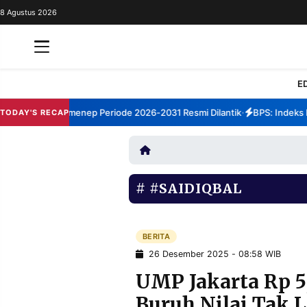
8 Agustus 2026
REDAKSI
TENTANG
RESOLUSI
IKLAN
E
TV
orum TBM Sumenep Periode 2026-2031 Resmi Dilantik
BPS: Indeks Ke
TODAY'S RECAP
•
RUBRIKASI
EDITORIAL
AKSARA
FINANSIA
PERSONA
#SAIDIQBAL
DAERAH
NASIONAL
MANCA
SPORT
BERITA
26 Desember 2025 - 08:58 WIB
UMP Jakarta Rp 5,
INFORMASI
Buruh Nilai Tak 
PRIVACY
BERITA