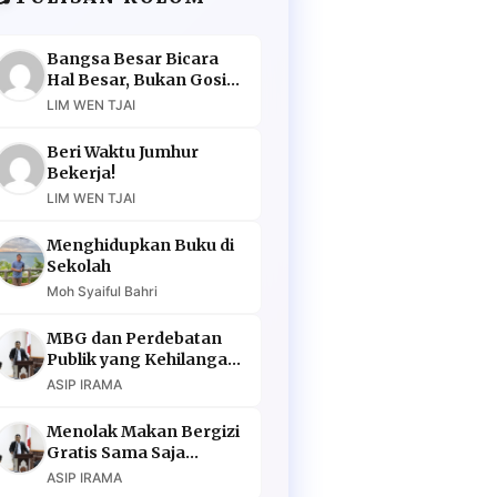
Bangsa Besar Bicara
Hal Besar, Bukan Gosip
Murahan
LIM WEN TJAI
Beri Waktu Jumhur
Bekerja!
LIM WEN TJAI
Menghidupkan Buku di
Sekolah
Moh Syaiful Bahri
MBG dan Perdebatan
Publik yang Kehilangan
Argumen
ASIP IRAMA
Menolak Makan Bergizi
Gratis Sama Saja
Menolak Masa Depan
ASIP IRAMA