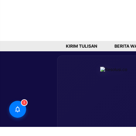
KIRIM TULISAN
BERITA W
!