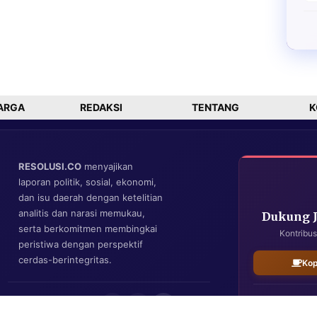
ARGA
REDAKSI
TENTANG
K
RESOLUSI.CO
menyajikan
laporan politik, sosial, ekonomi,
dan isu daerah dengan ketelitian
analitis dan narasi memukau,
Dukung 
serta berkomitmen membingkai
Kontribus
peristiwa dengan perspektif
cerdas-berintegritas.
Kop
IKUTI KAMI