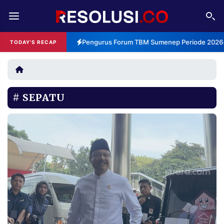
REDAKSI
TENTANG
Pengurus Forum TBM Sumenep Periode 2026-2
TODAY'S RECAP
RESOLUSI
IKLAN
TV
SEPATU
RUBRIKASI
EDITORIAL
AKSARA
FINANSIA
PERSONA
DAERAH
NASIONAL
MANCA
SPORT
INFORMASI
PRIVACY
BERITA