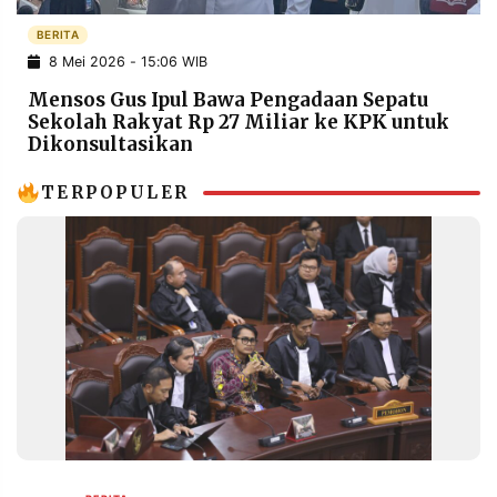
POLICY
WARGA
BERITA
INFORMASI
KIRIM
8 Mei 2026 - 15:06 WIB
IKLAN
TULISAN
Mensos Gus Ipul Bawa Pengadaan Sepatu
PENGADUAN
TERM
Sekolah Rakyat Rp 27 Miliar ke KPK untuk
OF
Dikonsultasikan
SERVICE
TERPOPULER
IKUTI
KAMI
©
PT.
RESOLUSI