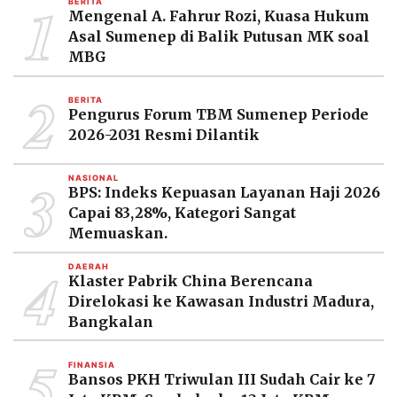
1
BERITA
MEDIA
Mengenal A. Fahrur Rozi, Kuasa Hukum
PRAMUDITA
Asal Sumenep di Balik Putusan MK soal
MBG
2
©
BERITA
Resolusi.co
Pengurus Forum TBM Sumenep Periode
-
2026
2026-2031 Resmi Dilantik
PT.
3
RESOLUSI
NASIONAL
MEDIA
BPS: Indeks Kepuasan Layanan Haji 2026
PRAMUDITA
Capai 83,28%, Kategori Sangat
Memuaskan.
4
DAERAH
Klaster Pabrik China Berencana
Direlokasi ke Kawasan Industri Madura,
Bangkalan
5
FINANSIA
Bansos PKH Triwulan III Sudah Cair ke 7