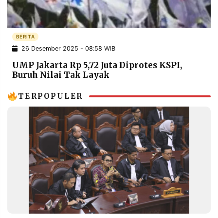
POLICY
WARGA
INFORMASI
KIRIM
IKLAN
TULISAN
BERITA
26 Desember 2025 - 08:58 WIB
PENGADUAN
TERM
OF
UMP Jakarta Rp 5,72 Juta Diprotes KSPI,
SERVICE
Buruh Nilai Tak Layak
TERPOPULER
IKUTI
KAMI
©
PT.
RESOLUSI