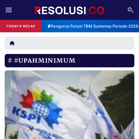
REDAKSI
TENTANG
Pengurus Forum TBM Sumenep Periode 2026-2
TODAY'S RECAP
RESOLUSI
IKLAN
TV
#UPAHMINIMUM
RUBRIKASI
EDITORIAL
AKSARA
FINANSIA
PERSONA
DAERAH
NASIONAL
MANCA
SPORT
INFORMASI
PRIVACY
BERITA