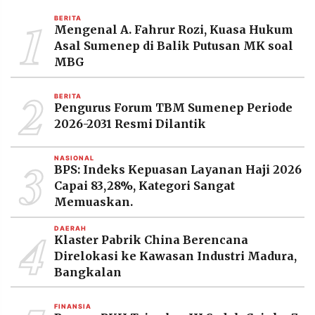
MEDIA
1
PRAMUDITA
BERITA
Mengenal A. Fahrur Rozi, Kuasa Hukum
Asal Sumenep di Balik Putusan MK soal
MBG
©
Resolusi.co
2
-
BERITA
2026
Pengurus Forum TBM Sumenep Periode
2026-2031 Resmi Dilantik
PT.
RESOLUSI
MEDIA
3
PRAMUDITA
NASIONAL
BPS: Indeks Kepuasan Layanan Haji 2026
Capai 83,28%, Kategori Sangat
Memuaskan.
4
DAERAH
Klaster Pabrik China Berencana
Direlokasi ke Kawasan Industri Madura,
Bangkalan
FINANSIA