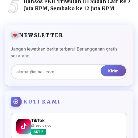
5
Bansos PKH Triwulan III Sudah Cair ke 7
Juta KPM, Sembako ke 12 Juta KPM
NEWSLETTER
Jangan lewatkan berita terbaru! Berlangganan gratis
sekarang.
Kirim
IKUTI KAMI
TikTok
@resolusico
AKTIF