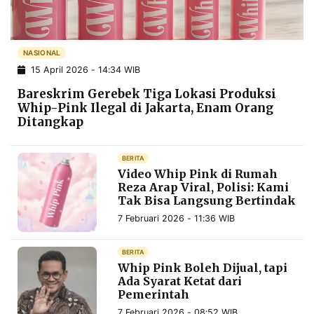
POLICY
WARGA
INFORMASI
KIRIM
IKLAN
TULISAN
NASIONAL
15 April 2026 - 14:34 WIB
PENGADUAN
TERM
OF
Bareskrim Gerebek Tiga Lokasi Produksi
SERVICE
Whip-Pink Ilegal di Jakarta, Enam Orang
Ditangkap
IKUTI
BERITA
KAMI
Video Whip Pink di Rumah
Reza Arap Viral, Polisi: Kami
Tak Bisa Langsung Bertindak
7 Februari 2026 - 11:36 WIB
BERITA
Whip Pink Boleh Dijual, tapi
Ada Syarat Ketat dari
Pemerintah
©
PT.
RESOLUSI
7 Februari 2026 - 08:52 WIB