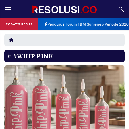
REDAKSI
TENTANG
Pengurus Forum TBM Sumenep Periode 2026-2
TODAY'S RECAP
RESOLUSI
IKLAN
TV
#WHIP PINK
RUBRIKASI
EDITORIAL
AKSARA
FINANSIA
PERSONA
DAERAH
NASIONAL
MANCA
SPORT
INFORMASI
PRIVACY
BERITA