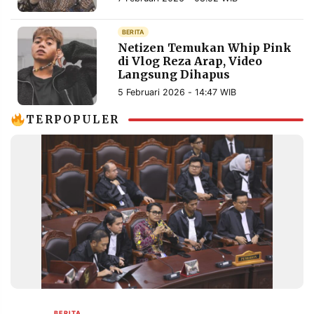
MEDIA
PRAMUDITA
BERITA
Netizen Temukan Whip Pink
di Vlog Reza Arap, Video
Langsung Dihapus
©
Resolusi.co
-
5 Februari 2026 - 14:47 WIB
2026
TERPOPULER
PT.
RESOLUSI
MEDIA
PRAMUDITA
BERITA