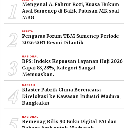
1
Mengenal A. Fahrur Rozi, Kuasa Hukum
Asal Sumenep di Balik Putusan MK soal
MBG
2
BERITA
Pengurus Forum TBM Sumenep Periode
2026-2031 Resmi Dilantik
3
NASIONAL
BPS: Indeks Kepuasan Layanan Haji 2026
Capai 83,28%, Kategori Sangat
Memuaskan.
4
DAERAH
Klaster Pabrik China Berencana
Direlokasi ke Kawasan Industri Madura,
Bangkalan
5
NASIONAL
Kemenag Rilis 90 Buku Digital PAI dan
Bahasa Arab untuk Madrasah