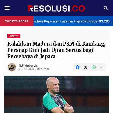
REDAKSI
TENTANG
BPS: Indeks Kepuasan Layanan Haji 2026 Capai 83,28%, 
TODAY'S RECAP
RESOLUSI
IKLAN
TV
SPORT
Kalahkan Madura dan PSM di Kandang,
Persijap Kini Jadi Ujian Serius bagi
RUBRIKASI
Persebaya di Jepara
EDITORIAL
AKSARA
N.F Mubarok
FINANSIA
PERSONA
21 Feb 2026 • 18:28 WIB
DAERAH
NASIONAL
MANCA
SPORT
INFORMASI
PRIVACY
BERITA