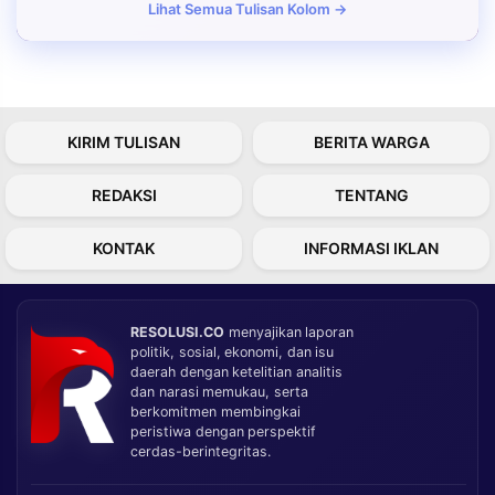
Lihat Semua Tulisan Kolom →
KIRIM TULISAN
BERITA WARGA
REDAKSI
TENTANG
KONTAK
INFORMASI IKLAN
RESOLUSI.CO
menyajikan laporan
politik, sosial, ekonomi, dan isu
daerah dengan ketelitian analitis
dan narasi memukau, serta
berkomitmen membingkai
peristiwa dengan perspektif
cerdas-berintegritas.