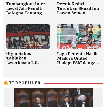
Tumbangkan Inter
Persik Kediri
Lewat Adu Penalti,
Turunkan Skuad Inti
Bologna Tantang
Lawan Semen
Napoli di Final Piala
Padang, Duo
Super Italia 2025
Hehanussa Kembali
Starter
Olympiakos
Laga Penentu Nasib
Taklukan
Madura United:
Leverkusen 2‑0,
Hadapi PSM dengan
Peluang Lolos Liga
Rekor Head to Head
Champions Masih
yang Nyaris
Terbuka
Sempurna Seimbang
TERPOPULER