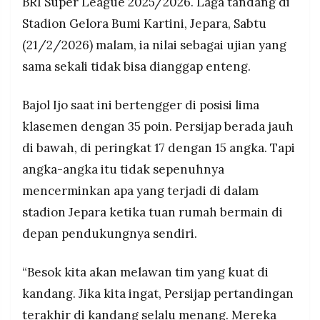
BRI Super League 2025/2026. Laga tandang di
MEDIA
di peringkat 17 (15 poin).
PRAMUDITA
Stadion Gelora Bumi Kartini, Jepara, Sabtu
Tavares meminta seluruh pemainnya, termasuk
(21/2/2026) malam, ia nilai sebagai ujian yang
pemain cadangan, untuk tampil dengan sikap,
sama sekali tidak bisa dianggap enteng.
fokus, dan intensitas ekstra guna mengimbangi
©
energi Persijap yang bermain di depan
Resolusi.co
-
suporternya sendiri.
Bajol Ijo saat ini bertengger di posisi lima
2026
klasemen dengan 35 poin. Persijap berada jauh
PT.
RESOLUSI
di bawah, di peringkat 17 dengan 15 angka. Tapi
MEDIA
PRAMUDITA
angka-angka itu tidak sepenuhnya
mencerminkan apa yang terjadi di dalam
stadion Jepara ketika tuan rumah bermain di
depan pendukungnya sendiri.
“Besok kita akan melawan tim yang kuat di
kandang. Jika kita ingat, Persijap pertandingan
terakhir di kandang selalu menang. Mereka