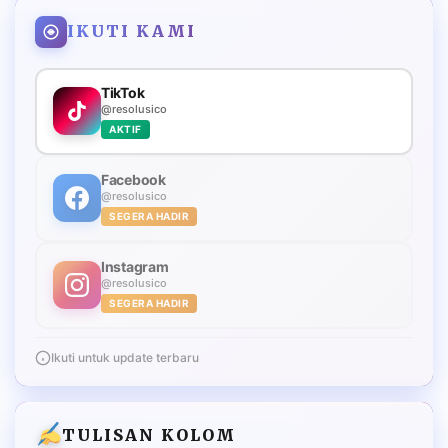
IKUTI KAMI
TikTok
@resolusico
AKTIF
Facebook
@resolusico
SEGERA HADIR
Instagram
@resolusico
SEGERA HADIR
Ikuti untuk update terbaru
TULISAN KOLOM