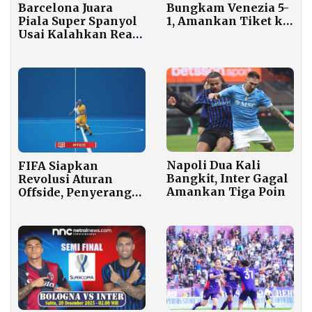
Barcelona Juara
Bungkam Venezia 5-
Piala Super Spanyol
1, Amankan Tiket ke
Usai Kalahkan Real
Perempat Final
Madrid dalam El
Coppa Italia
Clasico Dramatis
Napoli Dua Kali
FIFA Siapkan
Bangkit, Inter Gagal
Revolusi Aturan
Amankan Tiga Poin
Offside, Penyerang
Baru Offside Jika
Seluruh Tubuh di
Depan Bek