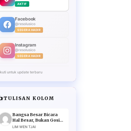
AKTIF
Facebook
@resolusico
SEGERA HADIR
Instagram
@resolusico
SEGERA HADIR
Ikuti untuk update terbaru
️
TULISAN KOLOM
Bangsa Besar Bicara
Hal Besar, Bukan Gosip
Murahan
LIM WEN TJAI