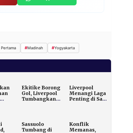
#
#
r Pertama
Madinah
Yogyakarta
hkan
Ekitike Borong
Liverpool
man
Gol, Liverpool
Menangi Laga
Tumbangkan
Penting di San
rlaku
Brighton 2-0 di
Siro, Kalahkan
a
Anfield
Inter Milan 1‑0
Lewat Penalti
Szoboszlai
i
Sassuolo
Konflik
onal
d,
Tumbang di
Memanas,