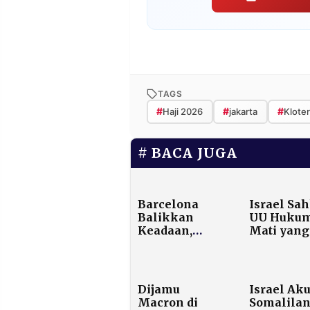
TAGS
#
#
#
Haji 2026
jakarta
Klote
BACA JUGA
Barcelona
Israel Sa
Balikkan
UU Huku
Keadaan,
Mati yang
Bungkam
Hanya Be
Frankfurt 2‑1
bagi Warg
Palestina,
Dunia
Dijamu
Israel Aku
Internasi
Macron di
Somalilan
Kecam