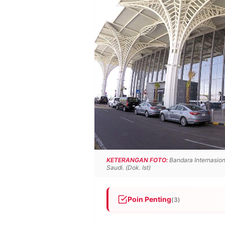
POLICY
WARGA
INFORMASI
KIRIM
IKLAN
TULISAN
PENGADUAN
TERM
OF
SERVICE
IKUTI
KAMI
KETERANGAN FOTO:
Bandara Internasio
Saudi. (Dok. Ist)
Poin Penting
(3)
©
Dua kloter pertama haji Indo
PT.
RESOLUSI