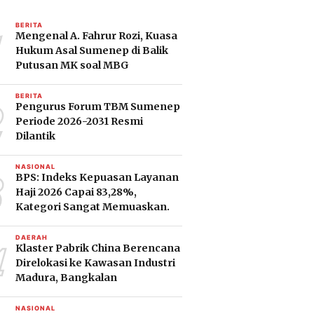
1
BERITA
Mengenal A. Fahrur Rozi, Kuasa
Hukum Asal Sumenep di Balik
Putusan MK soal MBG
2
BERITA
Pengurus Forum TBM Sumenep
Periode 2026-2031 Resmi
Dilantik
3
NASIONAL
BPS: Indeks Kepuasan Layanan
Haji 2026 Capai 83,28%,
Kategori Sangat Memuaskan.
4
DAERAH
Klaster Pabrik China Berencana
Direlokasi ke Kawasan Industri
Madura, Bangkalan
NASIONAL