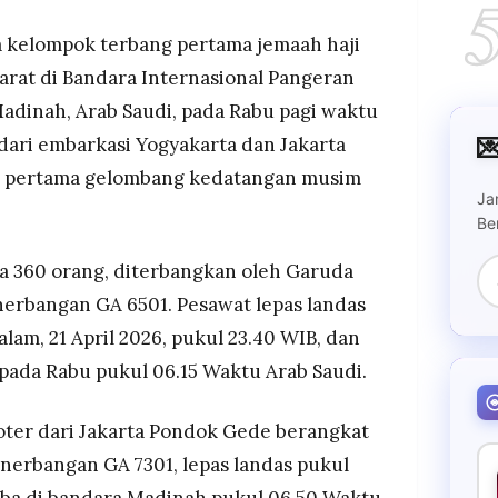
dinah pada Rabu pagi, dengan selisih waktu tiba
 kelompok terbang pertama jemaah haji
enggunakan fasilitas fast track sehingga proses
rat di Bandara Internasional Pangeran
ia dan jemaah langsung menuju bus dalam waktu
dinah, Arab Saudi, pada Rabu pagi waktu
 mendarat.

dari embarkasi Yogyakarta dan Jakarta
cakup total 15 kloter; secara keseluruhan musim
kan lebih dari 204.000 jemaah hingga akhir Mei.
i pertama gelombang kedatangan musim
Ja
Be
a 360 orang, diterbangkan oleh Garuda
erbangan GA 6501. Pesawat lepas landas
lam, 21 April 2026, pukul 23.40 WIB, dan
 pada Rabu pukul 06.15 Waktu Arab Saudi.
oter dari Jakarta Pondok Gede berangkat
erbangan GA 7301, lepas landas pukul
iba di bandara Madinah pukul 06.50 Waktu