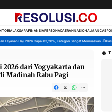
DITORIAL
AKSARA
FINANSIA
PERSONA
DAERAH
NASIONAL
MANCA
SPO
yanan Haji 2026 Capai 83,28%, Kategori Sangat Memuaskan.
Klaster P
•
🔥
T
i 2026 dari Yogyakarta dan
di Madinah Rabu Pagi