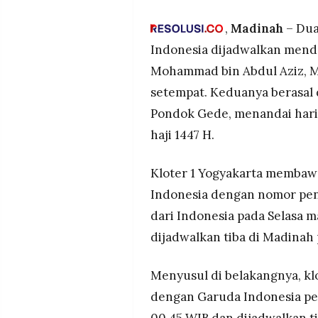
Gede mendarat di Bandara Ma
MEDIA
PRAMUDITA
sekitar 35 menit.
,
Madinah
– Dua
Kloter Jakarta Pondok Gede m
Indonesia dijadwalkan menda
imigrasi rampung di Indones
Mohammad bin Abdul Aziz, Ma
kurang dari 30 menit setelah
©
Resolusi.co
setempat. Keduanya berasal 
-
Hari pertama kedatangan men
2026
haji 2026 akan memberangkat
Pondok Gede, menandai har
PT.
haji 1447 H.
RESOLUSI
MEDIA
PRAMUDITA
Kloter 1 Yogyakarta membaw
Indonesia dengan nomor pen
dari Indonesia pada Selasa ma
dijadwalkan tiba di Madinah
Menyusul di belakangnya, kl
dengan Garuda Indonesia pen
00.45 WIB dan dijadwalkan t