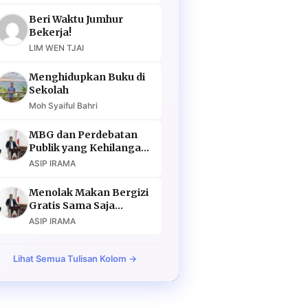
Beri Waktu Jumhur
Bekerja!
LIM WEN TJAI
Menghidupkan Buku di
Sekolah
Moh Syaiful Bahri
MBG dan Perdebatan
Publik yang Kehilangan
Argumen
ASIP IRAMA
Menolak Makan Bergizi
Gratis Sama Saja
Menolak Masa Depan
ASIP IRAMA
Lihat Semua Tulisan Kolom →