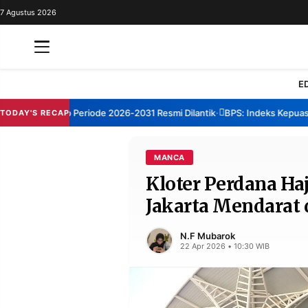
7 Agustus 2026
REDAKSI
TENTANG
RESOLUSI
IKLAN
E
TV
 Sumenep Periode 2026-2031 Resmi Dilantik
BPS: Indeks Kepuasan La
TODAY'S RECAP
•
RUBRIKASI
EDITORIAL
AKSARA
MANCA
Kloter Perdana Haj
FINANSIA
PERSONA
Jakarta Mendarat 
DAERAH
NASIONAL
MANCA
SPORT
N.F Mubarok
22 Apr 2026 • 10:30 WIB
INFORMASI
PRIVACY
BERITA