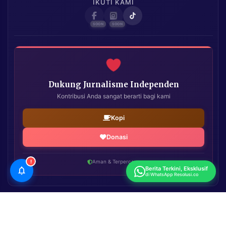
IKUTI KAMI
Dukung Jurnalisme Independen
Kontribusi Anda sangat berarti bagi kami
Kopi
Donasi
!
Aman & Terpercaya
Berita Terkini, Eksklusif
di WhatsApp Resolusi.co
Resolusi.co
| Copyright © 2026. All Rights Reserved.