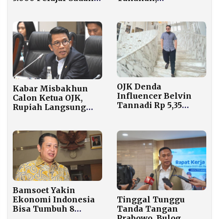
Ikuti Program
Pelemahan Rupiah
Edukasi Kereta Cepat
dan Ancaman El
Niño Godzilla
Perburuk Outlook
OJK Denda
Kabar Misbakhun
Influencer Belvin
Calon Ketua OJK,
Tannadi Rp 5,35
Rupiah Langsung
Miliar Atas
Terpeleset
Manipulasi Saham
AYLS, FILM, dan
BSML
Bamsoet Yakin
Tinggal Tunggu
Ekonomi Indonesia
Tanda Tangan
Bisa Tumbuh 8
Prabowo, Bulog
Persen dalam