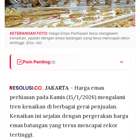
POLICY
WARGA
INFORMASI
KIRIM
IKLAN
TULISAN
PENGADUAN
TERM
KETERANGAN FOTO:
Harga Emas Perhiasan terus mengalami
OF
kenaikan, sejalan dengan emas batangan yang terus mencapai rekor
SERVICE
tertinggi. (Doc. Ist)
Poin Penting
(3)
IKUTI
Harga emas perhiasan 24 karat hari ini
KAMI
(15/1/2026) mencapai Rp2,43 juta per gram di
Rajaemas dan Rp2,22 juta per gram di Lakuemas,
,
JAKARTA
– Harga emas
menunjukkan tren kenaikan dari hari sebelumnya
perhiasan pada Kamis (15/1/2026) mengalami
Perbedaan harga signifikan antara gerai
tren kenaikan di berbagai gerai penjualan.
mencapai Rp208 ribu per gram untuk kadar 24
Kenaikan ini sejalan dengan pergerakan harga
karat, dengan harga bervariasi berdasarkan
kadar kemurnian dari 5 karat (Rp434 ribu)
emas batangan yang terus mencapai rekor
hingga 24 karat
©
tertinggi.
PT.
RESOLUSI
Kenaikan harga dipicu pergerakan emas dunia