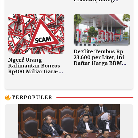
Bangun 100 Gudang
Beberapa Tahun
Senilai Rp5 Triliun
Dexlite Tembus Rp
23.600 per Liter, Ini
Ngeri! Orang
Daftar Harga BBM
Kalimantan Boncos
Terbaru di Semua
Rp300 Miliar Gara-
SPBU
gara Scam,
Balikpapan dan
Samarinda Jadi
Sarang Penipu
TERPOPULER
Online