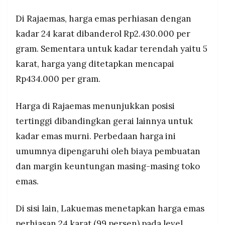
MEDIA
yang rekor tinggi dan melemahnya rupiah,
PRAMUDITA
Di Rajaemas, harga emas perhiasan dengan
dengan tren kenaikan diperkirakan masih
kadar 24 karat dibanderol Rp2.430.000 per
berlanjut mengikuti kondisi ekonomi global
gram. Sementara untuk kadar terendah yaitu 5
©
Resolusi.co
karat, harga yang ditetapkan mencapai
-
2026
Rp434.000 per gram.
PT.
RESOLUSI
Harga di Rajaemas menunjukkan posisi
MEDIA
PRAMUDITA
tertinggi dibandingkan gerai lainnya untuk
kadar emas murni. Perbedaan harga ini
umumnya dipengaruhi oleh biaya pembuatan
dan margin keuntungan masing-masing toko
emas.
Di sisi lain, Lakuemas menetapkan harga emas
perhiasan 24 karat (99 persen) pada level