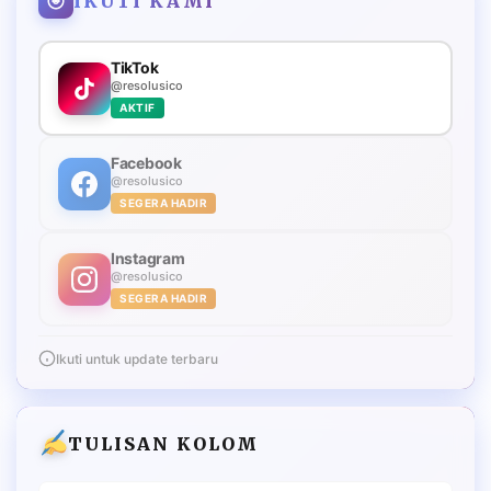
IKUTI KAMI
TikTok
@resolusico
AKTIF
Facebook
@resolusico
SEGERA HADIR
Instagram
@resolusico
SEGERA HADIR
Ikuti untuk update terbaru
TULISAN KOLOM