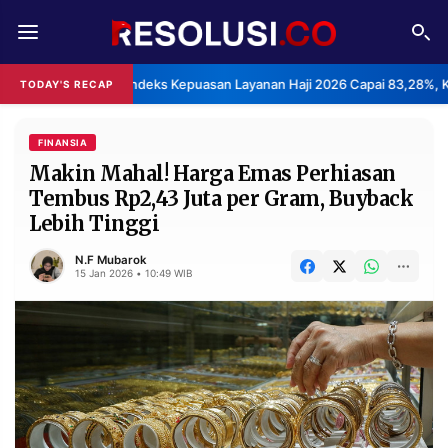
REDAKSI
TENTANG
BPS: Indeks Kepuasan Layanan Haji 2026 Capai 83,28%, K
TODAY'S RECAP
RESOLUSI
IKLAN
TV
FINANSIA
Makin Mahal! Harga Emas Perhiasan
Tembus Rp2,43 Juta per Gram, Buyback
RUBRIKASI
Lebih Tinggi
EDITORIAL
AKSARA
N.F Mubarok
FINANSIA
PERSONA
15 Jan 2026 • 10:49 WIB
DAERAH
NASIONAL
MANCA
SPORT
INFORMASI
PRIVACY
BERITA