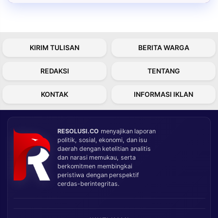
KIRIM TULISAN
BERITA WARGA
REDAKSI
TENTANG
KONTAK
INFORMASI IKLAN
RESOLUSI.CO
menyajikan laporan
politik, sosial, ekonomi, dan isu
daerah dengan ketelitian analitis
dan narasi memukau, serta
berkomitmen membingkai
peristiwa dengan perspektif
cerdas-berintegritas.