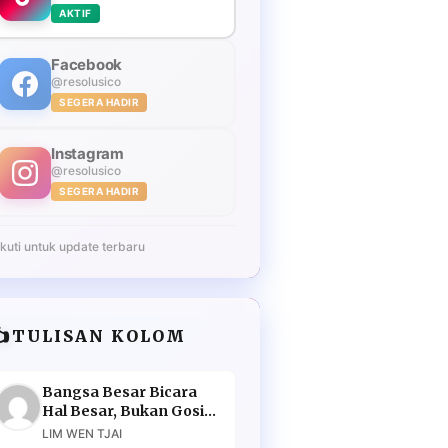
AKTIF
Facebook
@resolusico
SEGERA HADIR
Instagram
@resolusico
SEGERA HADIR
Ikuti untuk update terbaru
️
TULISAN KOLOM
Bangsa Besar Bicara
Hal Besar, Bukan Gosip
Murahan
LIM WEN TJAI