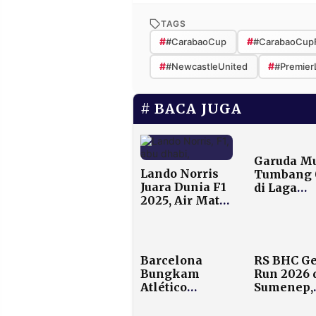
TAGS
#
#
#CarabaoCup
#CarabaoCupF
#
#
#NewcastleUnited
#Premier
BACA JUGA
Garuda M
Lando Norris
Tumbang 
Juara Dunia F1
di Laga
2025, Air Mata
Perdana 
Tumpah di
Games
Grand Prix Abu
Dhabi
Barcelona
RS BHC Ge
Bungkam
Run 2026 
Atlético
Sumenep,
Madrid 3-1,
Usung Spo
Comeback
Tourism