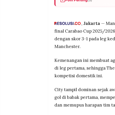
(3)
MEDIA
PRAMUDITA
Manchester City menang 3-1 a
Carabao Cup, melaju ke final
Omar Marmoush mencetak dua g
,
Jakarta
— Manc
©
Anthony Elanga membalas un
Resolusi.co
final Carabao Cup 2025/202
-
City akan menghadapi Arsena
2026
dengan skor 3-1 pada leg ked
Wembley.
Manchester.
PT.
RESOLUSI
MEDIA
PRAMUDITA
Kemenangan ini membuat agr
di leg pertama, sehingga The
kompetisi domestik ini.
City tampil dominan sejak a
gol di babak pertama, mempe
dan memupus harapan tim ta