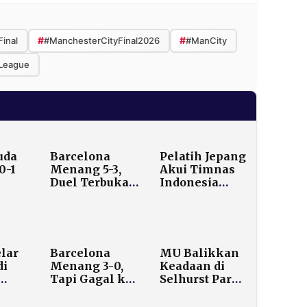
#
#
inal
#ManchesterCityFinal2026
#ManCity
League
uda
Barcelona
Pelatih Jepang
0-1
Menang 5-3,
Akui Timnas
Duel Terbuka
Indonesia
SEA
Kontra Betis
Lebih Tangguh
Berakhir
di Semifinal
Banjir Gol
Piala Asia
Futsal
lar
Barcelona
MU Balikkan
di
Menang 3-0,
Keadaan di
Tapi Gagal ke
Selhurst Park,
rt
Final; Atletico
Tumbangkan
Tetap Melaju
Crystal Palace