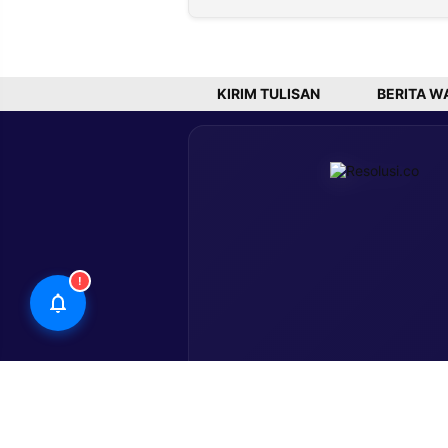
Elegan di
dengan
Camp Nou
Hadiah Rp
Miliar
KIRIM TULISAN
BERITA W
!