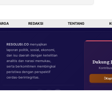
2-1
1
ARGA
REDAKSI
TENTANG
K
RESOLUSI.CO
menyajikan
laporan politik, sosial, ekonomi,
dan isu daerah dengan ketelitian
analitis dan narasi memukau,
Dukung 
serta berkomitmen membingkai
Kontribus
peristiwa dengan perspektif
cerdas-berintegritas.
Kop
IKUTI KAMI