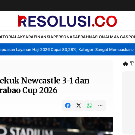
DITORIAL
AKSARA
FINANSIA
PERSONA
DAERAH
NASIONAL
MANCA
SPO
asan Layanan Haji 2026 Capai 83,28%, Kategori Sangat Memuaskan.
Kl
•
🔥
T
ekuk Newcastle 3-1 dan
arabao Cup 2026