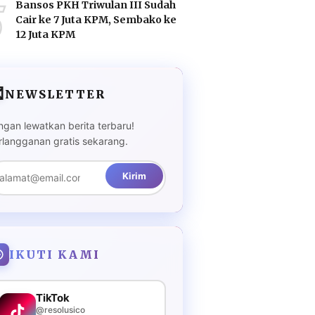
5
Bansos PKH Triwulan III Sudah
Cair ke 7 Juta KPM, Sembako ke
12 Juta KPM

NEWSLETTER
ngan lewatkan berita terbaru!
rlangganan gratis sekarang.
Kirim
IKUTI KAMI
TikTok
@resolusico