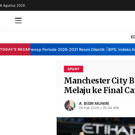
8 Agustus 2026
REDAKSI
TENTANG
RESOLUSI
IKLAN
E
TV
um TBM Sumenep Periode 2026-2031 Resmi Dilantik
BPS: Indeks Kepu
TODAY'S RECAP
•
RUBRIKASI
EDITORIAL
AKSARA
SPORT
Manchester City B
FINANSIA
PERSONA
Melaju ke Final C
DAERAH
NASIONAL
MANCA
SPORT
A. BISRI MUNIRI
05 Feb 2026 • 05:58 WIB
INFORMASI
PRIVACY
BERITA