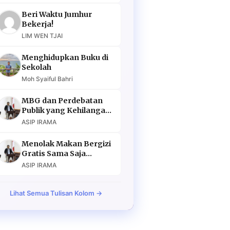
Beri Waktu Jumhur
Bekerja!
LIM WEN TJAI
Menghidupkan Buku di
Sekolah
Moh Syaiful Bahri
MBG dan Perdebatan
Publik yang Kehilangan
Argumen
ASIP IRAMA
Menolak Makan Bergizi
Gratis Sama Saja
Menolak Masa Depan
ASIP IRAMA
Lihat Semua Tulisan Kolom →