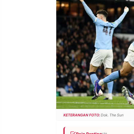
POLICY
WARGA
INFORMASI
KIRIM
IKLAN
TULISAN
PENGADUAN
TERM
OF
SERVICE
IKUTI
KAMI
KETERANGAN FOTO:
Dok. The Sun
©
PT.
RESOLUSI
Poin Penting