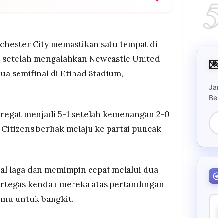
tas Newcastle United di leg kedua semifinal
 dengan agregat 5-1.
ol, didukung oleh satu gol dari Tijjani Reijnders;
hester City memastikan satu tempat di
tuk Newcastle.
6 setelah mengalahkan Newcastle United

l di final Carabao Cup pada 22 Maret 2026 di
ua semifinal di Etihad Stadium,
Ja
Be
egat menjadi 5-1 setelah kemenangan 2-0
 Citizens berhak melaju ke partai puncak
wal laga dan memimpin cepat melalui dua
rtegas kendali mereka atas pertandingan
mu untuk bangkit.